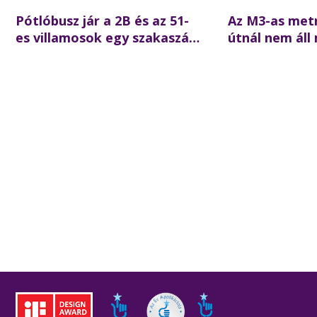
Pótlóbusz jár a 2B és az 51-
Az M3-as met
es villamosok egy szakaszán
útnál nem áll
augusztus 1-től 19-ig
központ felé 
hétvégén