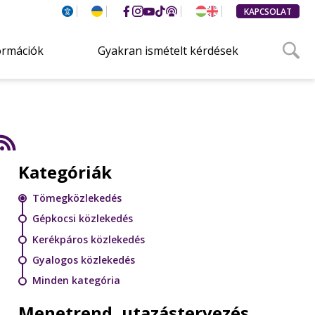
KAPCSOLAT
ormációk
Gyakran ismételt kérdések
Kategóriák
Tömegközlekedés
Gépkocsi közlekedés
Kerékpáros közlekedés
Gyalogos közlekedés
Minden kategória
Menetrend, utazástervezés