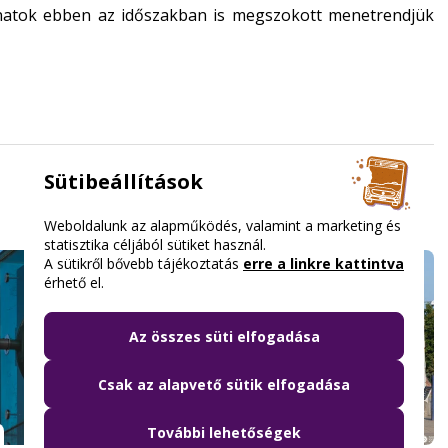
onatok ebben az időszakban is megszokott menetrendjük
Sütibeállítások
Weboldalunk az alapműködés, valamint a marketing és
statisztika céljából sütiket használ.
A sütikről bővebb tájékoztatás
erre a linkre kattintva
érhető el.
Az összes süti elfogadása
Csak az alapvető sütik elfogadása
További lehetőségek
2026.07.30. 10:36