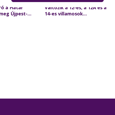
ró a Határ
Változik a 12-es, a 12A és a
 meg Újpest-
14-es villamosok
két augusztusi
közlekedése augusztus 1-től
19-ig