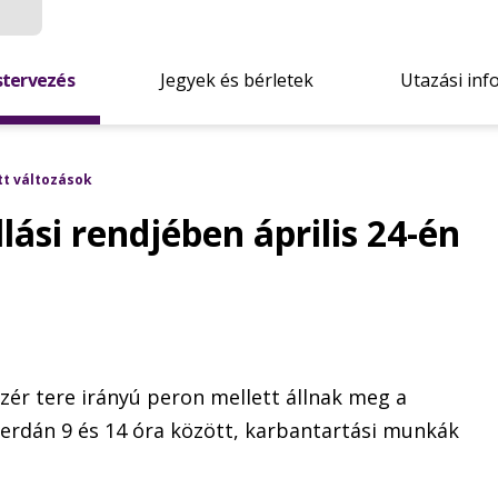
stervezés
Jegyek és bérletek
Utazási inf
tt változások
ási rendjében április 24-én
ér tere irányú peron mellett állnak meg a
 szerdán 9 és 14 óra között, karbantartási munkák