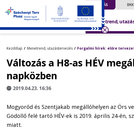
UTAZÁS
BKK
Menetrend, utazá
Kezdőlap
Menetrend, utazástervezés
Forgalmi hírek: előre terveze
Változás a H8-as HÉV megáll
napközben
2019.04.23. 16:36
Mogyoród és Szentjakab megállóhelyen az Örs vez
Gödöllő felé tartó HÉV-ek is 2019. április 24-én,
miatt.