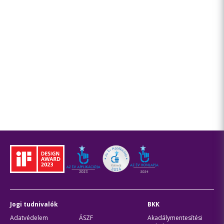
Jogi tudnivalók
BKK
Adatvédelem
ÁSZF
Akadálymentesítési