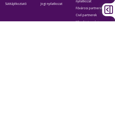
nyilatkozat
Sütitájékoztató
Jogi nyilatkozat
Fővárosi partnerek
Civil partnerek
Kiberbiztonsági
auditigazolás
Egyéb
Átláthatóság
Oldaltérkép
Akadálymentes beállítások
Sütibeállítások
BKK Budapesti Közlekedési Központ
Zártkörűen Működő Részvénytársaság
Cégjegyzékszám:
01-10-046840
Cím:
1075 Budapest, Rumbach Sebestyén utca 19-21
Telefon:
+36 1 3 255 255
E-mail:
bkk@bkk.hu