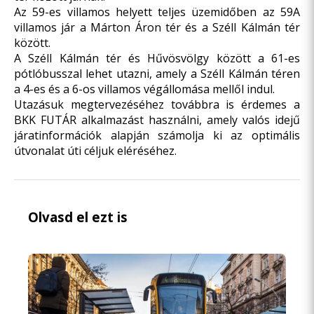
Az 59-es villamos helyett teljes üzemidőben az 59A
villamos jár a Márton Áron tér és a Széll Kálmán tér
között.
A Széll Kálmán tér és Hűvösvölgy között a 61-es
pótlóbusszal lehet utazni, amely a Széll Kálmán téren
a 4-es és a 6-os villamos végállomása mellől indul.
Utazásuk megtervezéséhez továbbra is érdemes a
BKK FUTÁR
alkalmazást használni, amely valós idejű
járatinformációk alapján számolja ki az optimális
útvonalat úti céljuk eléréséhez.
Olvasd el ezt is