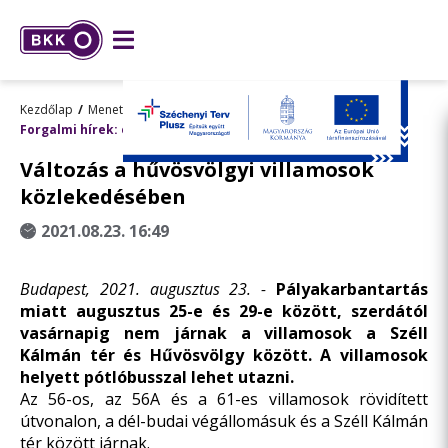
Kezdőlap
Menetrend, utazástervezés
Forgalmi hírek: előre tervezett változások
Változás a hűvösvölgyi villamosok
közlekedésében
2021.08.23. 16:49
Budapest, 2021. augusztus 23. -
Pályakarbantartás
miatt augusztus 25-e és 29-e között, szerdától
vasárnapig nem járnak a villamosok a Széll
Kálmán tér és Hűvösvölgy között. A villamosok
helyett pótlóbusszal lehet utazni.
Az 56-os, az 56A és a 61-es villamosok rövidített
útvonalon, a dél-budai végállomásuk és a Széll Kálmán
tér között járnak.