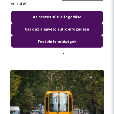
érhető el.
Az összes süti elfogadása
Csak az alapvető sütik elfogadása
2026.08.06. 09:18
További lehetőségek
Szombaton a munkanapi menetrend
szerint indulnak a BKK-járatok