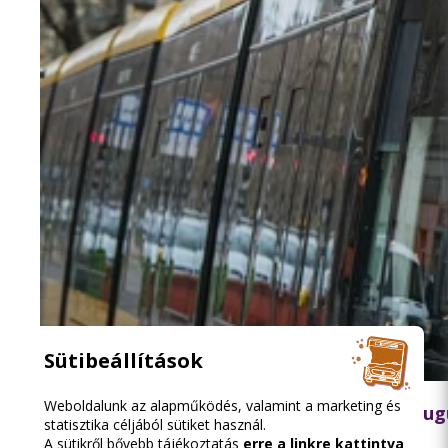
Sütibeállítások
2026.08.07. 12:11
Weboldalunk az alapműködés, valamint a marketing és
Pótlóbusz jár az 51A villamos helyett két au
statisztika céljából sütiket használ.
A sütikről bővebb tájékoztatás
erre a linkre kattintva