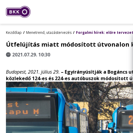
Kezdőlap
Menetrend, utazástervezés
Forgalmi hírek: előre terveze
Útfelújítás miatt módosított útvonalon k
2021.07.29. 10:30
Budapest, 2021.
július 29.
–
Egyirányúsítják
a Bogáncs ut
közlekedő 124-es és 224-es autóbuszok módosított 