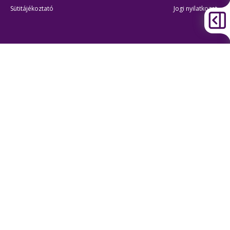
Sütitájékoztató
Jogi nyilatkozat
Átláthatóság
Akadálymentes beállítások
BKK Budapesti Közlekedési Központ
Zártkörűen Működő Részvénytársaság
Cégjegyzékszám:
01-10-046840
Cím:
1075 Budapest, Rumbach Sebestyén utca 19-21
Telefon:
+36 1 3 255 255
E-mail:
bkk@bkk.hu