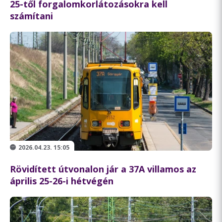
25-től forgalomkorlátozásokra kell
számítani
2026.04.23. 15:05
Rövidített útvonalon jár a 37A villamos az
április 25-26-i hétvégén