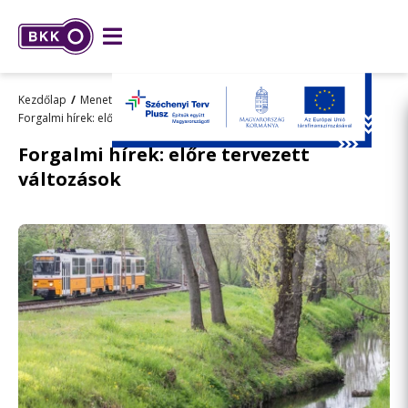
Kezdőlap
Menetrend, utazástervezés
Forgalmi hírek: előre tervezett változások
Tömegközlekedés
Forgalmi hírek: előre tervezett
változások