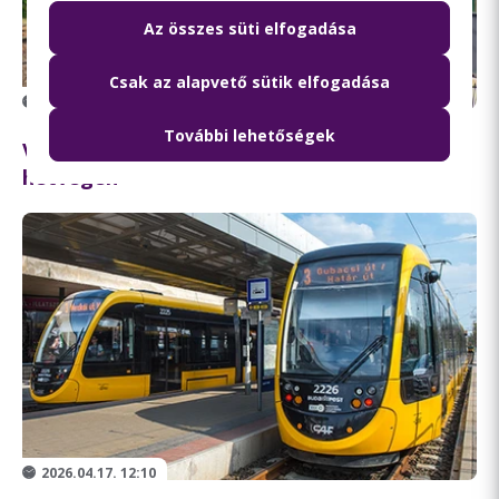
Az összes süti elfogadása
Csak az alapvető sütik elfogadása
2026.04.17. 13:08
További lehetőségek
Változik a H5-ös HÉV közlekedése ezen a
hétvégén
2026.04.17. 12:10