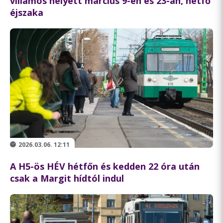
villamos helyett március 9-én és 23-án, hétfő
éjszaka
2026.03.06. 12:11
A H5-ös HÉV hétfőn és kedden 22 óra után
csak a Margit hídtól indul