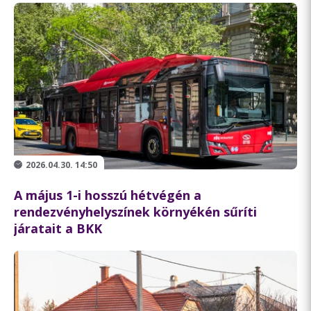
2026.04.30. 14:50
A május 1-i hosszú hétvégén a
rendezvényhelyszínek környékén sűríti
járatait a BKK