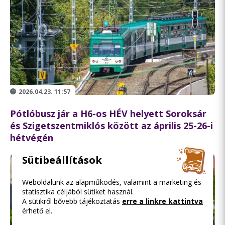
2026.04.23. 11:57
Pótlóbusz jár a H6-os HÉV helyett Soroksár
és Szigetszentmiklós között az április 25-26-i
hétvégén
Sütibeállítások
Weboldalunk az alapműködés, valamint a marketing és
statisztika céljából sütiket használ.
A sütikről bővebb tájékoztatás
erre a linkre kattintva
érhető el.