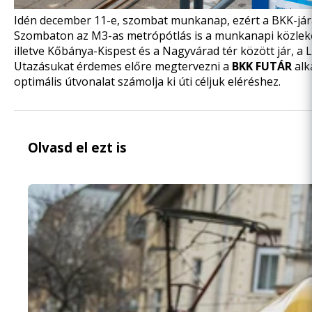
Idén december 11-e, szombat munkanap, ezért a BKK-járat
Szombaton az M3-as metrópótlás is a munkanapi közlekedé
illetve Kőbánya-Kispest és a Nagyvárad tér között jár, a
Utazásukat érdemes előre megtervezni a
BKK FUTÁR
alk
optimális útvonalat számolja ki úti céljuk eléréshez.
Olvasd el ezt is