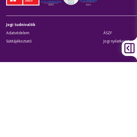
Jogi tudnivalók
Adatvédelem
ÁSZF
Sütitájékoztató
Jogi nyilatkozat
Átláthatóság
Akadálymentes beállítások
BKK Budapesti Közlekedési Központ
Zártkörűen Működő Részvénytársaság
Cégjegyzékszám:
01-10-046840
Cím:
1075 Budapest, Rumbach Sebestyén utca 19-21