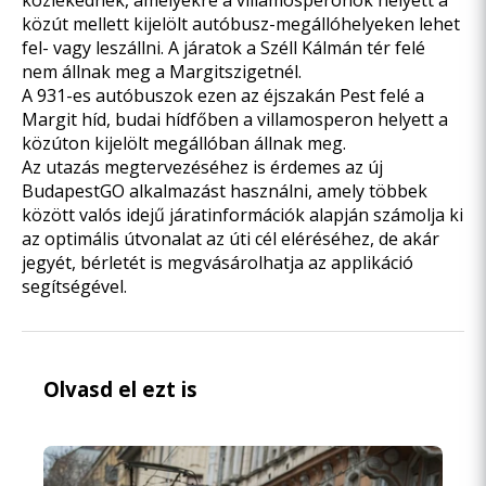
közlekednek, amelyekre a villamosperonok helyett a
közút mellett kijelölt autóbusz-megállóhelyeken lehet
fel- vagy leszállni. A járatok a Széll Kálmán tér felé
nem állnak meg a Margitszigetnél.
A 931-es autóbuszok ezen az éjszakán Pest felé a
Margit híd, budai hídfőben a villamosperon helyett a
közúton kijelölt megállóban állnak meg.
Az utazás megtervezéséhez is érdemes az új
BudapestGO alkalmazást használni, amely többek
között valós idejű járatinformációk alapján számolja ki
az optimális útvonalat az úti cél eléréséhez, de akár
jegyét, bérletét is megvásárolhatja az applikáció
segítségével.
Olvasd el ezt is