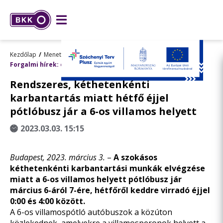
Kezdőlap
Menetrend, utazástervezés
Forgalmi hírek: előre tervezett változások
Rendszeres, kéthetenkénti
karbantartás miatt hétfő éjjel
pótlóbusz jár a 6-os villamos helyett
2023.03.03. 15:15
Budapest, 2023. március 3.
–
A szokásos
kéthetenkénti karbantartási munkák elvégzése
miatt a 6-os villamos helyett pótlóbusz jár
március 6-áról 7-ére, hétfőről keddre virradó éjjel
0:00 és 4:00 között.
A 6-os villamospótló autóbuszok a közúton