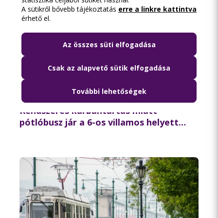
A sütikről bővebb tájékoztatás
erre a linkre kattintva
érhető el.
Az összes süti elfogadása
Csak az alapvető sütik elfogadása
További lehetőségek
2026.08.06. 11:21
Rendszeres karbantartás miatt
pótlóbusz jár a 6-os villamos helyett
csütörtök éjszaka