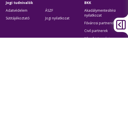
Jogi tudnivalók
BKK
Adatvédelem
ÁSZF
Akadálymentesítési
nyilatkozat
Sütitájékoztató
Jogi nyilatkozat
Fővárosi partnerek
Civil partnerek
Kiberbiztonsági
auditigazolás
Egyéb
Átláthatóság
Oldaltérkép
Akadálymentes beállítások
Sütibeállítások
BKK Budapesti Közlekedési Központ
Zártkörűen Működő Részvénytársaság
Cégjegyzékszám:
01-10-046840
Cím:
1075 Budapest, Rumbach Sebestyén utca 19-21
Telefon:
+36 1 3 255 255
E-mail:
bkk@bkk.hu