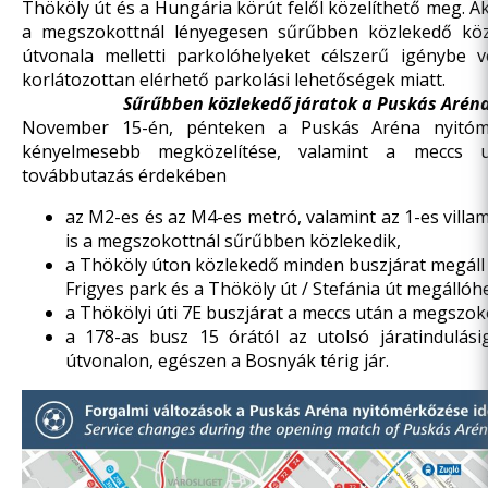
Thököly út és a Hungária körút felől közelíthető meg. Ak
a megszokottnál lényegesen sűrűbben közlekedő közö
útvonala melletti parkolóhelyeket célszerű igénybe
korlátozottan elérhető parkolási lehetőségek miatt.
Sűrűbben közlekedő járatok a Puskás Arén
November 15-én, pénteken a Puskás Aréna nyitóm
kényelmesebb megközelítése, valamint a meccs 
továbbutazás érdekében
az M2-es és az M4-es metró, valamint az 1-es villa
is a megszokottnál sűrűbben közlekedik,
a Thököly úton közlekedő minden buszjárat megáll 
Frigyes park és a Thököly út / Stefánia út megállóh
a Thökölyi úti 7E buszjárat a meccs után a megszok
a 178-as busz 15 órától az utolsó járatindulás
útvonalon, egészen a Bosnyák térig jár.