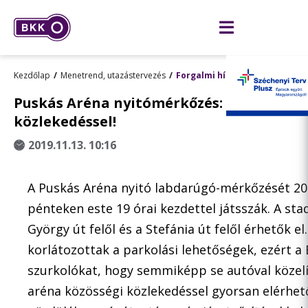
Kezdőlap
Menetrend, utazástervezés
Forgalmi hírek: előre terveze
Puskás Aréna nyitómérkőzés: kérjük, érk
közlekedéssel!
2019.11.13. 10:16
A Puskás Aréna nyitó labdarúgó-mérkőzését 20
pénteken este 19 órai kezdettel játsszák. A sta
György út felől és a Stefánia út felől érhetők e
korlátozottak a parkolási lehetőségek, ezért a 
szurkolókat, hogy semmiképp se autóval közelí
aréna közösségi közlekedéssel gyorsan elérhet