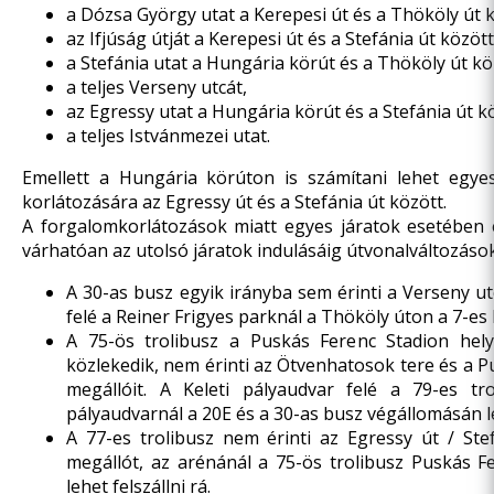
a Dózsa György utat a Kerepesi út és a Thököly út k
az Ifjúság útját a Kerepesi út és a Stefánia út között
a Stefánia utat a Hungária körút és a Thököly út kö
a teljes Verseny utcát,
az Egressy utat a Hungária körút és a Stefánia út k
a teljes Istvánmezei utat.
Emellett a Hungária körúton is számítani lehet egye
korlátozására az Egressy út és a Stefánia út között.
A forgalomkorlátozások miatt egyes járatok esetében e
várhatóan az utolsó járatok indulásáig útvonalváltozások
A 30-as busz egyik irányba sem érinti a Verseny u
felé a Reiner Frigyes parknál a Thököly úton a 7-es
A 75-ös trolibusz a Puskás Ferenc Stadion hely
közlekedik, nem érinti az Ötvenhatosok tere és a P
megállóit. A Keleti pályaudvar felé a 79-es tr
pályaudvarnál a 20E és a 30-as busz végállomásán leh
A 77-es trolibusz nem érinti az Egressy út / St
megállót, az arénánál a 75-ös trolibusz Puskás Fe
lehet felszállni rá.