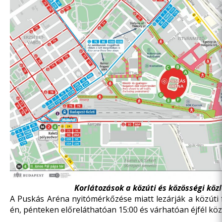
Korlátozások a közúti és közösségi kö
A Puskás Aréna nyitómérkőzése miatt lezárják a közúti
én, pénteken előreláthatóan 15:00 és várhatóan éjfél köz