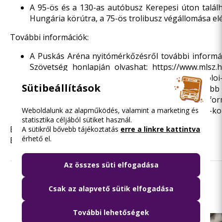
A 95-ös és a 130-as autóbusz Kerepesi úton találh
Hungária körútra, a 75-ös trolibusz végállomása elé
További információk:
A Puskás Aréna nyitómérkőzésről további inform
Szövetség honlapján olvashat:
https://www.mlsz.
erdemes-megkozeliteni-a-puskas-arenat-szurkoloi
Sütibeállítások
A közúti forgalom korlátozásáról részleteseb
honlapján:
http://www.police.hu/hu/hirek-es-info
valtozasok/forgalomkorlatozas-a-puskas-arena-k
Weboldalunk az alapműködés, valamint a marketing és
statisztika céljából sütiket használ.
Budapest, 2019. november 13.
A sütikről bővebb tájékoztatás
erre a linkre kattintva
érhető el.
Budapesti Közlekedési Központ
Az összes süti elfogadása
Olvasd el ezt is
Csak az alapvető sütik elfogadása
További lehetőségek