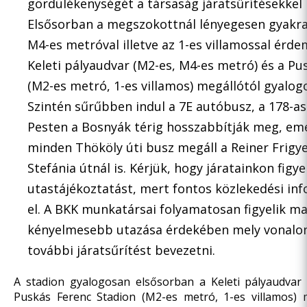
gördülékenységét a társaság járatsűrítésekkel i
Elsősorban a megszokottnál lényegesen gyakr
M4-es metróval illetve az 1-es villamossal érde
Keleti pályaudvar (M2-es, M4-es metró) és a Pu
(M2-es metró, 1-es villamos) megállótól gyalog
Szintén sűrűbben indul a 7E autóbusz, a 178-as
Pesten a Bosnyák térig hosszabbítják meg, eme
minden Thököly úti busz megáll a Reiner Frigye
Stefánia útnál is. Kérjük, hogy járatainkon figy
utastájékoztatást, mert fontos közlekedési i
el. A BKK munkatársai folyamatosan figyelik ma
kényelmesebb utazása érdekében mely vonalon
további járatsűrítést bevezetni.
A stadion gyalogosan elsősorban a Keleti pályaudvar
Puskás Ferenc Stadion (M2-es metró, 1-es villamos) m