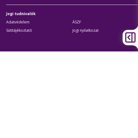
Jogi tudnivalók
Adatvédelem
ÁSZF
Sütitájékoztató
Jogi nyilatkozat
Átláthatóság
Akadálymentes beállítások
BKK Budapesti Közlekedési Központ
Zártkörűen Működő Részvénytársaság
Cégjegyzékszám:
01-10-046840
Cím:
1075 Budapest, Rumbach Sebestyén utca 19-21
Telefon:
+36 1 3 255 255
E-mail:
bkk@bkk.hu