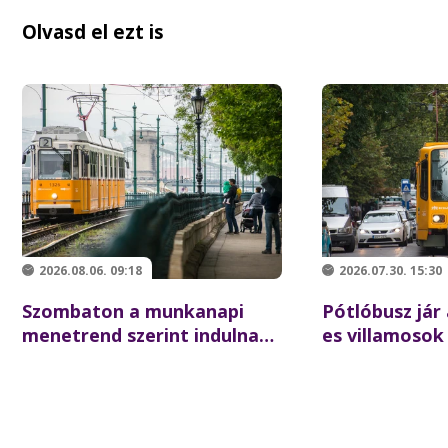
Olvasd el ezt is
2026.08.06. 09:18
2026.07.30. 15:30
Szombaton a munkanapi
Pótlóbusz jár 
menetrend szerint indulnak
es villamosok
a BKK-járatok
augusztus 1-tő