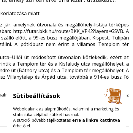
 korlátozása miatt
sz jár, amelynek útvonala és megállóhely-listája térképes
ásban:
http://futar.bkk.hu/route/BKK_VP42?layers=GSVB
. A
szálló előtt, a 99-es busz megállójában, Kispest, Tulipán
szállni. A pótlóbusz nem érint a villamos Templom tér
ca–Üllői út módosított útvonalon közlekedik, ezért az
rintik a Templom tér és a Kisfaludy utca megállóhelyet, a
ndre út (Báthory utca) és a Templom tér megállóhelyet. A
usz Villanytelep és Árpád utca, továbbá a 914-es busz Fő
lmazással, amely valós idejű járatinformációk alapján az
Sütibeállítások
Weboldalunk az alapműködés, valamint a marketing és
statisztika céljából sütiket használ.
A sütikről bővebb tájékoztatás
erre a linkre kattintva
érhető el.