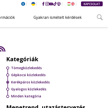
KAPCSOLAT
ormációk
Gyakran ismételt kérdések
Kategóriák
Tömegközlekedés
Gépkocsi közlekedés
Kerékpáros közlekedés
Gyalogos közlekedés
Minden kategória
Menetrend, utazástervezés