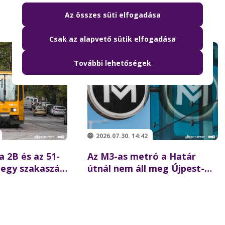
Az összes süti elfogadása
Csak az alapvető sütik elfogadása
További lehetőségek
2026.07.30. 14:42
a 2B és az 51-
Az M3-as metró a Határ
 egy szakaszán
útnál nem áll meg Újpest-
l 19-ig
központ felé két augusztusi
hétvégén