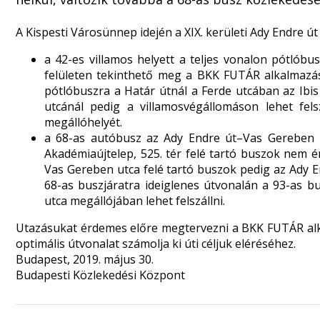
A Kispesti Városünnep idején a XIX. kerületi Ady Endre út
a 42-es villamos helyett a teljes vonalon pótlóbu
felületen tekinthető meg a BKK FUTÁR alkalmaz
pótlóbuszra a Határ útnál a Ferde utcában az Ibis 
utcánál pedig a villamosvégállomáson lehet fel
megállóhelyét.
a 68-as autóbusz az Ady Endre út–Vas Gereben ut
Akadémiaújtelep, 525. tér felé tartó buszok nem é
Vas Gereben utca felé tartó buszok pedig az Ady E
68-as buszjáratra ideiglenes útvonalán a 93-as b
utca megállójában lehet felszállni.
Utazásukat érdemes előre megtervezni a BKK FUTÁR alka
optimális útvonalat számolja ki úti céljuk eléréséhez.
Budapest, 2019. május 30.
Budapesti Közlekedési Központ