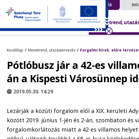
UTAZÁS
BKK
Menetrend, utazá
Kezdőlap
Menetrend, utazástervezés
Forgalmi hírek: előre terveze
Pótlóbusz jár a 42-es villam
án a Kispesti Városünnep i
2019.05.30. 14:29
Lezárják a közúti forgalom elől a XIX. kerületi Ady
között 2019. június 1-jén és 2-án, szombaton és 
forgalomkorlátozás miatt a 42-es villamos helye
nélkül, változik továbbá a 68-as busz közlekedése 