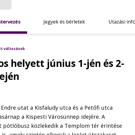
stervezés
Jegyek és bérletek
Utazási inf
tt változások
os helyett június 1-jén és 2-
dején
 Endre utat a Kisfaludy utca és a Petőfi utca
vasárnap a Kispesti Városünnep idejére. A
tt pótlóbusz közlekedik a Templom tér érintése
is, amely szintén elkerüli a lezárt útszakaszt.