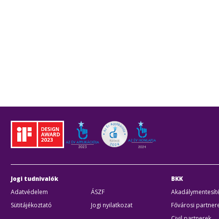
Jogi tudnivalók
BKK
Adatvédelem
ÁSZF
Akadálymentesíté
Sütitájékoztató
Jogi nyilatkozat
Fővárosi partner
Civil partnerek