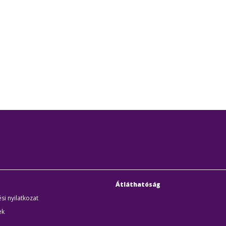
Átláthatóság
si nyilatkozat
ek