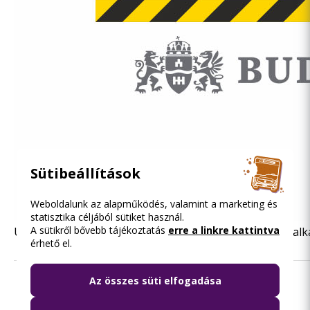
Sütibeállítások
Weboldalunk az alapműködés, valamint a marketing és
statisztika céljából sütiket használ.
A sütikről bővebb tájékoztatás
erre a linkre kattintva
Utazásukat érdemes előre megtervezni a BKK FUTÁR alkalma
érhető el.
Az összes süti elfogadása
Olvasd el ezt is