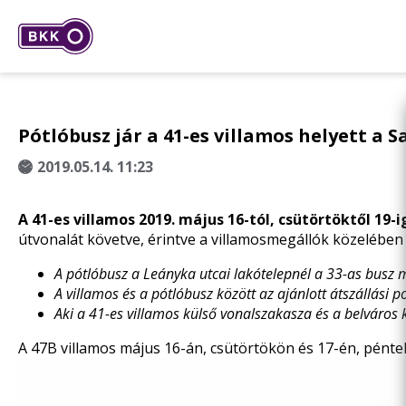
Pótlóbusz jár a 41-es villamos helyett a 
2019.05.14. 11:23
A 41-es villamos 2019. május 16-tól, csütörtöktől 19
útvonalát követve, érintve a villamosmegállók közelében 
A pótlóbusz
a Leányka utcai lakótelepnél a 33-as busz m
A villamos és a pótlóbusz között az ajánlott átszállási 
Aki a 41-es villamos külső vonalszakasza és a belváros 
A 47B villamos május 16-án, csütörtökön és 17-én, péntek