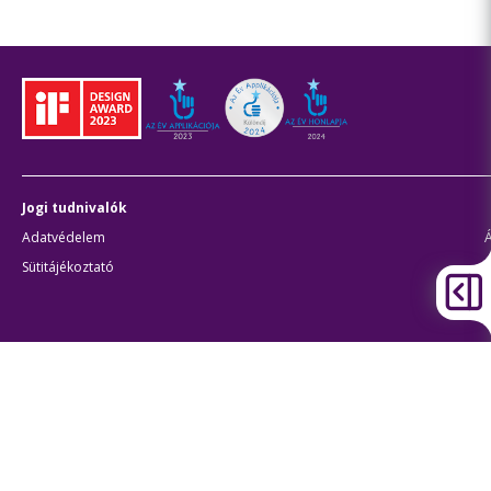
Jogi tudnivalók
Adatvédelem
Sütitájékoztató
J
Átláthatóság
Akadálymentes beállítások