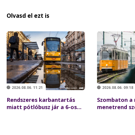
Olvasd el ezt is
2026.08.06. 11:21
2026.08.06. 09:18
Rendszeres karbantartás
Szombaton a
miatt pótlóbusz jár a 6-os
menetrend sze
villamos helyett csütörtök
a BKK-járato
éjszaka