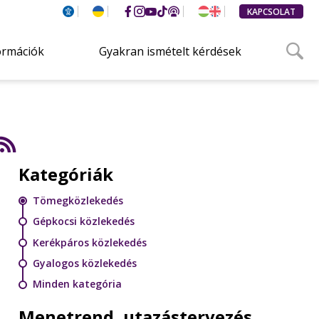
KAPCSOLAT
ormációk
Gyakran ismételt kérdések
Kategóriák
Tömegközlekedés
Gépkocsi közlekedés
Kerékpáros közlekedés
Gyalogos közlekedés
Minden kategória
Menetrend, utazástervezés