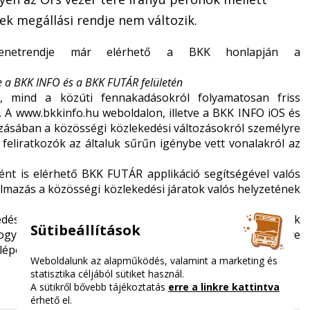
-ek megállási rendje nem változik.
netrendje már elérhető a BKK honlapján a
e a BKK INFO és a BKK FUTÁR felületén
, mind a közúti fennakadásokról folyamatosan friss
. A
www.bkkinfo.hu
weboldalon, illetve a BKK INFO iOS és
zásában a közösségi közlekedési változásokról személyre
a feliratkozók az általuk sűrűn igénybe vett vonalakról az
ént is elérhető BKK FUTÁR applikáció segítségével valós
almazás a közösségi közlekedési járatok valós helyzetének
edési információk érhetők el: a fővárosban közlekedők
Sütibeállítások
hogy hol milyen fennakadásokra kell számítaniuk; az előre
épésük előtt elérhetők a fenti címen.
Weboldalunk az alapműködés, valamint a marketing és
statisztika céljából sütiket használ.
A sütikről bővebb tájékoztatás
erre a linkre kattintva
érhető el.