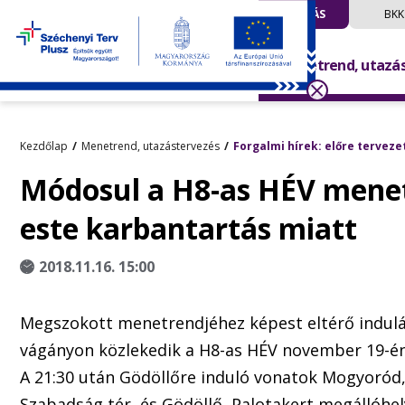
UTAZÁS
BKK
Menetrend, utazá
Kezdőlap
Menetrend, utazástervezés
Forgalmi hírek: előre terveze
Módosul a H8-as HÉV mene
este karbantartás miatt
2018.11.16. 15:00
Megszokott menetrendjéhez képest eltérő indulá
vágányon közlekedik a H8-as HÉV november 19-én
A 21:30 után Gödöllőre induló vonatok Mogyoród,
Szabadság tér, és Gödöllő, Palotakert megállóhel