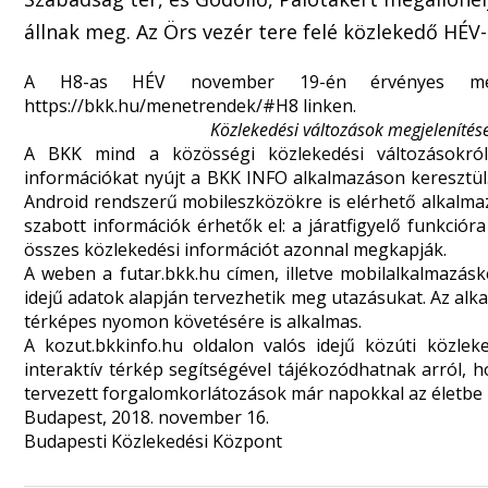
állnak meg. Az Örs vezér tere felé közlekedő HÉV
A H8-as HÉV november 19-én érvényes me
https://bkk.hu/menetrendek/#H8
linken.
Közlekedési változások megjelenítés
A BKK mind a közösségi közlekedési változásokról
információkat nyújt a BKK INFO alkalmazáson keresztül
Android rendszerű mobileszközökre is elérhető alkalma
szabott információk érhetők el: a járatfigyelő funkciór
összes közlekedési információt azonnal megkapják.
A weben a
futar.bkk.hu
címen, illetve mobilalkalmazásk
idejű adatok alapján tervezhetik meg utazásukat. Az alk
térképes nyomon követésére is alkalmas.
A
kozut.bkkinfo.hu
oldalon valós idejű közúti közlek
interaktív térkép segítségével tájékozódhatnak arról, 
tervezett forgalomkorlátozások már napokkal az életbe l
Budapest, 2018. november 16.
Budapesti Közlekedési Központ