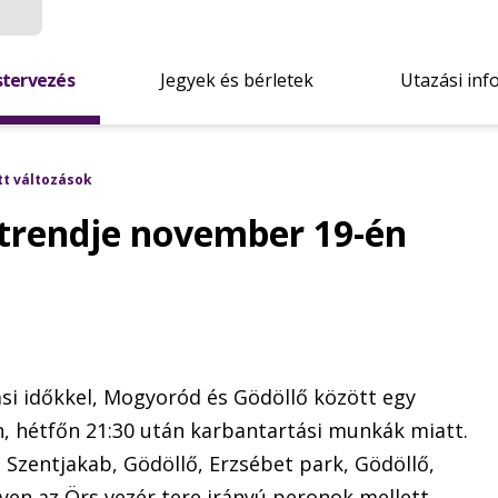
stervezés
Jegyek és bérletek
Utazási inf
tt változások
trendje november 19-én
si időkkel, Mogyoród és Gödöllő között egy
, hétfőn 21:30 után karbantartási munkák miatt.
 Szentjakab, Gödöllő, Erzsébet park, Gödöllő,
yen az Örs vezér tere irányú peronok mellett