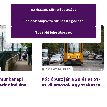
Az összes süti elfogadása
Csak az alapvető sütik elfogadása
További lehetőségek
2026.07.30. 15:30
 munkanapi
Pótlóbusz jár a 2B és az 51-
rint indulnak
es villamosok egy szakaszán
k
augusztus 1-től 19-ig