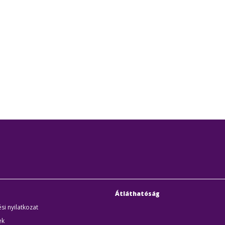
Átláthatóság
si nyilatkozat
ek