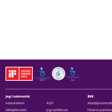
Jogi tudnivalók
BKK
Adatvédelem
ÁSZF
Akadálymentesíté
Sütitájékoztató
Jogi nyilatkozat
Fővárosi partner