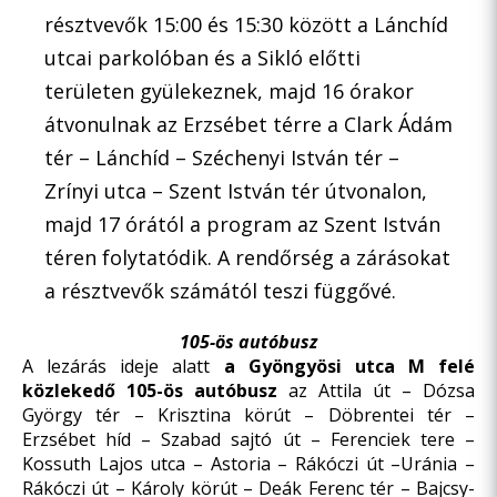
résztvevők 15:00 és 15:30 között a Lánchíd
utcai parkolóban és a Sikló előtti
területen gyülekeznek, majd 16 órakor
átvonulnak az Erzsébet térre a Clark Ádám
tér – Lánchíd – Széchenyi István tér –
Zrínyi utca – Szent István tér útvonalon,
majd 17 órától a program az Szent István
téren folytatódik. A rendőrség a zárásokat
a résztvevők számától teszi függővé.
105-ös autóbusz
A lezárás ideje alatt
a Gyöngyösi utca M felé
közlekedő
105-ös autóbusz
az Attila út – Dózsa
György tér – Krisztina körút – Döbrentei tér –
Erzsébet híd – Szabad sajtó út – Ferenciek tere –
Kossuth Lajos utca – Astoria – Rákóczi út –Uránia –
Rákóczi út – Károly körút – Deák Ferenc tér – Bajcsy-