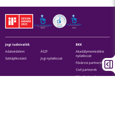
Jogi tudnivalók
BKK
Adatvédelem
ÁSZF
Akadálymentesítési
nyilatkozat
Sütitájékoztató
Jogi nyilatkozat
Fővárosi partnerek
Civil partnerek
Kiberbiztonsági
auditigazolás
Egyéb
Átláthatóság
Oldaltérkép
Akadálymentes beállítások
Sütibeállítások