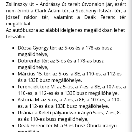
Zsilinszky út – Andrássy út terelt útvonalon jár, ezért
nem érinti a Clark Ádám tér, a Széchenyi István tér, a
József nádor tér, valamint a Deák Ferenc tér
megállókat.
Az autóbuszra az alábbi ideiglenes megállókban lehet
felszállni:
Dózsa György tér: az 5-ös és a 178-as busz
megállóhelye,
Döbrentei tér: az 5-ös és a 178-as busz
megállóhelye,
Március 15. tér: az 5-ös, a 8E, a 110-es, a 112-es
és a 133E busz megállóhelye,
Ferenciek tere M: az 5-ös, a 7-es, a 8E, a 107-es, a
110-es, a 112-es és a 133E busz megállóhelye,
Astoria M: az 5-ös, a 7-es, a 8E, a 107-es, a 110-
es, a 112-es és a 133E busz megállóhelye,
Uránia: a Keleti pályaudvar irányú 5-ös, 7-es, 8-
as és 110-es busz megállóhelye,
Deák Ferenc tér M: a 9-es busz Óbuda irányú