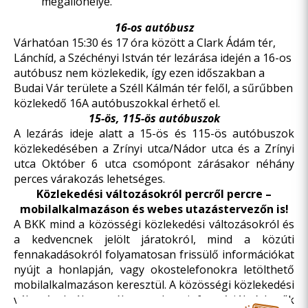
megállóhelye.
16-os autóbusz
Várhatóan 15:30 és 17 óra között a Clark Ádám tér,
Lánchíd, a Széchényi István tér lezárása idején a 16-os
autóbusz nem közlekedik, így ezen időszakban a
Budai Vár területe a Széll Kálmán tér felől, a sűrűbben
közlekedő 16A autóbuszokkal érhető el.
15-ös, 115-ös autóbuszok
A lezárás ideje alatt a 15-ös és 115-ös autóbuszok
közlekedésében a Zrínyi utca/Nádor utca és a Zrínyi
utca Október 6 utca csomópont zárásakor néhány
perces várakozás lehetséges.
Közlekedési változásokról percről percre –
mobilalkalmazáson és webes utazástervezőn is!
A BKK mind a közösségi közlekedési változásokról és
a kedvencnek jelölt járatokról, mind a közúti
fennakadásokról folyamatosan frissülő információkat
nyújt a honlapján, vagy okostelefonokra letölthető
mobilalkalmazáson keresztül. A közösségi közlekedési
változásokról személyre szabott információk érhetők