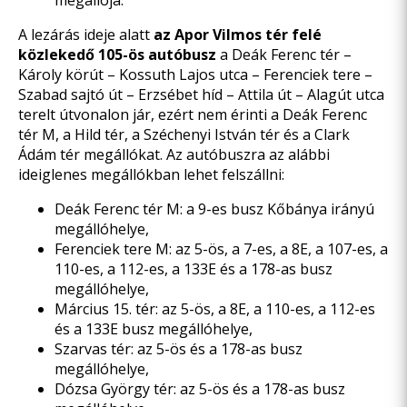
megállója.
A lezárás ideje alatt
az Apor Vilmos tér felé
közlekedő 105-ös autóbusz
a Deák Ferenc tér –
Károly körút – Kossuth Lajos utca – Ferenciek tere –
Szabad sajtó út – Erzsébet híd – Attila út – Alagút utca
terelt útvonalon jár, ezért nem érinti a Deák Ferenc
tér M, a Hild tér, a Széchenyi István tér és a Clark
Ádám tér megállókat. Az autóbuszra az alábbi
ideiglenes megállókban lehet felszállni:
Deák Ferenc tér M: a 9-es busz Kőbánya irányú
megállóhelye,
Ferenciek tere M: az 5-ös, a 7-es, a 8E, a 107-es, a
110-es, a 112-es, a 133E és a 178-as busz
megállóhelye,
Március 15. tér: az 5-ös, a 8E, a 110-es, a 112-es
és a 133E busz megállóhelye,
Szarvas tér: az 5-ös és a 178-as busz
megállóhelye,
Dózsa György tér: az 5-ös és a 178-as busz