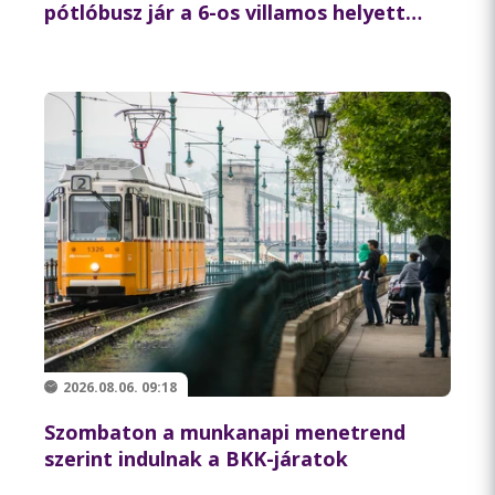
pótlóbusz jár a 6-os villamos helyett
csütörtök éjszaka
2026.08.06. 09:18
Szombaton a munkanapi menetrend
szerint indulnak a BKK-járatok