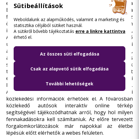
el a BKK Info oldalán, a
www.bkkinfo.hu
címen, vagy a
Sütibeállítások
BKK Info mobilalkalmazásban. A járatfigyelő funkcióra
feliratkozók a tetszőlegesen kiválasztott járatokról az
Weboldalunk az alapműködés, valamint a marketing és
összes információt azonnal megkapják akár e-mailen
statisztika céljából sütiket használ.
is. A Budapesti Közlekedési Központ webes, illetve iOS,
A sütikről bővebb tájékoztatás
erre a linkre kattintva
Android és Windows mobilfelületen is elérhető
érhető el.
utazástervezőjével pedig a FUTÁR valós idejű adatai
alapján tervezheti meg utazását a BKK honlapján,
Az összes süti elfogadása
a
futar.bkk.hu
címen, vagy FUTÁR mobilalkalmazás
segítségével, amely a járatok valós helyzetének
Csak az alapvető sütik elfogadása
térképes nyomon követésére is alkalmas. Indulás előtt
érdemes tájékozódni a pillanatnyi közlekedési
További lehetőségek
lehetőségekről és a tervezett változtatásokról is.
A
kozut.bkkinfo.hu
oldalon valós idejű közúti
közlekedési információk érhetőek el. A fővárosban
közlekedő autósok interaktív online térkép
segítségével tájékozódhatnak arról, hogy hol milyen
fennakadásokra kell számítaniuk. Az előre tervezett
forgalomkorlátozások már napokkal az életbe
lépésük előtt elérhetők a webes felületen.