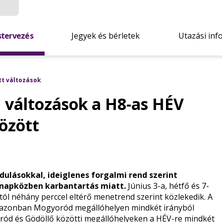
stervezés
Jegyek és bérletek
Utazási inf
tt változások
 változások a H8-as HÉV
között
dulásokkal, ideiglenes forgalmi rend szerint
 napközben karbantartás miatt.
Június 3-a, hétfő és 7-
tól néhány perccel eltérő menetrend szerint közlekedik. A
k, azonban Mogyoród megállóhelyen mindkét irányból
oród és Gödöllő közötti megállóhelyeken a HÉV-re mindkét