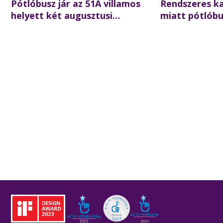
Pótlóbusz jár az 51A villamos
Rendszeres k
helyett két augusztusi
miatt pótlóbus
hétvégén
villamos hely
éjszaka