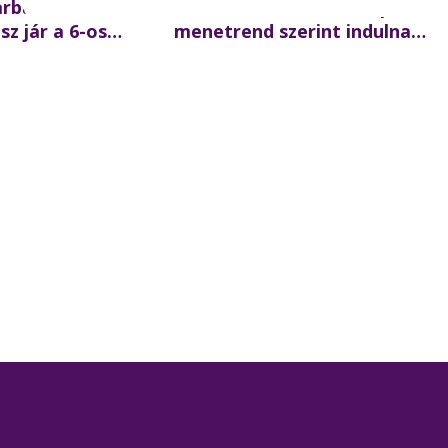
arbantartás
Szombaton a munkanapi
z jár a 6-os
menetrend szerint indulnak
ett csütörtök
a BKK-járatok