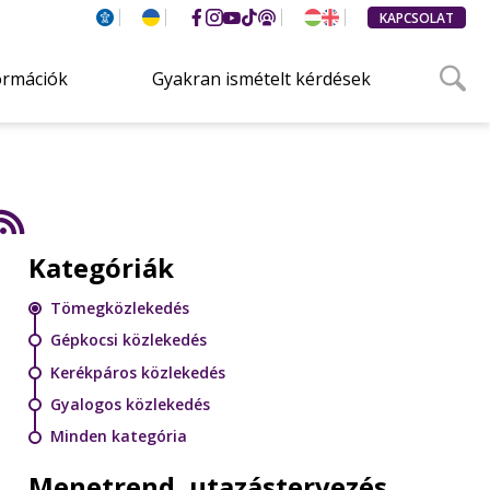
KAPCSOLAT
ormációk
Gyakran ismételt kérdések
Kategóriák
Tömegközlekedés
Gépkocsi közlekedés
Kerékpáros közlekedés
Gyalogos közlekedés
Minden kategória
Menetrend, utazástervezés