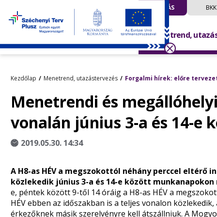
UTAZÁS
BKK
Menetrend, utazá
Kezdőlap
Menetrend, utazástervezés
Forgalmi hírek: előre terveze
Menetrendi és megállóhelyi
vonalán június 3-a és 14-e 
2019.05.30. 14:34
A H8-as HÉV a megszokottól néhány perccel eltérő in
közlekedik június 3-a és 14-e között munkanapokon
e, péntek között 9-től 14 óráig a H8-as HÉV a megszokot
HÉV ebben az időszakban is a teljes vonalon közlekedi
érkezőknek másik szerelvényre kell átszállniuk. A Mogy