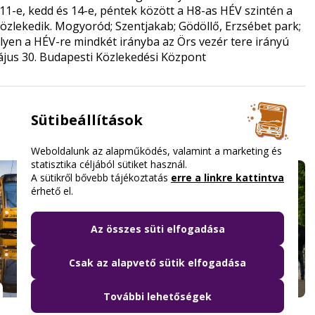
s 11-e, kedd és 14-e, péntek között a H8-as HÉV szintén a
özlekedik. Mogyoród; Szentjakab; Gödöllő, Erzsébet park;
lyen a HÉV-re mindkét irányba az Örs vezér tere irányú
május 30. Budapesti Közlekedési Központ
Sütibeállítások
Weboldalunk az alapműködés, valamint a marketing és
statisztika céljából sütiket használ.
A sütikről bővebb tájékoztatás
erre a linkre kattintva
érhető el.
Az összes süti elfogadása
Csak az alapvető sütik elfogadása
2026.08.06. 09:18
További lehetőségek