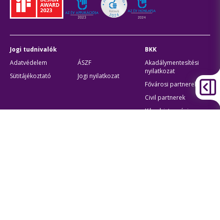
Jogi tudnivalók
BKK
Adatvédelem
ÁSZF
Akadálymentesítési
nyilatkozat
Sütitájékoztató
Jogi nyilatkozat
Fővárosi partnerek
Civil partnerek
Kiberbiztonsági
auditigazolás
Egyéb
Átláthatóság
Oldaltérkép
Akadálymentes beállítások
Sütibeállítások
BKK Budapesti Közlekedési Központ
Zártkörűen Működő Részvénytársaság