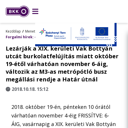
Kezdőlap
Menetrend, utazástervezés
Forgalmi hírek: előre tervezett változások
Lezárják a XIX. kerületi Vak Bottyán
utcát burkolatfelújítás miatt október
19-étől várhatóan november 6-áig,
változik az M3-as metrópótló busz
megállási rendje a Határ útnál
2018.10.18. 15:12
2018. október 19-én, pénteken 10 órától
várhatóan november 4-éig FRISSÍTVE: 6-
ÁIG, vasárnapig a XIX. kerületi Vak Bottyán