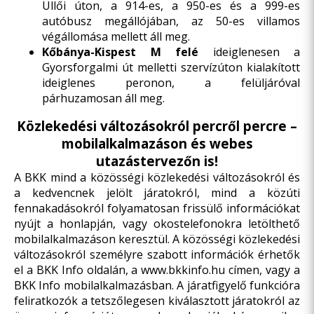
Üllői úton, a 914-es, a 950-es és a 999-es
autóbusz megállójában, az 50-es villamos
végállomása mellett áll meg.
Kőbánya-Kispest M felé
ideiglenesen a
Gyorsforgalmi út melletti szervízúton kialakított
ideiglenes peronon, a felüljáróval
párhuzamosan áll meg.
Közlekedési változásokról percről percre –
mobilalkalmazáson és webes
utazástervezőn is!
A BKK mind a közösségi közlekedési változásokról és
a kedvencnek jelölt járatokról, mind a közúti
fennakadásokról folyamatosan frissülő információkat
nyújt a honlapján, vagy okostelefonokra letölthető
mobilalkalmazáson keresztül. A közösségi közlekedési
változásokról személyre szabott információk érhetők
el a BKK Info oldalán, a
www.bkkinfo.hu
címen, vagy a
BKK Info mobilalkalmazásban. A járatfigyelő funkcióra
feliratkozók a tetszőlegesen kiválasztott járatokról az