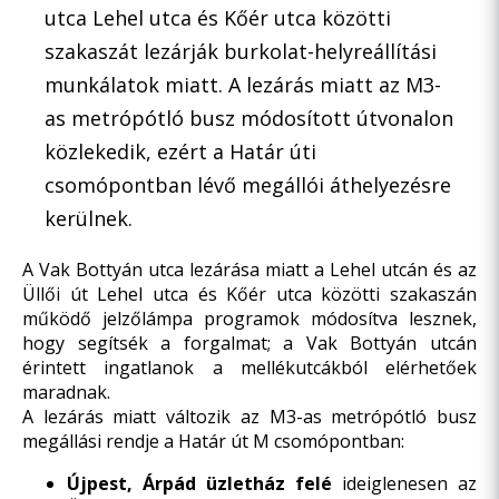
utca Lehel utca és Kőér utca közötti
szakaszát lezárják burkolat-helyreállítási
munkálatok miatt. A lezárás miatt az M3-
as metrópótló busz módosított útvonalon
közlekedik, ezért a Határ úti
csomópontban lévő megállói áthelyezésre
kerülnek.
A Vak Bottyán utca lezárása miatt a Lehel utcán és az
Üllői út Lehel utca és Kőér utca közötti szakaszán
működő jelzőlámpa programok módosítva lesznek,
hogy segítsék a forgalmat; a Vak Bottyán utcán
érintett ingatlanok a mellékutcákból elérhetőek
maradnak.
A lezárás miatt változik az M3-as metrópótló busz
megállási rendje a Határ út M csomópontban:
Újpest, Árpád üzletház felé
ideiglenesen az