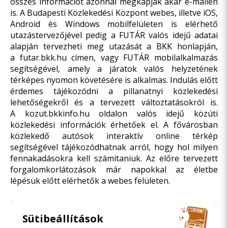
összes információt azonnal megkapják akár e-mailen
is. A Budapesti Közlekedési Központ webes, illetve iOS,
Android és Windows mobilfelületen is elérhető
utazástervezőjével pedig a FUTÁR valós idejű adatai
alapján tervezheti meg utazását a BKK honlapján,
a
futar.bkk.hu
címen, vagy FUTÁR mobilalkalmazás
segítségével, amely a járatok valós helyzetének
térképes nyomon követésére is alkalmas. Indulás előtt
érdemes tájékozódni a pillanatnyi közlekedési
lehetőségekről és a tervezett változtatásokról is.
A
kozut.bkkinfo.hu
oldalon valós idejű közúti
közlekedési információk érhetőek el. A fővárosban
közlekedő autósok interaktív online térkép
segítségével tájékozódhatnak arról, hogy hol milyen
fennakadásokra kell számítaniuk. Az előre tervezett
forgalomkorlátozások már napokkal az életbe
lépésük előtt elérhetők a webes felületen.
Sütibeállítások