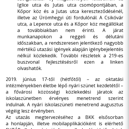
Iglice utca és Jutas utca csomópontjában, a
Kőpor köz és a Jutas utca kereszteződésénél,
illetve az Ürömhegyi úti fordulónál. A Csikóvár
utca, a Lepence utca és a Kőpor köz megállókat
a továbbiakban nem érinti. A járat
munkanapokon a reggeli és délutáni
időszakban, a rendszeresen jelentkező nagyobb
mértékű utazási igények alapján igénybejelentés
nélkül közlekedik. További részletek a 219-es
buszvonal fejlesztésésről
ezen a linken
olvashatók
.
2019. június 17-től (hétfőtől) – az oktatási
intézményekben életbe lépő nyári szünet kezdetétől –
a fővárosi közösségi közlekedési járatok az
iskolaszünetben érvényes menetrend szerint
indulnak. A nyári iskolaszüneti menetrend augusztus
végéig lesz érvényben.
Az utazás megtervezéséhez a BKK elsősorban
a
honlapján
, illetve mobilapplikációként is elérhető