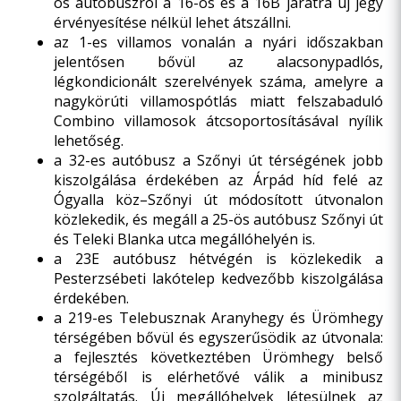
os autóbuszról a 16-os és a 16B járatra új jegy
érvényesítése nélkül lehet átszállni.
az 1-es villamos vonalán a nyári időszakban
jelentősen bővül az alacsonypadlós,
légkondicionált szerelvények száma, amelyre a
nagykörúti villamospótlás miatt felszabaduló
Combino villamosok átcsoportosításával nyílik
lehetőség.
a 32-es autóbusz a Szőnyi út térségének jobb
kiszolgálása érdekében az Árpád híd felé az
Ógyalla köz–Szőnyi út módosított útvonalon
közlekedik, és megáll a 25-ös autóbusz Szőnyi út
és Teleki Blanka utca megállóhelyén is.
a 23E autóbusz hétvégén is közlekedik a
Pesterzsébeti lakótelep kedvezőbb kiszolgálása
érdekében.
a 219-es Telebusznak Aranyhegy és Ürömhegy
térségében bővül és egyszerűsödik az útvonala:
a fejlesztés következtében Ürömhegy belső
térségéből is elérhetővé válik a minibusz
szolgáltatás. Új megállóhelyek létesülnek az