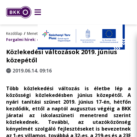
Kezdőlap
Menetrend, utazástervezés
Forgalmi hírek: előre tervezett változások
Közlekedési változások 2019. június
közepétől
2019.06.14. 09:16
Több közlekedési változás is életbe lép a
közösségi közlekedésben június közepétől. A
nyári tanítási szünet 2019. június 17-én, hétfőn
kezdődik, ettől a naptól augusztus végéig a BKK
járatai az iskolaszüneti menetrend szerint
közlekednek. További, az utazóközönség
kényelmét szolgáló fejlesztéseket is bevezetnek
az 1-es villamos, továbbá a 32-es, a 219-es és a 23E