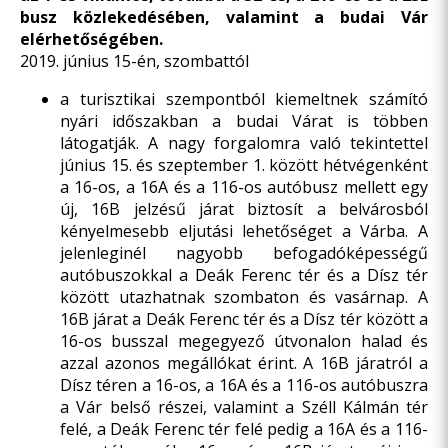
busz közlekedésében, valamint a budai Vár
elérhetőségében.
2019. június 15-én, szombattól
a turisztikai szempontból kiemeltnek számító
nyári időszakban a budai Várat is többen
látogatják. A nagy forgalomra való tekintettel
június 15. és szeptember 1. között hétvégenként
a 16-os, a 16A és a 116-os autóbusz mellett egy
új, 16B jelzésű járat biztosít a belvárosból
kényelmesebb eljutási lehetőséget a Várba. A
jelenleginél nagyobb befogadóképességű
autóbuszokkal a Deák Ferenc tér és a Dísz tér
között utazhatnak szombaton és vasárnap. A
16B járat a Deák Ferenc tér és a Dísz tér között a
16-os busszal megegyező útvonalon halad és
azzal azonos megállókat érint. A 16B járatról a
Dísz téren a 16-os, a 16A és a 116-os autóbuszra
a Vár belső részei, valamint a Széll Kálmán tér
felé, a Deák Ferenc tér felé pedig a 16A és a 116-