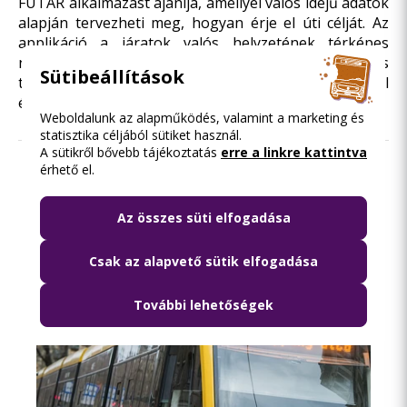
FUTÁR alkalmazást ajánlja, amellyel valós idejű adatok
alapján tervezheti meg, hogyan érje el úti célját. Az
applikáció a járatok valós helyzetének térképes
nyomon követésére is alkalmas. Indulás előtt érdemes
Sütibeállítások
tájékozódni a pillanatnyi közlekedési lehetőségekről
és a tervezett változtatásokról is.
Weboldalunk az alapműködés, valamint a marketing és
statisztika céljából sütiket használ.
A sütikről bővebb tájékoztatás
erre a linkre kattintva
érhető el.
Olvasd el ezt is
Az összes süti elfogadása
Csak az alapvető sütik elfogadása
További lehetőségek