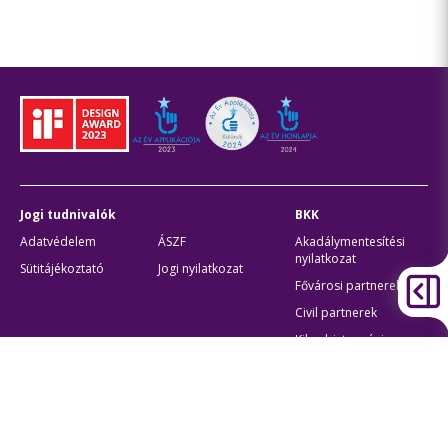
Jogi tudnivalók
BKK
Adatvédelem
ÁSZF
Akadálymentesítési
nyilatkozat
Sütitájékoztató
Jogi nyilatkozat
Fővárosi partnerek
Civil partnerek
Kiberbiztonsági
auditigazolás
Egyéb
Átláthatóság
Oldaltérkép