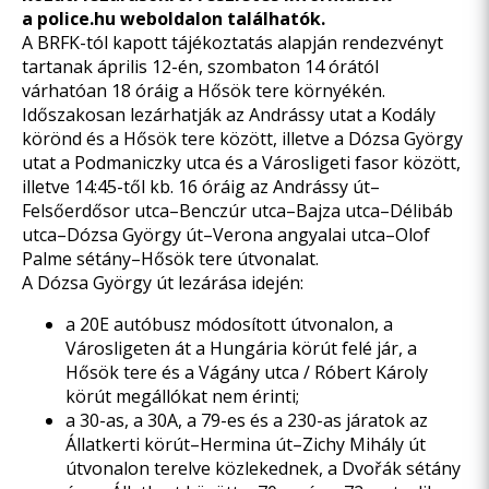
a
police.hu
weboldalon találhatók.
A BRFK-tól kapott tájékoztatás alapján rendezvényt
tartanak április 12-én, szombaton 14 órától
várhatóan 18 óráig a Hősök tere környékén.
Időszakosan lezárhatják az Andrássy utat a Kodály
körönd és a Hősök tere között, illetve a Dózsa György
utat a Podmaniczky utca és a Városligeti fasor között,
illetve 14:45-től kb. 16 óráig az Andrássy út–
Felsőerdősor utca–Benczúr utca–Bajza utca–Délibáb
utca–Dózsa György út–Verona angyalai utca–Olof
Palme sétány–Hősök tere útvonalat.
A Dózsa György út lezárása idején:
a 20E autóbusz módosított útvonalon, a
Városligeten át a Hungária körút felé jár, a
Hősök tere és a Vágány utca / Róbert Károly
körút megállókat nem érinti;
a 30-as, a 30A, a 79-es és a 230-as járatok az
Állatkerti körút–Hermina út–Zichy Mihály út
útvonalon terelve közlekednek, a Dvořák sétány