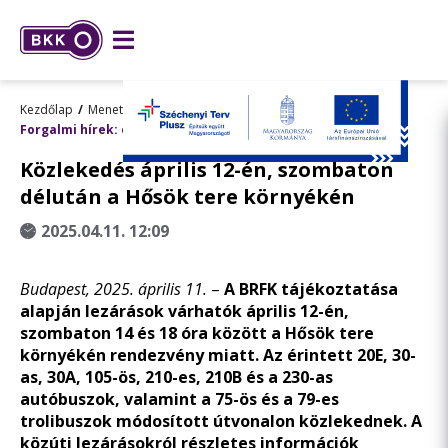
Kezdőlap
Menetrend, utazástervezés
Forgalmi hírek: előre tervezett változások
Közlekedés április 12-én, szombaton
délután a Hősök tere környékén
2025.04.11. 12:09
Budapest, 2025. április 11.
–
A BRFK tájékoztatása
alapján lezárások várhatók április 12-én,
szombaton 14 és 18 óra között a Hősök tere
környékén rendezvény miatt. Az érintett 20E, 30-
as, 30A, 105-ös, 210-es, 210B és a 230-as
autóbuszok, valamint a 75-ös és a 79-es
trolibuszok módosított útvonalon közlekednek. A
közúti lezárásokról részletes információk