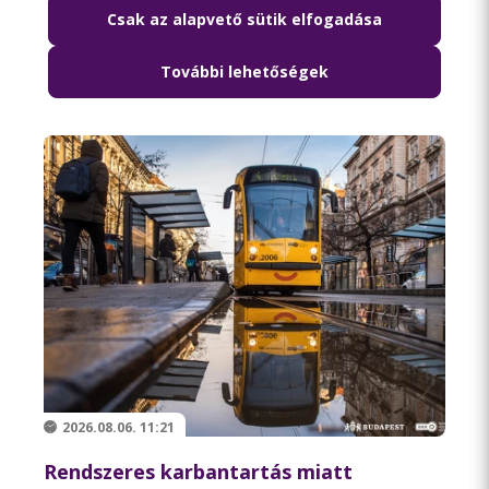
Csak az alapvető sütik elfogadása
Pótlóbusz jár az 51A villamos helyett két
augusztusi hétvégén
További lehetőségek
2026.08.06. 11:21
Rendszeres karbantartás miatt