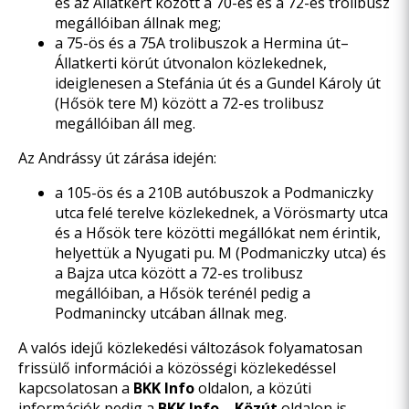
és az Állatkert között a 70-es és a 72-es trolibusz
megállóiban állnak meg;
a 75-ös és a 75A trolibuszok a Hermina út–
Állatkerti körút útvonalon közlekednek,
ideiglenesen a Stefánia út és a Gundel Károly út
(Hősök tere M) között a 72-es trolibusz
megállóiban áll meg.
Az Andrássy út zárása idején:
a 105-ös és a 210B autóbuszok a Podmaniczky
utca felé terelve közlekednek, a Vörösmarty utca
és a Hősök tere közötti megállókat nem érintik,
helyettük a Nyugati pu. M (Podmaniczky utca) és
a Bajza utca között a 72-es trolibusz
megállóiban, a Hősök terénél pedig a
Podmanincky utcában állnak meg.
A valós idejű közlekedési változások folyamatosan
frissülő információi a közösségi közlekedéssel
kapcsolatosan a
BKK Info
oldalon, a közúti
információk pedig a
BKK Info – Közút
oldalon is