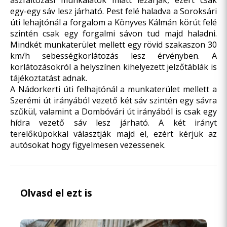
aszfaltozási munkálatok miatt lezárják, ezért csak
egy-egy sáv lesz járható. Pest felé haladva a Soroksári
úti lehajtónál a forgalom a Könyves Kálmán körút felé
szintén csak egy forgalmi sávon tud majd haladni.
Mindkét munkaterület mellett egy rövid szakaszon 30
km/h sebességkorlátozás lesz érvényben. A
korlátozásokról a helyszínen kihelyezett jelzőtáblák is
tájékoztatást adnak.
A Nádorkerti úti felhajtónál a munkaterület mellett a
Szerémi út irányából vezető két sáv szintén egy sávra
szűkül, valamint a Dombóvári út irányából is csak egy
hídra vezető sáv lesz járható. A két irányt
terelőkúpokkal választják majd el, ezért kérjük az
autósokat hogy figyelmesen vezessenek.
Olvasd el ezt is