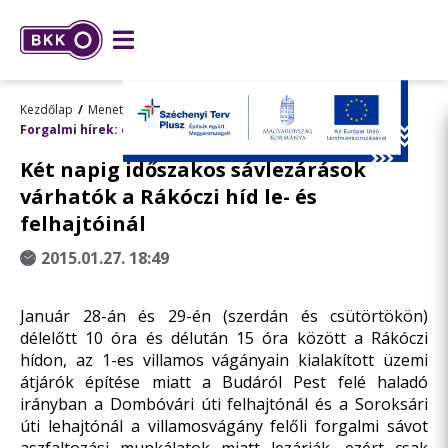
Kezdőlap
Menetrend, utazástervezés
Forgalmi hírek: előre tervezett változások
Két napig időszakos sávlezárások
várhatók a Rákóczi híd le- és
felhajtóinál
2015.01.27. 18:49
Január 28-án és 29-én (szerdán és csütörtökön)
délelőtt 10 óra és délután 15 óra között a Rákóczi
hídon, az 1-es villamos vágányain kialakított üzemi
átjárók építése miatt a Budáról Pest felé haladó
irányban a Dombóvári úti felhajtónál és a Soroksári
úti lehajtónál a villamosvágány felőli forgalmi sávot