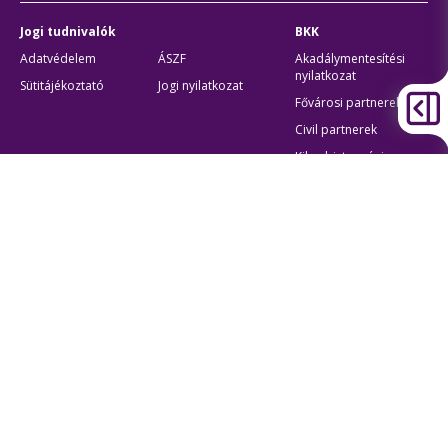
Jogi tudnivalók
BKK
Adatvédelem
ÁSZF
Akadálymentesítési
nyilatkozat
Sütitájékoztató
Jogi nyilatkozat
Fővárosi partnerek
Civil partnerek
Kiberbiztonsági
auditigazolás
Egyéb
Átláthatóság
Oldaltérkép
Akadálymentes beállítások
Sütibeállítások
BKK Budapesti Közlekedési Központ
Zártkörűen Működő Részvénytársaság
Cégjegyzékszám:
01-10-046840
Cím:
1075 Budapest, Rumbach Sebestyén utca 19-21
Telefon:
+36 1 3 255 255