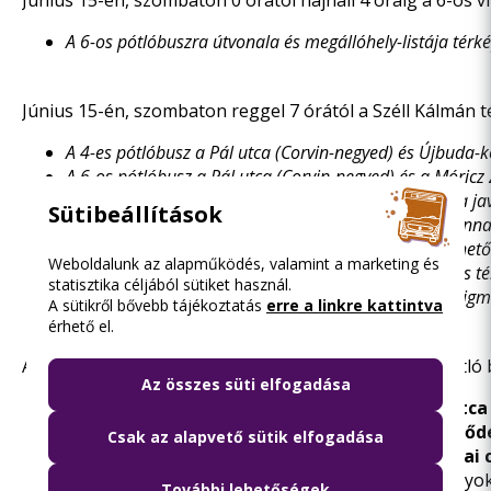
Június 15-én, szombaton 0 órától hajnali 4 óráig a 6-os v
A 6-os pótlóbuszra útvonala és megállóhely-listája té
Június 15-én, szombaton reggel 7 órától a Széll Kálmán t
A 4-es pótlóbusz a Pál utca (Corvin-negyed) és Újbuda-
A 6-os pótlóbusz a Pál utca (Corvin-negyed) és a Móric
Aki a pótlóbuszról a metróra kíván átszállni, annak a ja
Sütibeállítások
Aki a pótlóbuszról a 4-6 villamosra kíván átszállni, ann
A belváros felé utazók számára alternatív eljutási lehet
Weboldalunk az alapműködés, valamint a marketing és
a Csepel, Soroksár, Pesterzsébet felől a Boráros 
statisztika céljából sütiket használ.
a budai régióból Újbuda-központba, Móricz Zsigm
A sütikről bővebb tájékoztatás
erre a linkre kattintva
érhető el.
A villamosvonal felújítása miatt, továbbá a villamospótló
Az összes süti elfogadása
A
József körúton az Üllői út és a Csepreghy utca
A
József körút és a Csepreghy utca kereszteződ
Csak az alapvető sütik elfogadása
A villamosok
a József körút Nap utcai / Pál utc
A
Ferenc körút teljes hosszán
elkerítik a vágányok
További lehetőségek