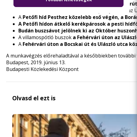
A
Tompa utcából nem lehet majd a Ferenc körút
A Ferenc körút Mester utcai csomópontja körül az Ül
A
Petőfi híd Pesthez közelebb eső végén, a Borár
A Petőfi hídon átkelő kerékpárosok
a pesti hídf
Budán buszsávot jelölnek ki az Október huszonh
A villamospótló buszok
a Fehérvári úton az Ulás
A
Fehérvári úton a Bocskai út és Ulászló utca kö
A munkavégzés előrehaladtával a későbbiekben további vá
Budapest, 2019. június 13.
Budapesti Közlekedési Központ
Olvasd el ezt is