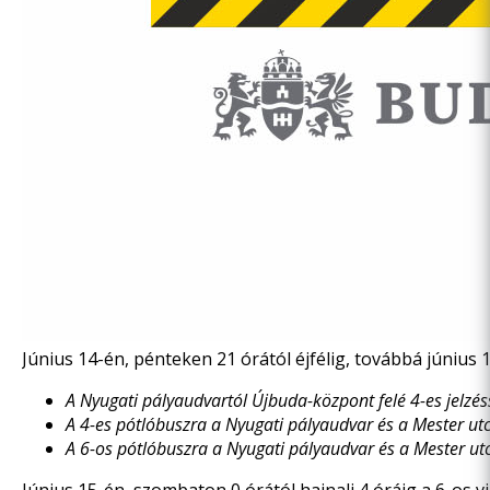
Június 14-én, pénteken 21 órától éjfélig, továbbá június 
A Nyugati pályaudvartól Újbuda-központ felé 4-es jelzéss
A 4-es pótlóbuszra a Nyugati pályaudvar és a Mester utca
A 6-os pótlóbuszra a Nyugati pályaudvar és a Mester utca