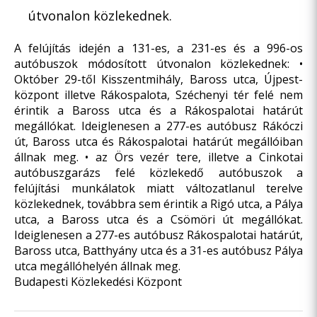
útvonalon közlekednek.
A felújítás idején a 131-es, a 231-es és a 996-os
autóbuszok módosított útvonalon közlekednek: •
Október 29-től Kisszentmihály, Baross utca, Újpest-
központ illetve Rákospalota, Széchenyi tér felé nem
érintik a Baross utca és a Rákospalotai határút
megállókat. Ideiglenesen a 277-es autóbusz Rákóczi
út, Baross utca és Rákospalotai határút megállóiban
állnak meg. • az Örs vezér tere, illetve a Cinkotai
autóbuszgarázs felé közlekedő autóbuszok a
felújítási munkálatok miatt változatlanul terelve
közlekednek, továbbra sem érintik a Rigó utca, a Pálya
utca, a Baross utca és a Csömöri út megállókat.
Ideiglenesen a 277-es autóbusz Rákospalotai határút,
Baross utca, Batthyány utca és a 31-es autóbusz Pálya
utca megállóhelyén állnak meg.
Budapesti Közlekedési Központ