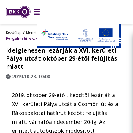
Kezdőlap
Menetrend, utazástervezés
Forgalmi hírek: előre tervezett változások
Ideiglenesen lezárják a XVI. kerületi
Pálya utcát október 29-étől felújítás
miatt
2019.10.28. 10:00
2019. október 29-étől, keddtől lezárják a
XVI. kerületi Pálya utcát a Csömöri út és a
Rákospalotai határút között felújítás
miatt, várhatóan december 20-ig. Az
érintett autóbuszok módosított