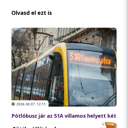
Olvasd el ezt is
2026.08.07. 12:11
Pótlóbusz jár az 51A villamos helyett két
augusztusi hétvégén