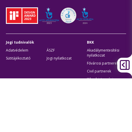
Jogi tudnivalók
BKK
Adatvédelem
ÁSZF
Akadálymentesítési
nyilatkozat
Sütitájékoztató
Jogi nyilatkozat
Fővárosi partnerek
Civil partnerek
Kiberbiztonsági
auditigazolás
Egyéb
Átláthatóság
Oldaltérkép
Akadálymentes beállítások
Sütibeállítások