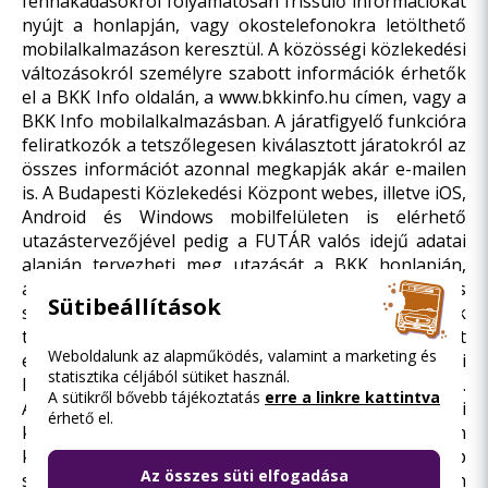
fennakadásokról folyamatosan frissülő információkat
nyújt a honlapján, vagy okostelefonokra letölthető
mobilalkalmazáson keresztül. A közösségi közlekedési
változásokról személyre szabott információk érhetők
el a BKK Info oldalán, a
www.bkkinfo.hu
címen, vagy a
BKK Info mobilalkalmazásban. A járatfigyelő funkcióra
feliratkozók a tetszőlegesen kiválasztott járatokról az
összes információt azonnal megkapják akár e-mailen
is. A Budapesti Közlekedési Központ webes, illetve iOS,
Android és Windows mobilfelületen is elérhető
utazástervezőjével pedig a FUTÁR valós idejű adatai
alapján tervezheti meg utazását a BKK honlapján,
a
futar.bkk.hu
címen, vagy FUTÁR mobilalkalmazás
Sütibeállítások
segítségével, amely a járatok valós helyzetének
térképes nyomon követésére is alkalmas. Indulás előtt
Weboldalunk az alapműködés, valamint a marketing és
érdemes tájékozódni a pillanatnyi közlekedési
statisztika céljából sütiket használ.
lehetőségekről és a tervezett változtatásokról is.
A sütikről bővebb tájékoztatás
erre a linkre kattintva
A
kozut.bkkinfo.hu
oldalon valós idejű közúti
érhető el.
közlekedési információk érhetőek el. A fővárosban
közlekedő autósok interaktív online térkép
Az összes süti elfogadása
segítségével tájékozódhatnak arról, hogy hol milyen