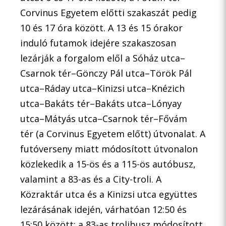
Corvinus Egyetem előtti szakaszát pedig
10 és 17 óra között. A 13 és 15 órakor
induló futamok idejére szakaszosan
lezárják a forgalom elől a Sóház utca–
Csarnok tér–Gönczy Pál utca–Török Pál
utca–Ráday utca–Kinizsi utca–Knézich
utca–Bakáts tér–Bakáts utca–Lónyay
utca–Mátyás utca–Csarnok tér–Fővám
tér (a Corvinus Egyetem előtt) útvonalat. A
futóverseny miatt módosított útvonalon
közlekedik a 15-ös és a 115-ös autóbusz,
valamint a 83-as és a City-troli. A
Közraktár utca és a Kinizsi utca együttes
lezárásának idején, várhatóan 12:50 és
15:50 között: a 83-as trolibusz módosított