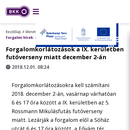
Kezdőlap
Menetrend, utazástervezés
Forgalmi hírek: előre tervezett változások
Forgalomkorlátozások a IX. kerületben
futóverseny miatt december 2-án
2018.12.01. 08:24
Forgalomkorlátozásokra kell számítani
2018. december 2-án, vasárnap várhatóan
6 és 17 óra között a IX. kerületben az 5.
Rossmann Mikulásfutás futóverseny
miatt. Lezárják a forgalom elől a Sóház
utcát 6 és 17 óra között, a Fővám tér