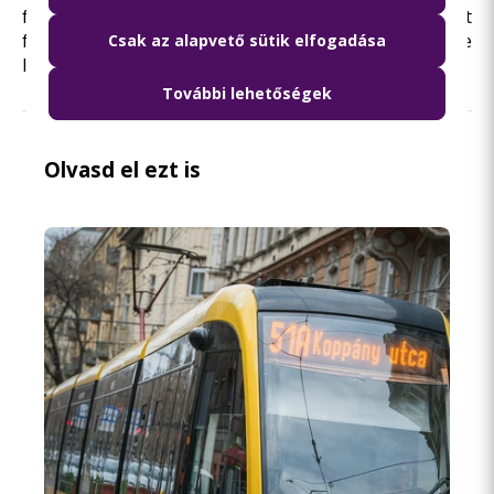
fennakadásokra kell számítaniuk. Az előre tervezett
forgalomkorlátozások már napokkal az életbe
Csak az alapvető sütik elfogadása
lépésük előtt elérhetők a webes felületen.
További lehetőségek
Olvasd el ezt is