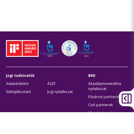
Jogi tudnivalók
BKK
Adatvédelem
ÁSZF
Akadálymentesítési
nyilatkozat
Sütitájékoztató
Jogi nyilatkozat
Fővárosi partnerek
Civil partnerek
Kiberbiztonsági
auditigazolás
Egyéb