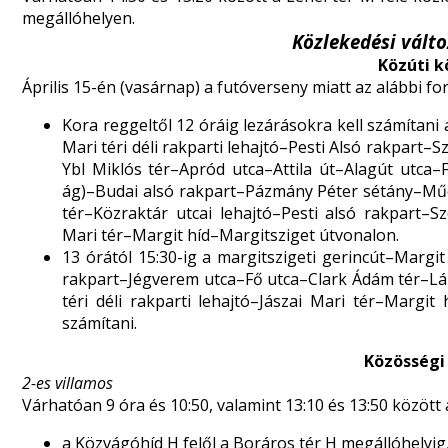
megállóhelyen.
Közlekedési válto
Közúti k
Április 15-én (vasárnap) a futóverseny miatt az alábbi f
Kora reggeltől 12 óráig lezárásokra kell számítani 
Mari téri déli rakparti lehajtó–Pesti Alsó rakpart
Ybl Miklós tér–Apród utca–Attila út–Alagút utca–F
ág)–Budai alsó rakpart–Pázmány Péter sétány–Mű
tér–Közraktár utcai lehajtó–Pesti alsó rakpart–Sz
Mari tér–Margit híd–Margitsziget útvonalon.
13 órától 15:30-ig a margitszigeti gerincút–Marg
rakpart–Jégverem utca–Fő utca–Clark Ádám tér–Lán
téri déli rakparti lehajtó–Jászai Mari tér–Margi
számítani.
Közösségi
2-es villamos
Várhatóan 9 óra és 10:50, valamint 13:10 és 13:50 között
a Közvágóhíd H felől a Boráros tér H megállóhelyig