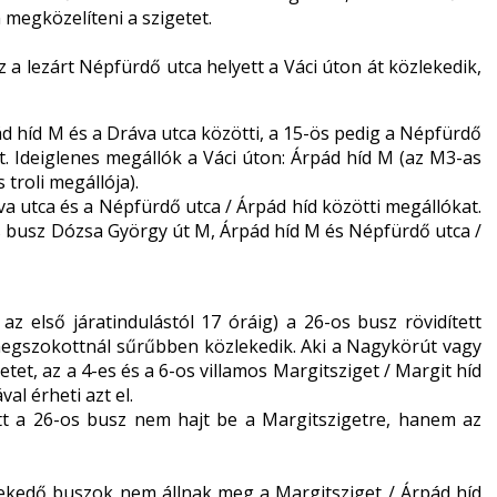
 megközelíteni a szigetet.
 a lezárt Népfürdő utca helyett a Váci úton át közlekedik,
ád híd M és a Dráva utca közötti, a 15-ös pedig a Népfürdő
t. Ideiglenes megállók a Váci úton: Árpád híd M (az M3-as
troli megállója).
va utca és a Népfürdő utca / Árpád híd közötti megállókat.
os busz Dózsa György út M, Árpád híd M és Népfürdő utca /
az első járatindulástól 17 óráig) a 26-os busz rövidített
 megszokottnál sűrűbben közlekedik. Aki a Nagykörút vagy
tet, az a 4-es és a 6-os villamos Margitsziget / Margit híd
al érheti azt el.
tt a 26-os busz nem hajt be a Margitszigetre, hanem az
zlekedő buszok nem állnak meg a Margitsziget / Árpád híd