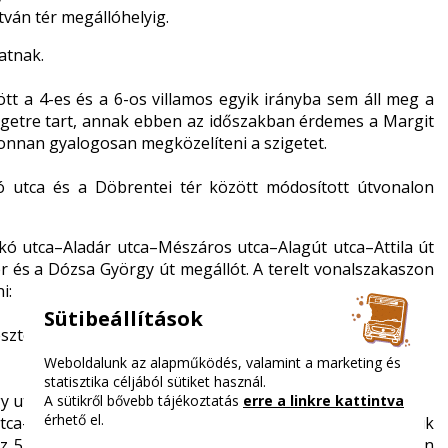
tván tér megállóhelyig.
atnak.
ött a 4-es és a 6-os villamos egyik irányba sem áll meg a
zigetre tart, annak ebben az időszakban érdemes a Margit
s onnan gyalogosan megközelíteni a szigetet.
 utca és a Döbrentei tér között módosított útvonalon
akó utca–Aladár utca–Mészáros utca–Alagút utca–Attila út
ér és a Dózsa György út megállót. A terelt vonalszakaszon
i:
Sütibeállítások
reszteződése után,
Weboldalunk az alapműködés, valamint a marketing és
statisztika céljából sütiket használ.
y utca kereszteződése előtt.
A sütikről bővebb tájékoztatás
erre a linkre kattintva
érhető el.
utca–Krisztina körút útvonalon haladnak, ezért nem érintik
az 5-ös buszra az 56A villamos Krisztina tér megállójában