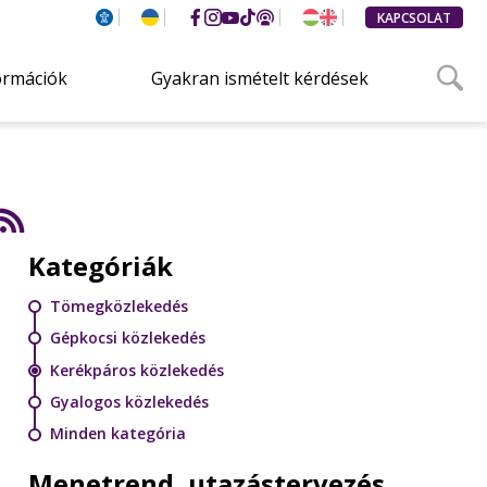
KAPCSOLAT
ormációk
Gyakran ismételt kérdések
Kategóriák
Tömegközlekedés
Gépkocsi közlekedés
Kerékpáros közlekedés
Gyalogos közlekedés
Minden kategória
Menetrend, utazástervezés