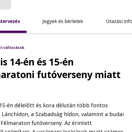
stervezés
Jegyek és bérletek
Utazási inf
tt változások
s 14-én és 15-én
maratoni futóverseny miatt
 15-én délelőtt és kora délután több fontos
a Lánchídon, a Szabadság hídon, valamint a budai
á Félmaraton futóverseny. Az érintett
l számítani. A vasárnapi lezárások miatt számos