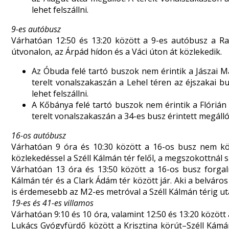
lehet felszállni.
9-es autóbusz
Várhatóan 12:50 és 13:20 között a 9-es autóbusz a Ra
útvonalon, az Árpád hídon és a Váci úton át közlekedik.
Az Óbuda felé tartó buszok nem érintik a Jászai Mar
terelt vonalszakaszán a Lehel téren az éjszakai b
lehet felszállni.
A Kőbánya felé tartó buszok nem érintik a Flórián 
terelt vonalszakaszán a 34-es busz érintett megállói
16-os autóbusz
Várhatóan 9 óra és 10:30 között a 16-os busz nem kö
közlekedéssel a Széll Kálmán tér felől, a megszokottnál
Várhatóan 13 óra és 13:50 között a 16-os busz forgalm
Kálmán tér és a Clark Ádám tér között jár. Aki a belvár
is érdemesebb az M2-es metróval a Széll Kálmán térig uta
19-es és 41-es villamos
Várhatóan 9:10 és 10 óra, valamint 12:50 és 13:20 között
Lukács Gyógyfürdő között a Krisztina körút–Széll Kámá