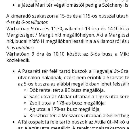
a Jászai Mari tér végállomástól pedig a Széchenyi Is
A kimaradó szakaszon a 15-ös és a 115-ös busszal utazh
4-es és 6-os villamos
Várhatóan 9 óra és 11:30, valamint 13 óra és 14:10 köz
Margitsziget / Margit híd megállóhelyen. Aki a Margits
híd, budai hídfő H megállóban leszállnia a villamosról é
5-ös autóbusz
Várhatóan 9 óra és 10:10 között az 5-ös busz a Mikó
közlekedik.
A Pasaréti tér felé tartó buszok a Hegyalja út–Cz
útvonalon haladnak, ezért nem érintik a Szarvas t
az 5-ös buszra az alábbi megállókban lehet felszálln
Döbrentei tér: a 8E busz megállója,
Sánc utca: az Aladár utcában a Tigris utca ke
Zsolt utca: a 178-as busz megállója,
Ág utca: a 178-as busz megállója,
Krisztina tér: a Mészáros utcában a Gellértheg
A Rákospalota felé tartó buszok az Attila út–Mikó 
az Alagút utca megállót. A terelt vonalszakaszon 