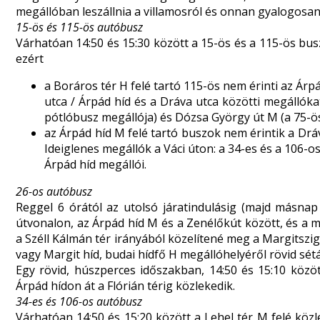
megállóban leszállnia a villamosról és onnan gyalogosan
15-ös és 115-ös autóbusz
Várhatóan 14:50 és 15:30 között a 15-ös és a 115-ös busz
ezért
a Boráros tér H felé tartó 115-ös nem érinti az Árp
utca / Árpád híd és a Dráva utca közötti megállóka
pótlóbusz megállója) és Dózsa György út M (a 75-ös 
az Árpád híd M felé tartó buszok nem érintik a Drá
Ideiglenes megállók a Váci úton: a 34-es és a 106-
Árpád híd megállói.
26-os autóbusz
Reggel 6 órától az utolsó járatindulásig (majd másnap 
útvonalon, az Árpád híd M és a Zenélőkút között, és a
a Széll Kálmán tér irányából közelítené meg a Margitszige
vagy Margit híd, budai hídfő H megállóhelyéről rövid sétáv
Egy rövid, húszperces időszakban, 14:50 és 15:10 közö
Árpád hídon át a Flórián térig közlekedik.
34-es és 106-os autóbusz
Várhatóan 14:50 és 15:20 között a Lehel tér M felé kö