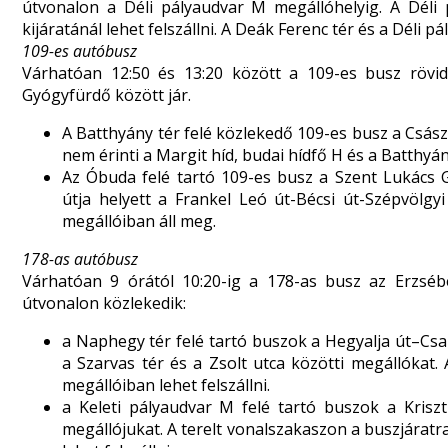
útvonalon a Déli pályaudvar M megállóhelyig. A Déli 
kijáratánál lehet felszállni. A Deák Ferenc tér és a Déli 
109-es autóbusz
Várhatóan 12:50 és 13:20 között a 109-es busz rövid
Gyógyfürdő között jár.
A Batthyány tér felé közlekedő 109-es busz a Csás
nem érinti a Margit híd, budai hídfő H és a Batthy
Az Óbuda felé tartó 109-es busz a Szent Lukács G
útja helyett a Frankel Leó út-Bécsi út-Szépvölgy
megállóiban áll meg.
178-as autóbusz
Várhatóan 9 órától 10:20-ig a 178-as busz az Erzséb
útvonalon közlekedik:
a Naphegy tér felé tartó buszok a Hegyalja út–Csa
a Szarvas tér és a Zsolt utca közötti megállókat.
megállóiban lehet felszállni.
a Keleti pályaudvar M felé tartó buszok a Kriszt
megállójukat. A terelt vonalszakaszon a buszjáratra