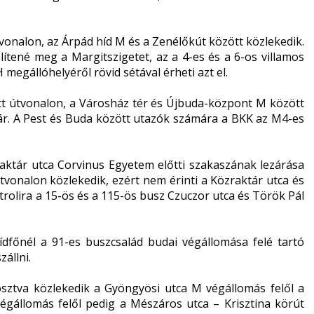
útvonalon, az Árpád híd M és a Zenélőkút között közlekedik.
lítené meg a Margitszigetet, az a 4-es és a 6-os villamos
 megállóhelyéről rövid sétával érheti azt el.
tett útvonalon, a Városház tér és Újbuda-központ M között
jár. A Pest és Buda között utazók számára a BKK az M4-es
raktár utca Corvinus Egyetem előtti szakaszának lezárása
útvonalon közlekedik, ezért nem érinti a Közraktár utca és
trolira a 15-ös és a 115-ös busz Czuczor utca és Török Pál
ídfőnél a 91-es buszcsalád budai végállomása felé tartó
zállni.
sztva közlekedik a Gyöngyösi utca M végállomás felől a
égállomás felől pedig a Mészáros utca – Krisztina körút