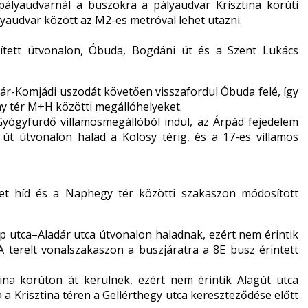
pályaudvarnál a buszokra a pályaudvar Krisztina körúti
pályaudvar között az M2-es metróval lehet utazni.
ített útvonalon, Óbuda, Bogdáni út és a Szent Lukács
zár-Komjádi uszodát követően visszafordul Óbuda felé, így
ány tér M+H közötti megállóhelyeket.
yógyfürdő villamosmegállóból indul, az Árpád fejedelem
i út útvonalon halad a Kolosy térig, és a 17-es villamos
et híd és a Naphegy tér közötti szakaszon módosított
p utca–Aladár utca útvonalon haladnak, ezért nem érintik
 A terelt vonalszakaszon a buszjáratra a 8E busz érintett
ina körúton át kerülnek, ezért nem érintik Alagút utca
 a Krisztina téren a Gellérthegy utca kereszteződése előtt