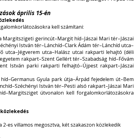
zások április 15-én
özlekedés
orgalomkorlátozásokra kell számítani:
a Margitszigeti gerincút–Margit híd–Jászai Mari tér–Jászai
–Széchényi István tér–Lánchíd–Clark Ádám tér–Lánchíd utca–
ő utca–Jégverem utca–Halász utcai rakparti lehajtó (déli
egyetem rakpart–Szent Gellért tér–Szabadság híd–Fővám
ent István parki rakparti felhajtó–Újpest rakpart–Jászai
it híd–Germanus Gyula park útja–Árpád fejedelem út–Bem
chíd–Széchényi István tér–Pesti alsó rakpart–Jászai Mari
t híd–Margitsziget útvonalon kell forgalomkorlátozásokra
 közlekedés
 a 2-es villamos megosztva, két szakaszon közlekedik
,