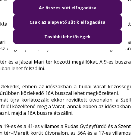
Az összes süti elfogadása
Csak az alapvető sütik elfogadása
ktár utca és a Nyugati pályaudvar M között módosított
További lehetőségek
i tér és a Kiscelli utca közötti megállókat. A 9-es buszra
usz megállójában, majd a 34-es busz érintett megállóiban
tér és a Jászai Mari tér közötti megállókat. A 9-es buszra
ban lehet felszállni.
zlekedik, ebben az időszakban a budai Várat közösségi
 sűrűbben közlekedő 16A busszal lehet megközelíteni.
át újra korlátozzák: ekkor rövidített útvonalon, a Széll
os felől közelítené meg a Várat, annak ebben az időszakban
zni, majd a 16A buszra átszállni.
 a 19-es és a 41-es villamos a Rudas Gyógyfürdő és a Szent
n tér–Margit körút útvonalon, az 56A és a 17-es villamos