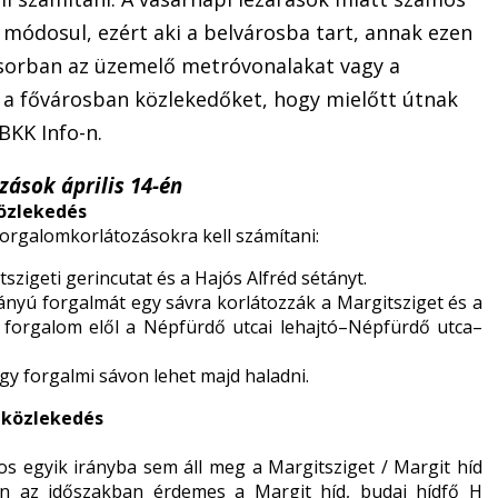
 módosul, ezért aki a belvárosba tart, annak ezen
ősorban az üzemelő metróvonalakat vagy a
i a fővárosban közlekedőket, hogy mielőtt útnak
BKK Info-n.
zások április 14-én
özlekedés
forgalomkorlátozásokra kell számítani:
tszigeti gerincutat és a Hajós Alfréd sétányt.
rányú forgalmát egy sávra korlátozzák a Margitsziget és a
a forgalom elől a Népfürdő utcai lehajtó–Népfürdő utca–
gy forgalmi sávon lehet majd haladni.
 közlekedés
mos egyik irányba sem áll meg a Margitsziget / Margit híd
en az időszakban érdemes a Margit híd, budai hídfő H