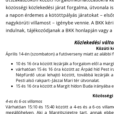
közösségi közlekedési járat forgalma, útvonala is
a napon érdemes a kötöttpályás járatokat – els
nagykörúti villamost – igénybe vennie. A BKK kér
indulnak, tájékozódjanak a BKK honlapján vagy a 
Közlekedési válto
Közúti k
Április 14-én (szombaton) a futóverseny miatt az alábbi 
10 és 16 óra között lezárják a forgalom elől a margi
várhatóan 15 és 16 óra között az Árpád híd Pest i
Népfürdő utcai lehajtó között, továbbá lezárják 
Pesti alsó rakpart–Jászai Mari tér útvonalat.
15 és 16 óra között a Margit hídon Buda irányába e
Közösségi
4-es és 6-os villamos
Várhatóan 15:10 és 15:40 között a 4-es és a 6-os villa
megállóhelyen. Aki a Margitszigetre tart, annak ebb