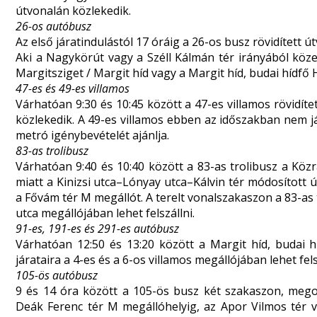
útvonalán közlekedik.
26-os autóbusz
Az első járatindulástól 17 óráig a 26-os busz rövidített 
Aki a Nagykörút vagy a Széll Kálmán tér irányából köze
Margitsziget / Margit híd vagy a Margit híd, budai hídfő H
47-es és 49-es villamos
Várhatóan 9:30 és 10:45 között a 47-es villamos rövidí
közlekedik. A 49-es villamos ebben az időszakban nem 
metró igénybevételét ajánlja.
83-as trolibusz
Várhatóan 9:40 és 10:40 között a 83-as trolibusz a Köz
miatt a Kinizsi utca–Lónyay utca–Kálvin tér módosított 
a Fővám tér M megállót. A terelt vonalszakaszon a 83-as 
utca megállójában lehet felszállni.
91-es, 191-es és 291-es autóbusz
Várhatóan 12:50 és 13:20 között a Margit híd, budai h
járataira a 4-es és a 6-os villamos megállójában lehet fels
105-ös autóbusz
9 és 14 óra között a 105-ös busz két szakaszon, mego
Deák Ferenc tér M megállóhelyig, az Apor Vilmos tér v