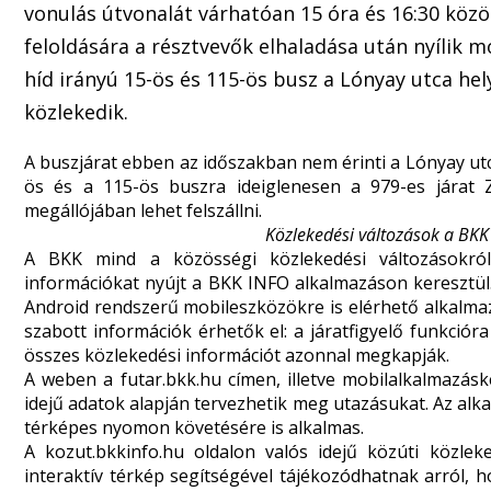
vonulás útvonalát várhatóan 15 óra és 16:30 közö
feloldására a résztvevők elhaladása után nyílik m
híd irányú 15-ös és 115-ös busz a Lónyay utca h
közlekedik.
A buszjárat ebben az időszakban nem érinti a Lónyay utc
ös és a 115-ös buszra ideiglenesen a 979-es járat Z
megállójában lehet felszállni.
Közlekedési változások a BKK
A BKK mind a közösségi közlekedési változásokról
információkat nyújt a BKK INFO alkalmazáson keresztül
Android rendszerű mobileszközökre is elérhető alkalma
szabott információk érhetők el: a járatfigyelő funkciór
összes közlekedési információt azonnal megkapják.
A weben a
futar.bkk.hu
címen, illetve mobilalkalmazásk
idejű adatok alapján tervezhetik meg utazásukat. Az alk
térképes nyomon követésére is alkalmas.
A
kozut.bkkinfo.hu
oldalon valós idejű közúti közlek
interaktív térkép segítségével tájékozódhatnak arról, 