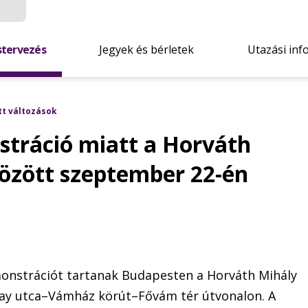
stervezés
Jegyek és bérletek
Utazási inf
tt változások
tráció miatt a Horváth
között szeptember 22-én
onstrációt tartanak Budapesten a Horváth Mihály
yay utca–Vámház körút–Fővám tér útvonalon. A