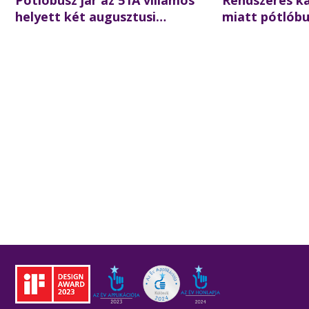
Pótlóbusz jár az 51A villamos
Rendszeres k
helyett két augusztusi
miatt pótlóbus
hétvégén
villamos hely
éjszaka