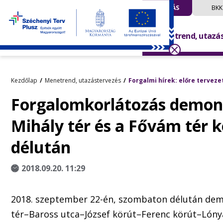
UTAZÁS
BKK
Menetrend, utazá
Kezdőlap
Menetrend, utazástervezés
Forgalmi hírek: előre terveze
Forgalomkorlátozás demons
Mihály tér és a Fővám tér 
délután
2018.09.20. 11:29
2018. szeptember 22-én, szombaton délután dem
tér–Baross utca–József körút–Ferenc körút–Lón