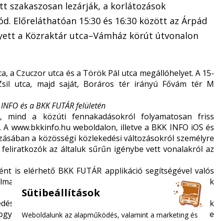
tt szakaszosan lezárják, a korlátozások
ód. Előreláthatóan 15:30 és 16:30 között az Árpád
elyett a Közraktár utca–Vámház körút útvonalon
a, a Czuczor utca és a Török Pál utca megállóhelyet. A 15-
sil utca, majd saját, Boráros tér irányú Fővám tér M
 INFO és a BKK FUTÁR felületén
, mind a közúti fennakadásokról folyamatosan friss
. A
www.bkkinfo.hu
weboldalon, illetve a BKK INFO iOS és
zásában a közösségi közlekedési változásokról személyre
a feliratkozók az általuk sűrűn igénybe vett vonalakról az
ént is elérhető BKK FUTÁR applikáció segítségével valós
almazás a közösségi közlekedési járatok valós helyzetének
Sütibeállítások
edési információk érhetők el: a fővárosban közlekedők
hogy hol milyen fennakadásokra kell számítaniuk; az előre
Weboldalunk az alapműködés, valamint a marketing és