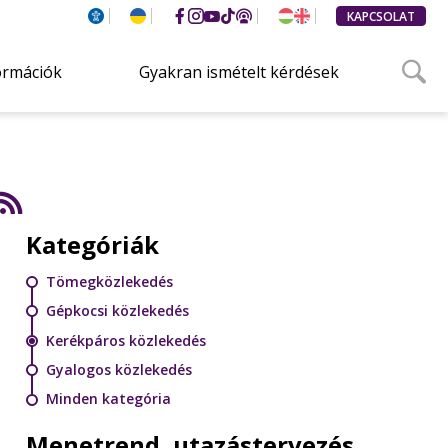
KAPCSOLAT
ormációk
Gyakran ismételt kérdések
Kategóriák
Tömegközlekedés
Gépkocsi közlekedés
Kerékpáros közlekedés
Gyalogos közlekedés
Minden kategória
Menetrend, utazástervezés