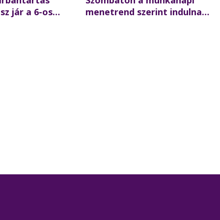
arbantartás
Szombaton a munkanapi
z jár a 6-os
menetrend szerint indulnak
ett csütörtök
a BKK-járatok