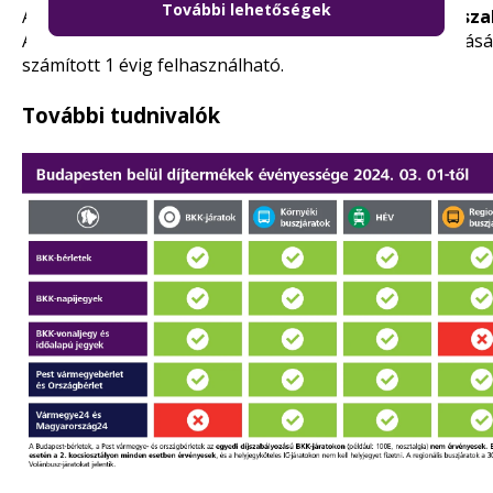
További lehetőségek
A fel nem használt jegyek visszaválthatók (
részletes sz
A mobil applikációkban vásárolt digitális vonaljegy a vásá
számított 1 évig felhasználható.
További tudnivalók