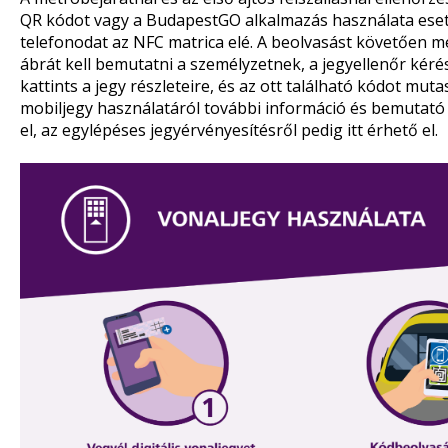
QR kódot vagy a BudapestGO alkalmazás használata eset
telefonodat az NFC matrica elé. A beolvasást követően m
ábrát kell bemutatni a személyzetnek, a jegyellenőr kéré
kattints a jegy részleteire, és az ott található kódot mutas
mobiljegy használatáról további információ és bemutató
el, az egylépéses jegyérvényesítésről pedig
itt
érhető el.