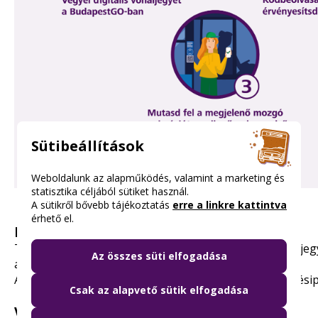
Sütibeállítások
Weboldalunk az alapműködés, valamint a marketing és
statisztika céljából sütiket használ.
A sütikről bővebb tájékoztatás
erre a linkre kattintva
érhető el.
Hol vásárolható meg?
Töltsd le ingyenesen a
BudapestGO
vagy egyéb
mobiljeg
Az összes süti elfogadása
applikációt és vásárold meg a mobiljegyedet online.
A vásárlási lehetőségeket megtalálod a
BKK értékesítési
Csak az alapvető sütik elfogadása
Visszaválthatóság