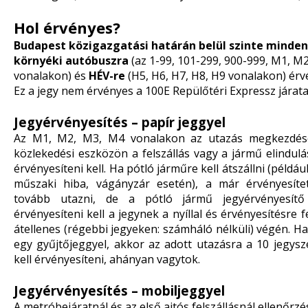
Hol érvényes?
Budapest közigazgatási határán belül szinte minden
környéki autóbuszra
(az 1-99, 101-299, 900-999, M1, M
vonalakon) és
HÉV-re
(H5, H6, H7, H8, H9 vonalakon) érv
Ez a jegy nem érvényes a 100E Repülőtéri Expressz járata
Jegyérvényesítés – papír jeggyel
Az M1, M2, M3, M4 vonalakon az utazás megkezdése 
közlekedési eszközön a felszállás vagy a jármű elindul
érvényesíteni kell. Ha pótló járműre kell átszállni (példáu
műszaki hiba, vágányzár esetén), a már érvényesítet
tovább utazni, de a pótló jármű jegyérvényesítő
érvényesíteni kell a jegynek a nyíllal és érvényesítésre 
átellenes (régebbi jegyeken: számháló nélküli) végén. H
egy gyűjtőjeggyel, akkor az adott utazásra a 10 jegysz
kell érvényesíteni, ahányan vagytok.
Jegyérvényesítés – mobiljeggyel
A metróbejáratnál és az első ajtós felszállásnál ellenőrz