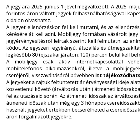
A jegy ára 2025. június 1-jével megváltozott. A 2025. máju
forintos áron váltott jegyek felhasználhatóságával kap
oldalon
olvashatsz.
A jegyet ellenőrzéskor fel kell mutatni, és az ellenőrzé
kérésére át kell adni. Mobiljegy formában vásárolt jegy
jegyérvényesítésről leírtak szerint kell felmutatni az ani
kódot. Az egyszeri, egyirányú, átszállás és útmegszakítá
legkésőbb 80 (éjszakai járaton: 120) percen belül kell befe
A mobiljegy csak aktív internetkapcsolattal veh
mobiltelefonos alkalmazásokról, illetve a mobiljegye
cseréjéről, visszaváltásáról bővebben
itt tájékozódhat
A jegyeket a rajtuk feltüntetett ár érvényességi ideje alat
közvetlenül követő (árváltozás utáni) átmeneti időszak
fel az utazásaid során. Az átmeneti időszak az árváltozást
átmeneti időszak után még egy 3 hónapos csereidőszakb
használt jegyeket értékben becserélheted a csereidősza
áron forgalmazott jegyekre.