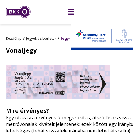
Kezdőlap
Jegyek és bérletek
Jegy- és bérletárak
Vonaljegy
Mire érvényes?
Egy utazásra érvényes útmegszakítás, átszállás és visszaú
metróvonalak kivételt jelentenek: ezek között egy irányba
lehetséges (tehát visszafele irányba nem lehet átszállni).