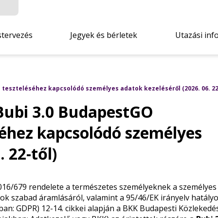
stervezés
Jegyek és bérletek
Utazási inf
 teszteléséhez kapcsolódó személyes adatok kezeléséről (2026. 06. 22
 Bubi 3.0 BudapestGO
éséhez kapcsolódó személyes
 22-től)
 2016/679 rendelete a természetes személyeknek a személyes
ok szabad áramlásáról, valamint a 95/46/EK irányelv hatályo
ban: GDPR) 12-14. cikkei alapján a BKK Budapesti Közlekedés