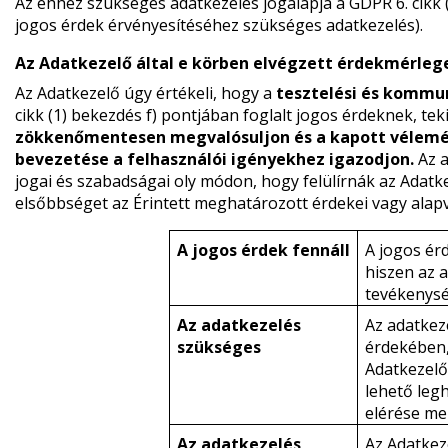
Az ehhez szükséges adatkezelés jogalapja a GDPR 6. cikk (
jogos érdek érvényesítéséhez szükséges adatkezelés).
Az Adatkezelő által e körben elvégzett érdekmérleg
Az Adatkezelő úgy értékeli, hogy a
tesztelési és kommun
cikk (1) bekezdés f) pontjában foglalt jogos érdeknek, te
zökkenőmentesen megvalósuljon és a kapott vélemény
bevezetése a felhasználói igényekhez igazodjon.
Az 
jogai és szabadságai oly módon, hogy felülírnák az Adat
elsőbbséget az Érintett meghatározott érdekei vagy alapv
A jogos érdek fennáll
A jogos érd
hiszen az 
tevékenysé
Az adatkezelés
Az adatkez
szükséges
érdekében,
Adatkezelő 
lehető leg
elérése me
Az adatkezelés
Az Adatkeze