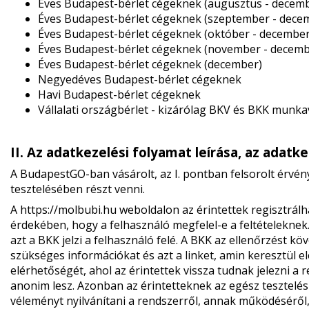
Éves Budapest-bérlet cégeknek (augusztus - decem
Éves Budapest-bérlet cégeknek (szeptember - dece
Éves Budapest-bérlet cégeknek (október - december
Éves Budapest-bérlet cégeknek (november - decemb
Éves Budapest-bérlet cégeknek (december)
Negyedéves Budapest-bérlet cégeknek
Havi Budapest-bérlet cégeknek
Vállalati országbérlet - kizárólag BKV és BKK munka
II. Az adatkezelési folyamat leírása, az adatk
A BudapestGO-ban vásárolt, az I. pontban felsorolt érvén
tesztelésében részt venni.
A
https://molbubi.hu
weboldalon az érintettek regisztrálh
érdekében, hogy a felhasználó megfelel-e a feltételeknek.
azt a BKK jelzi a felhasználó felé. A BKK az ellenőrzést k
szükséges információkat és azt a linket, amin keresztül elé
elérhetőségét, ahol az érintettek vissza tudnak jelezni a r
anonim lesz. Azonban az érintetteknek az egész tesztelési
véleményt nyilvánítani a rendszerről, annak működéséről,