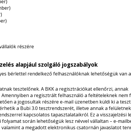
ber)
mber)
)
er)
vállalók részére
ezelés alapjául szolgáló jogszabályok
yes bérlettel rendelkező felhasználóknak lehetőségük van a
atnak tesztelőnek. A BKK a regisztrációkat ellenőrzi, annak
 Amennyiben a regisztrált felhasználó a feltételeknek nem f
övetően a jogosultak részére e-mail üzenetben küldi ki a tesz
rhetik a Bubi 3.0 tesztrendszerét, illetve annak a felületnek
endszerrel kapcsolatos tapasztalataikról. Ez a visszajelzési 
 folyamat során lehetőségük lesz névvel vállaltan – e-mailbe
 valamint a megadott elektronikus csatornán javaslatot ten