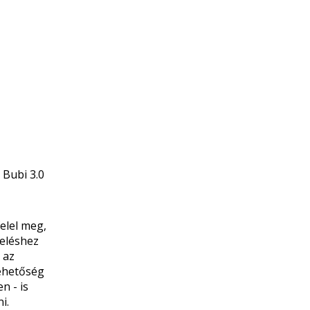
 Bubi 3.0
elel meg,
teléshez
 az
lehetőség
n - is
ni.