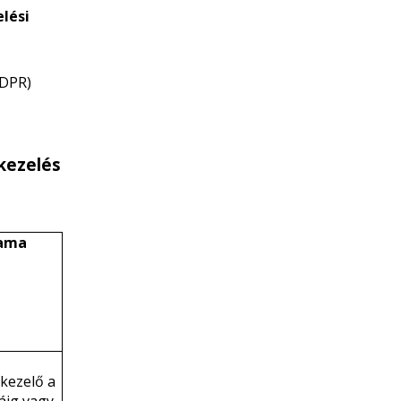
lési
GDPR)
tkezelés
tama
kezelő a