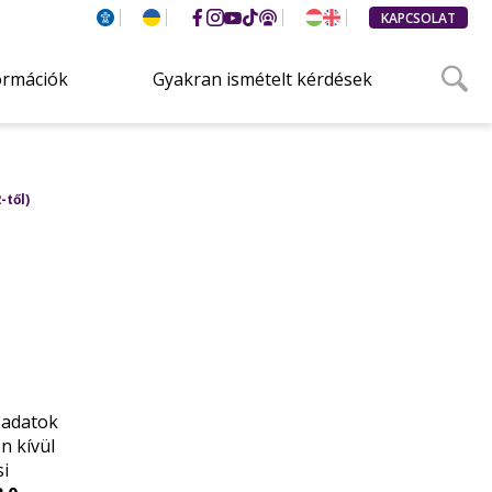
KAPCSOLAT
ormációk
Gyakran ismételt kérdések
-től)
 adatok
n kívül
i