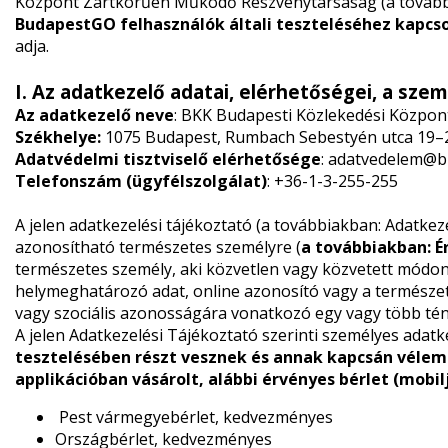
Központ Zártkörűen Működő Részvénytársaság (a tovább
BudapestGO felhasználók általi teszteléséhez
kapcso
adja.
I. Az adatkezelő adatai, elérhetőségei, a sze
Az adatkezelő neve
: BKK Budapesti Közlekedési Közpo
Székhelye:
1075 Budapest, Rumbach Sebestyén utca 19–
Adatvédelmi tisztviselő elérhetősége
:
adatvedelem@b
Telefonszám (ügyfélszolgálat)
: +36-1-3-255-255
A jelen adatkezelési tájékoztató (a továbbiakban: Adatke
azonosítható természetes személyre (
a továbbiakban: É
természetes személy, aki közvetlen vagy közvetett módon
helymeghatározó adat, online azonosító vagy a természetes 
vagy szociális azonosságára vonatkozó egy vagy több tén
A jelen Adatkezelési Tájékoztató szerinti személyes adatk
tesztelésében részt vesznek és annak kapcsán véle
applikációban vásárolt, alábbi érvényes bérlet (mobi
Pest vármegyebérlet, kedvezményes
Országbérlet, kedvezményes