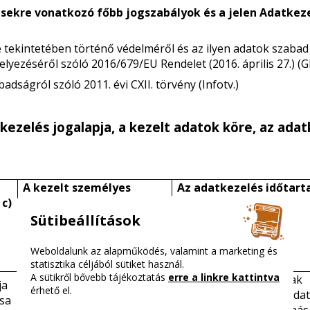
ésekre vonatkozó főbb jogszabályok és a jelen Adatkeze
tekintetében történő védelméről és az ilyen adatok szabad
elyezéséről szóló 2016/679/EU Rendelet (2016. április 27.) (
dságról szóló 2011. évi CXII. törvény (Infotv.)
kezelés jogalapja, a kezelt adatok köre, az ada
A kezelt személyes
Az adatkezelés időtar
 c)
adatok köre
Sütibeállítások
Weboldalunk az alapműködés, valamint a marketing és
statisztika céljából sütiket használ.
A sütikről bővebb tájékoztatás
erre a linkre kattintva
A tesztelésre jogosultak
ja
név,
érhető el.
személyes adatait az Adat
ása
e-mail cím,