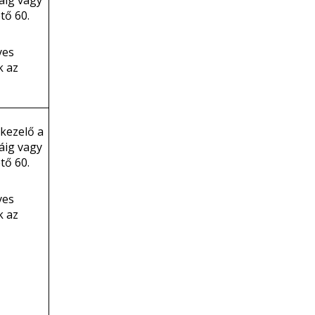
áig vagy
tő 60.
yes
k az
kezelő a
áig vagy
tő 60.
yes
k az