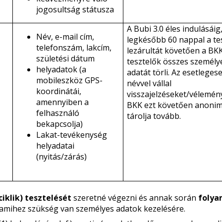
jogosultság státusza
A Bubi 3.0 éles indulásáig
Név, e-mail cím,
legkésőbb 60 nappal a te
telefonszám, lakcím,
lezárultát követően a BK
születési dátum
tesztelők összes személy
helyadatok (a
adatát törli. Az esetleges
mobileszköz GPS-
névvel vállal
koordinátái,
visszajelzéseket/vélemén
amennyiben a
BKK ezt követően anonim
felhasználó
tárolja tovább.
bekapcsolja)
Lakat-tevékenység
helyadatai
(nyitás/zárás)
ciklik) tesztelését
szeretné végezni és annak során
folya
 amihez szükség van személyes adatok kezelésére.