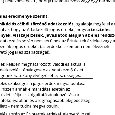
1) bekezdésének f.) pontja (az adatkezelő vagy egy harmadi
elés eredménye szerint:
ikációs célból történő adatkezelés
jogalapja megfelel a
kintve, hogy az Adatkezelő jogos érdeke, hogy
a tesztelés
ek, visszajelzések, javaslatok alapján az éles rendsz
adatkezelés során nem sérülnek az Érintettek érdekei vagy 
kezelők jogos érdekét (az érdekkel szemben nem élveznek
ető jogai és szabadságai).
ek kellően meghatározott, valódi és aktuális,
adatkezelés ténylegesen az Adatkezelő üzleti
gének hatékony elvégzéséhez szükséges.
elés szükséges a jogos érdek megvalósulása
 hiszen annak elmaradása esetén az
üzleti célja – szolgáltatásának nyújtása a
hatékonyabban és a legmagasabb elégedettség
llett - nem tudna megvalósulni.
lés során az Érintettek érdekei, alapvető jogai