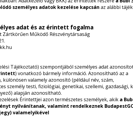
iakban: Adatkezelő vagy BKK)
az érintettek részére
a
Bubi 
lódó személyes adatok kezelése kapcsán
az alábbi tájé
mélyes adat és az érintett fogalma
nt Zártkörűen Működő Részvénytársaság
21.
kk.hu
zelési Tájékoztató) szempontjából személyes adat azonosíto
rintett
) vonatkozó bármely információ. Azonosítható az a
, különösen valamely azonosító (például név, szám,
személy testi, fiziológiai, genetikai, szellemi, gazdasági, k
yező) alapján azonosítható.
ezelések Érintettjei azon természetes személyek, akik
a Bubi
ményt nyilvánítanak, valamint rendelkeznek BudapestG
ljegy) valamelyikével