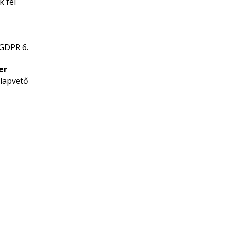
k fél
 GDPR 6.
er
alapvető