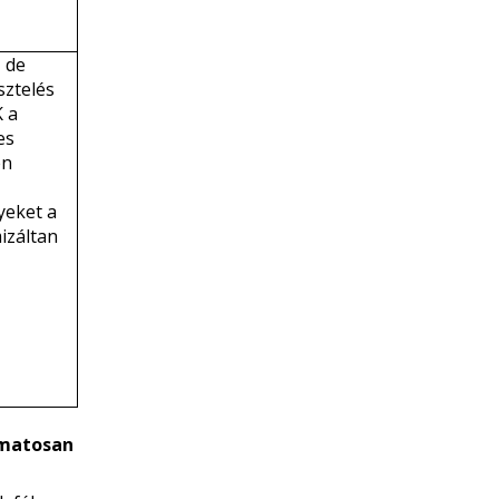
, de
sztelés
K a
es
en
yeket a
izáltan
matosan