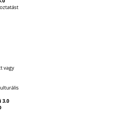
3.0
koztatást
tt vagy
ulturális
 3.0
O