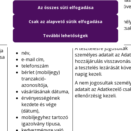
hozzájárulás visszavonás
telefonszám
a tesztelés lezárását köve
Az összes süti elfogadása
bérlet
napig kezeli.
(mobiljegy)tranzakció-
A nem jogosultak személ
Csak az alapvető sütik elfogadása
azonosítója
adatait az Adatkezelő csa
ellenőrzésig kezeli.
További lehetőségek
A tesztelésre jogosultak
ja
név,
személyes adatait az Adat
ása
e-mail cím,
hozzájárulás visszavonás
telefonszám
a tesztelés lezárását köve
bérlet (mobiljegy)
napig kezeli.
tranzakció-
A nem jogosultak személ
azonosítója,
adatait az Adatkezelő csa
vásárlásának dátuma,
ellenőrzésig kezeli.
érvényességének
kezdete és vége
(dátum),
mobiljegyhez tartozó
igazolvány típusa,
kedvezményre való