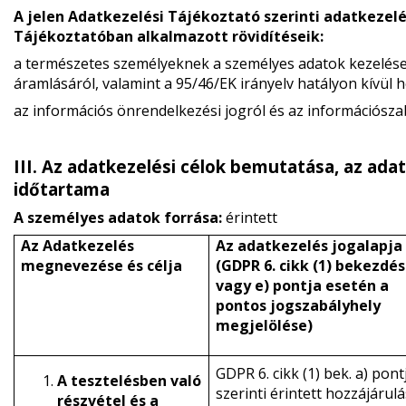
A jelen Adatkezelési Tájékoztató szerinti adatkezel
Tájékoztatóban alkalmazott rövidítéseik:
a természetes személyeknek a személyes adatok kezelése 
áramlásáról, valamint a 95/46/EK irányelv hatályon kívül h
az információs önrendelkezési jogról és az információszaba
III. Az adatkezelési célok bemutatása, az adat
időtartama
A személyes adatok forrása:
érintett
Az Adatkezelés
Az adatkezelés jogalapja
megnevezése és célja
(GDPR 6. cikk (1) bekezdés
vagy e) pontja esetén a
pontos jogszabályhely
megjelölése
)
GDPR 6. cikk (1) bek. a) pont
A tesztelésben való
szerinti érintett hozzájárul
részvétel és a