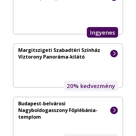
Ingyenes
Margitszigeti Szabadtéri Színház
Víztorony Panoráma-kilátó
20% kedvezmény
Budapest-belvárosi
Nagyboldogasszony Főplébánia-
templom