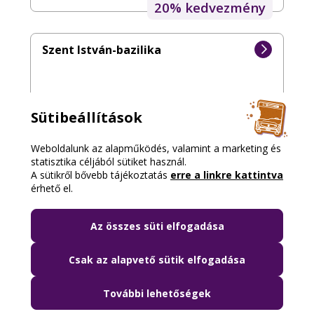
20% kedvezmény
Szent István-bazilika
Sütibeállítások
20% kedvezmény
Weboldalunk az alapműködés, valamint a marketing és
statisztika céljából sütiket használ.
Magyar Zene Háza
A sütikről bővebb tájékoztatás
erre a linkre kattintva
érhető el.
Az összes süti elfogadása
10% kedvezmény
Csak az alapvető sütik elfogadása
További lehetőségek
Kazinczy utcai Zsinagóga