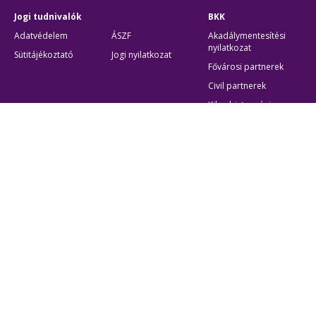
Jogi tudnivalók
BKK
Adatvédelem
ÁSZF
Akadálymentesítési
nyilatkozat
Sütitájékoztató
Jogi nyilatkozat
Fővárosi partnerek
Civil partnerek
Kiberbiztonsági
auditigazolás
Egyéb
Átláthatóság
Oldaltérkép
Akadálymentes beállítások
Sütibeállítások
BKK Budapesti Közlekedési Központ
Zártkörűen Működő Részvénytársaság
Cégjegyzékszám:
01-10-046840
Cím:
1075 Budapest, Rumbach Sebestyén utca 19-21
Telefon:
+36 1 3 255 255