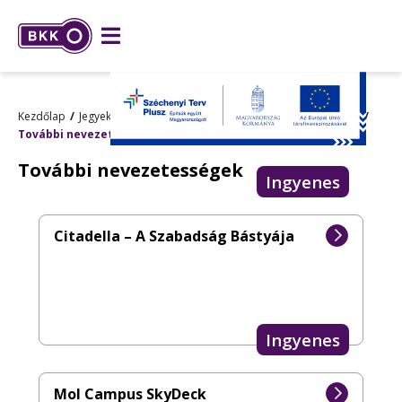
Kezdőlap
Jegyek és bérletek
Budapest Kártya
Elfogadóhelyek
További nevezetességek
További nevezetességek
Ingyenes
Citadella – A Szabadság Bástyája
Ingyenes
Mol Campus SkyDeck