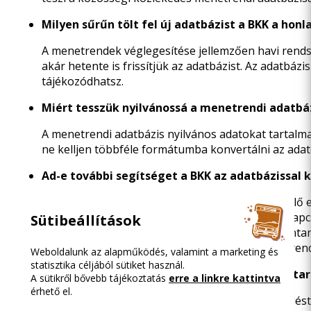
Milyen sűrűn tölt fel új adatbázist a BKK a honl
A menetrendek véglegesítése jellemzően havi rends
akár hetente is frissítjük az adatbázist. Az adatbáz
tájékozódhatsz.
Miért tesszük nyilvánossá a menetrendi adatb
A menetrendi adatbázis nyilvános adatokat tartalm
ne kelljen többféle formátumba konvertálni az adat
Ad-e további segítséget a BKK az adatbázissal 
Sajnos nem áll rendelkezésünkre ehhez megfelelő e
angol nyelvű dokumentációt
bocsátott ki ezzel kapc
Sütibeállítások
kérdésedre, ajánljuk a
Google fejlesztőknek fenntart
legnagyobb, a BKK-tól független magyar fórumren
Weboldalunk az alapműködés, valamint a marketing és
statisztika céljából sütiket használ.
Milyen átmeneti változásokat (tereléseket) ta
A sütikről bővebb tájékoztatás
erre a linkre kattintva
érhető el.
Igyekszünk nyilvánossá tenni minden olyan terelést 