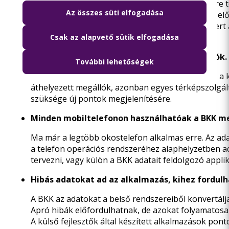
lehetséges, azaz a hosszabb távú és/vagy az előre
Az összes süti elfogadása
Nagyon rövid, váratlan, vagy csak egy-két napra elő
generálása, valamint amiatt nem publikálunk, mert
megjelenítésük.
Csak az alapvető sütik elfogadása
Késve jelennek meg a térképen az új megállók.
További lehetőségek
A BKK GTFS-állományában azonnal megjelennek a kö
áthelyezett megállók, azonban egyes térképszolgá
szüksége új pontok megjelenítésére.
Minden mobiltelefonon használhatóak a BKK me
Ma már a legtöbb okostelefon alkalmas erre. Az ad
a telefon operációs rendszeréhez alaphelyzetben ad
tervezni, vagy külön a BKK adatait feldolgozó appli
Hibás adatokat ad az alkalmazás, kihez fordul
A BKK az adatokat a belső rendszereiből konvertálja
Apró hibák előfordulhatnak, de azokat folyamatosan
A külső fejlesztők által készített alkalmazások p