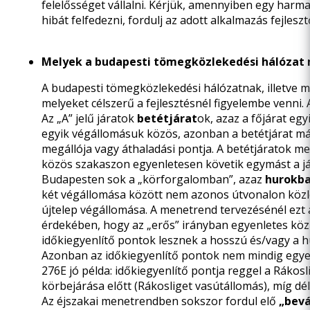
felelősséget vállalni. Kérjük, amennyiben egy harmad
hibát felfedezni, fordulj az adott alkalmazás fejleszt
Melyek a budapesti tömegközlekedési hálózat 
A budapesti tömegközlekedési hálózatnak, illetve 
melyeket célszerű a fejlesztésnél figyelembe venni
Az „A” jelű járatok
betétjárat
ok, azaz a főjárat eg
egyik végállomásuk közös, azonban a betétjárat má
megállója vagy áthaladási pontja. A betétjáratok me
közös szakaszon egyenletesen követik egymást a j
Budapesten sok a „körforgalomban”, azaz
hurokba
két végállomása között nem azonos útvonalon közl
újtelep végállomása. A menetrend tervezésénél ezt
érdekében, hogy az „erős” irányban egyenletes közl
időkiegyenlítő pontok lesznek a hosszú és/vagy a 
Azonban az időkiegyenlítő pontok nem mindig egyez
276E jó példa: időkiegyenlítő pontja reggel a Ráko
körbejárása előtt (Rákosliget vasútállomás), míg dé
Az éjszakai menetrendben sokszor fordul elő
„bevá