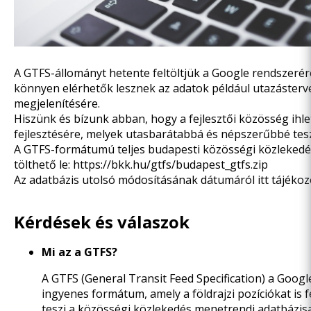
A GTFS-állományt hetente feltöltjük a Google rendszerér
könnyen elérhetők lesznek az adatok például utazásterv
megjelenítésére.
Hiszünk és bízunk abban, hogy a fejlesztői közösség ihle
fejlesztésére, melyek utasbarátabbá és népszerűbbé tesz
A GTFS-formátumú teljes budapesti közösségi közlekedés
tölthető le:
https://bkk.hu/gtfs/budapest_gtfs.zip
Az adatbázis utolsó módosításának dátumáról
itt
tájékoz
Kérdések és válaszok
Mi az a GTFS?
A GTFS (General Transit Feed Specification) a Google 
ingyenes formátum, amely a földrajzi pozíciókat is
teszi a közösségi közlekedés menetrendi adatbázisa