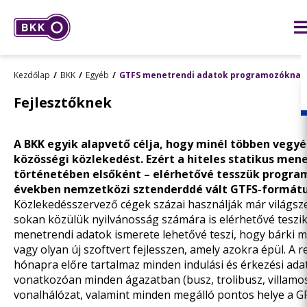
Kezdőlap
BKK
Egyéb
GTFS menetrendi adatok programozóknak
Fejlesztőknek
A BKK egyik alapvető célja, hogy minél többen vegy
közösségi közlekedést. Ezért a hiteles statikus men
történetében elsőként – elérhetővé tesszük program
években nemzetközi sztenderddé vált GTFS-formá
Közlekedésszervező cégek százai használják már világsze
sokan közülük nyilvánosság számára is elérhetővé teszik a
menetrendi adatok ismerete lehetővé teszi, hogy bárki m
vagy olyan új szoftvert fejlesszen, amely azokra épül. A 
hónapra előre tartalmaz minden indulási és érkezési adato
vonatkozóan minden ágazatban (busz, trolibusz, villamos,
vonalhálózat, valamint minden megálló pontos helye a G