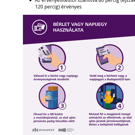
Az érvényesítéstől számítva 80 percig (éjsza
120 percig) érvényes