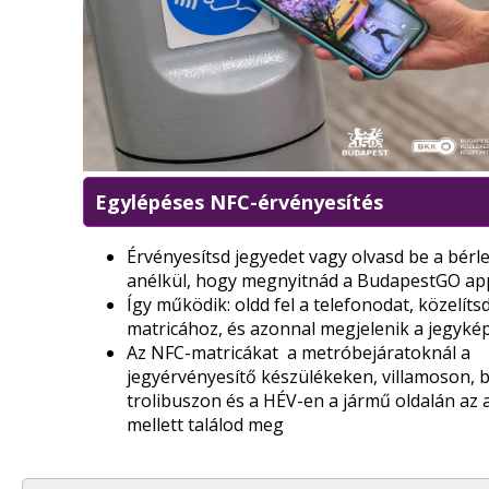
Egylépéses NFC-érvényesítés
Érvényesítsd jegyedet vagy olvasd be a bérl
anélkül, hogy megnyitnád a BudapestGO ap
Így működik: oldd fel a telefonodat, közelíts
matricához, és azonnal megjelenik a jegyké
Az NFC-matricákat a metróbejáratoknál a
jegyérvényesítő készülékeken, villamoson, 
trolibuszon és a HÉV-en a jármű oldalán az 
mellett találod meg