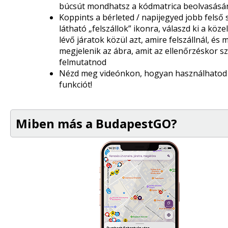
búcsút mondhatsz a kódmatrica beolvasásá
Koppints a bérleted / napijegyed jobb felső
látható „felszállok” ikonra, válaszd ki a köz
lévő járatok közül azt, amire felszállnál, és 
megjelenik az ábra, amit az ellenőrzéskor 
felmutatnod
Nézd meg videónkon, hogyan használhatod 
funkciót!
Miben más a BudapestGO?