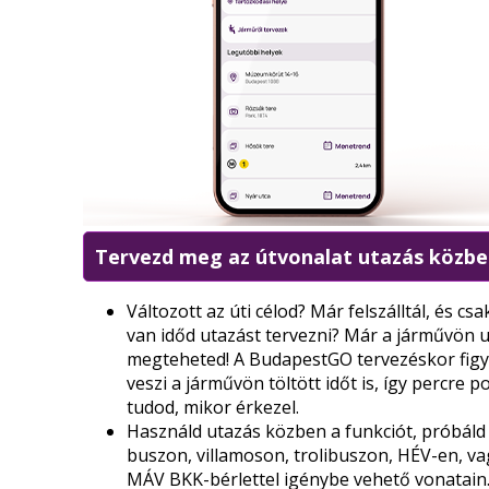
Tervezd meg az útvonalat utazás közbe
Változott az úti célod? Már felszálltál, és cs
van időd utazást tervezni? Már a járművön u
megteheted! A BudapestGO tervezéskor fig
veszi a járművön töltött időt is, így percre 
tudod, mikor érkezel.
Használd utazás közben a funkciót, próbáld 
buszon, villamoson, trolibuszon, HÉV-en, va
MÁV BKK-bérlettel igénybe vehető vonatain