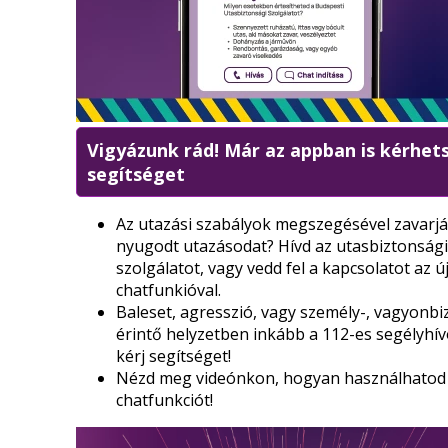
Vigyázunk rád! Már az appban is kérhet
segítséget
Az utazási szabályok megszegésével zavarjá
nyugodt utazásodat? Hívd az utasbiztonsági
szolgálatot, vagy vedd fel a kapcsolatot az ú
chatfunkióval.
Baleset, agresszió, vagy személy-, vagyonb
érintő helyzetben inkább a 112-es segélyh
kérj segítséget!
Nézd meg videónkon, hogyan használhatod
chatfunkciót!