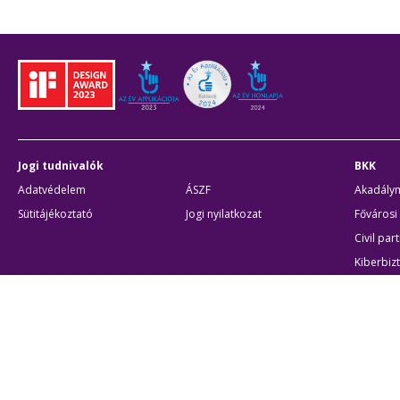
Jogi tudnivalók
BKK
Adatvédelem
ÁSZF
Akadálym
Sütitájékoztató
Jogi nyilatkozat
Fővárosi
Civil par
Kiberbiz
Egyéb
Átláthatóság
Oldalté
Akadálymentes beállítások
Sütibeá