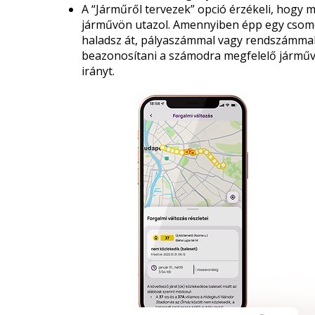
A “Járműről tervezek” opció érzékeli, hogy m
járművön utazol. Amennyiben épp egy cso
haladsz át, pályaszámmal vagy rendszámma
beazonosítani a számodra megfelelő járműv
irányt.