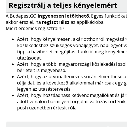
Regisztrálj a teljes kényelemért
A BudapestGO
ingyenesen letölthető
. Egyes funkcióka
akkor érsz el, ha
regisztrálsz
az applikációba.
Miért érdemes regisztrálni?
Azért, hogy kényelmesen, akár otthonról megvásár
közlekedéshez szükséges vonaljegyet, napijegyet va
tipp: a havibérlet-megújítási funkció még kényelme
utazásodat.
Azért, hogy a többi magyarországi közlekedési szolg
bérleteit is megvehesd.
Azért, hogy az útvonaltervezés során elmenthesd a 
céljaidat, és a következő alkalommal már csak eg
legyen az utazástervezés.
Azért, hogy hozzáadhass kedvenc megállókat és jár
adott vonalon bármilyen forgalmi változás történi
push üzenetben értesít róla.