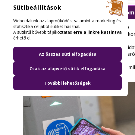
Sütibeállítások
Azonnal szólunk, ha változik a forgalom
Weboldalunk az alapműködés, valamint a marketing és
statisztika céljából sütiket használ.
A BudapestGO-ba integráltuk a BKK INFO
A sütikről bővebb tájékoztatás
erre a linkre kattintva
alkalmazást, hogy már az utazástervezéskor
érhető el.
az aktuális forgalmi változásokról
Könnyen elmentheted a kedvenc megállóida
járataidat, hogy minden lényeges változásró
Az összes süti elfogadása
értesíthessünk
Beállíthatod, melyik vonalról, megállóról, mi
Csak az alapvető sütik elfogadása
időszakban kérsz push értesítést
További lehetőségek