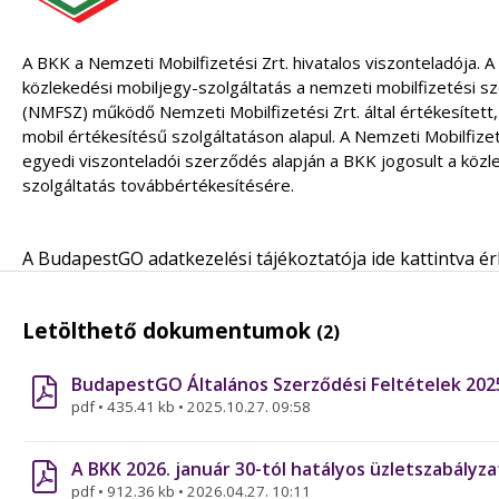
A BKK a Nemzeti Mobilfizetési Zrt. hivatalos viszonteladója. 
közlekedési mobiljegy-szolgáltatás a nemzeti mobilfizetési s
(NMFSZ) működő Nemzeti Mobilfizetési Zrt. által értékesített
mobil értékesítésű szolgáltatáson alapul. A Nemzeti Mobilfizet
egyedi viszonteladói szerződés alapján a BKK jogosult a közl
szolgáltatás továbbértékesítésére.
A BudapestGO adatkezelési tájékoztatója
ide kattintva
ér
Letölthető dokumentumok
(2)
BudapestGO Általános Szerződési Feltételek 2025
pdf
•
435.41 kb
•
2025.10.27. 09:58
A BKK 2026. január 30-tól hatályos üzletszabályza
pdf
•
912.36 kb
•
2026.04.27. 10:11