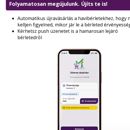
Folyamatosan megújulunk. Újíts te is!
Automatikus újravásárlás a havibérletekhez, hogy 
kelljen figyelned, mikor jár le a bérleted érvényessé
Kérhetsz push üzenetet is a hamarosan lejáró
bérletedről