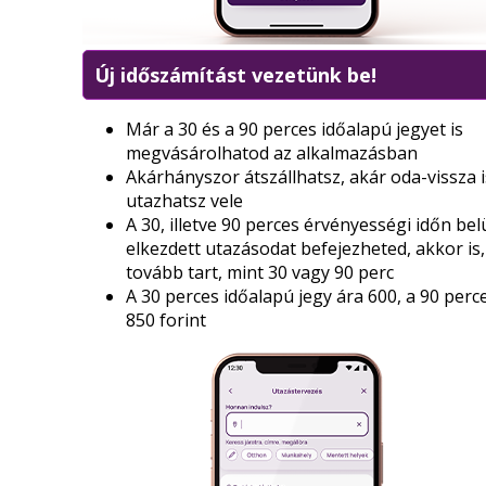
Új időszámítást vezetünk be!
Már a 30 és a 90 perces időalapú jegyet is
megvásárolhatod az alkalmazásban
Akárhányszor átszállhatsz, akár oda-vissza i
utazhatsz vele
A 30, illetve 90 perces érvényességi időn bel
elkezdett utazásodat befejezheted, akkor is,
tovább tart, mint 30 vagy 90 perc
A 30 perces időalapú jegy ára 600, a 90 perc
850 forint