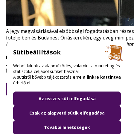
A jegy megvásárlásával elsőbbségi fogadtatásban részesü
foteljeiben és Budapest Óriáskerekén, egy üveg mini pez
A pontos nyitvatartásról és a beváltás feltételeiről a szolgálta
Sütibeállítások
Kedvezmény mértéke:
20% kedvezmény
🔗
www.oriaskerek.com
Weboldalunk az alapműködés, valamint a marketing és
🗺️ 1051 Budapest, Erzsébet tér
statisztika céljából sütiket használ.
A sütikről bővebb tájékoztatás
erre a linkre kattintva
érhető el.
KÉREM A BUDAPEST KÁRTYÁT
Az összes süti elfogadása
Csak az alapvető sütik elfogadása
További lehetőségek