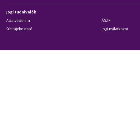
Jogi tudnivalók
Adatvédelem
ÁSZF
Sütitájékoztató
Jogi nyilatkozat
Átláthatóság
Akadálymentes beállítások
BKK Budapesti Közlekedési Központ
Zártkörűen Működő Részvénytársaság
Cégjegyzékszám:
01-10-046840
Cím:
1075 Budapest, Rumbach Sebestyén utca 19-21
Telefon:
+36 1 3 255 255
E-mail:
bkk@bkk.hu