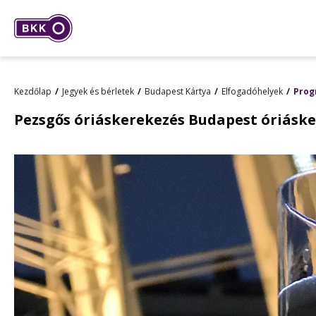
Kezdőlap
Jegyek és bérletek
Budapest Kártya
Elfogadóhelyek
Prog
Pezsgős óriáskerekezés Budapest óriásk