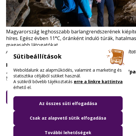
Magyarország leghosszabb barlangrendszerének kiépítet
híres. Egész évben 11°C, óránként induló túrák, hatalmas 
magasabb látogatókat.
A pontos nyitvatartásról és a beváltás feltételeiről a szolgálta
Sütibeállítások
Kedvezmény mértéke:
ingyenes
Weboldalunk az alapműködés, valamint a marketing és
🔗
www.dunaipoly.hu/hu/helyek/bemutatohelyek/pal
statisztika céljából sütiket használ.
🗺️ 1025 Budapest, Szépvölgyi út 162.
A sütikről bővebb tájékoztatás
erre a linkre kattintva
érhető el.
KÉREM A BUDAPEST KÁRTYÁT
Az összes süti elfogadása
Csak az alapvető sütik elfogadása
További lehetőségek