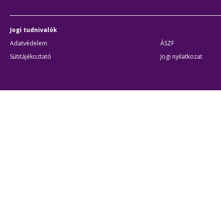
Jogi tudnivalók
Adatvédelem
ÁSZF
Sütitájékoztató
Jogi nyilatkozat
Átláthatóság
Akadálymentes beállítások
BKK Budapesti Közlekedési Központ
Zártkörűen Működő Részvénytársaság
Cégjegyzékszám:
01-10-046840
Cím:
1075 Budapest, Rumbach Sebestyén utca 19-21
Telefon:
+36 1 3 255 255