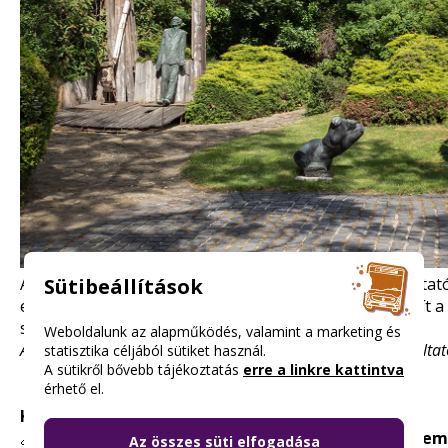
A Varga Imre Kossuth‑díjas szobrász életművét bemutató
Sütibeállítások
és maketteket mutat be. A kiállítás lehetőséget biztosít
stílusainak részletes megismerésére.
Weboldalunk az alapműködés, valamint a marketing és
A pontos nyitvatartásról és a beváltás feltételeiről a szolgálta
statisztika céljából sütiket használ.
A sütikről bővebb tájékoztatás
erre a linkre kattintva
érhető el.
Kedvezmény mértéke:
ingyenes
🔗
https://budapestgaleria.hu/_/varga-imre-gyujte
Az összes süti elfogadása