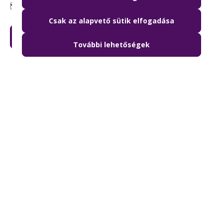
🗺️ 1033 Budapest, Laktanya utca 7.
Csak az alapvető sütik elfogadása
KÉREM A BUDAPEST KÁRTYÁT
További lehetőségek