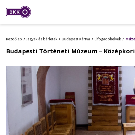
Kezdőlap
Jegyek és bérletek
Budapest Kártya
Elfogadóhelyek
Múz
Budapesti Történeti Múzeum ‒ Középkori