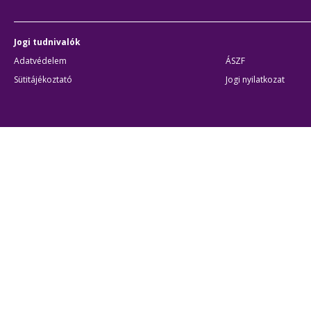
Jogi tudnivalók
Adatvédelem
ÁSZF
Sütitájékoztató
Jogi nyilatkozat
Átláthatóság
Akadálymentes beállítások
BKK Budapesti Közlekedési Központ
Zártkörűen Működő Részvénytársaság
Cégjegyzékszám:
01-10-046840
Cím:
1075 Budapest, Rumbach Sebestyén utca 19-21
Telefon:
+36 1 3 255 255