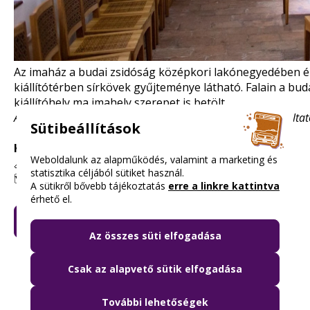
Az imaház a budai zsidóság középkori lakónegyedében ép
kiállítótérben sírkövek gyűjteménye látható. Falain a bu
kiállítóhely ma imahely szerepet is betölt.
A pontos nyitvatartásról és a beváltás feltételeiről a szolgálta
Sütibeállítások
Kedvezmény mértéke:
ingyenes
Weboldalunk az alapműködés, valamint a marketing és
🔗
www.varmuzeum.hu/kozepkori-zsido-imahaz
statisztika céljából sütiket használ.
🗺️ 1014 Budapest, Táncsics Mihály utca 26.
A sütikről bővebb tájékoztatás
erre a linkre kattintva
érhető el.
KÉREM A BUDAPEST KÁRTYÁT
Az összes süti elfogadása
Csak az alapvető sütik elfogadása
További lehetőségek