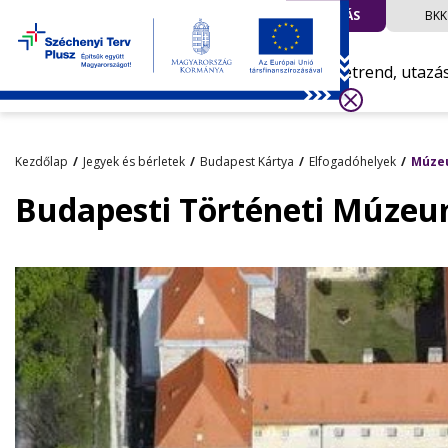
UTAZÁS
BKK
Menetrend, utazá
Kezdőlap
Jegyek és bérletek
Budapest Kártya
Elfogadóhelyek
Múze
Budapesti Történeti Múzeu