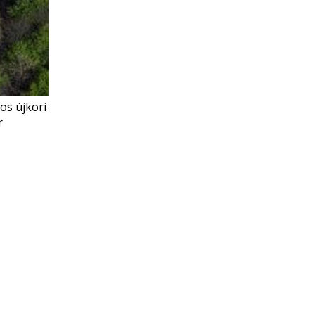
os újkori
r