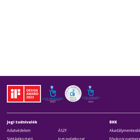
Jogi tudnivalók
BKK
Adatvédelem
ÁSZF
Akadálymentesíté
Sütitájékoztató
Jogi nyilatkozat
Fővárosi partner