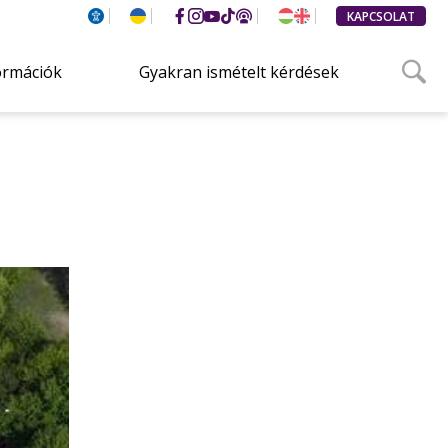
KAPCSOLAT
ormációk
Gyakran ismételt kérdések