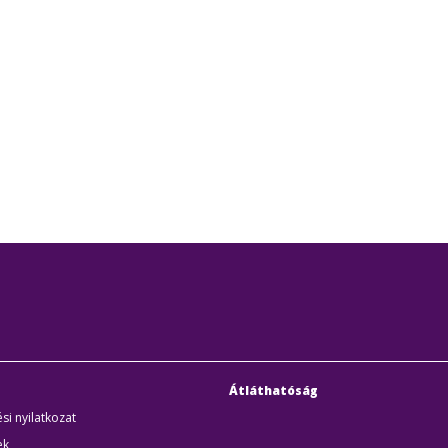
Átláthatóság
si nyilatkozat
ek