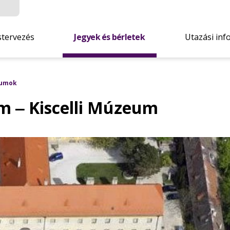
stervezés
Jegyek és bérletek
Utazási inf
umok
m ‒ Kiscelli Múzeum