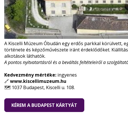
A Kiscelli Múzeum Óbudán egy erdős parkkal körülvett, e
története és képzőművészete iránt érdeklődőket. Kiállítá
alkotások láthatók.
A pontos nyitvatartásról és a beváltás feltételeiről a szolgálta
Kedvezmény mértéke:
ingyenes
🔗
www.kiscellimuzeum.hu
🗺️ 1037 Budapest, Kiscelli u. 108.
KÉREM A BUDAPEST KÁRTYÁT