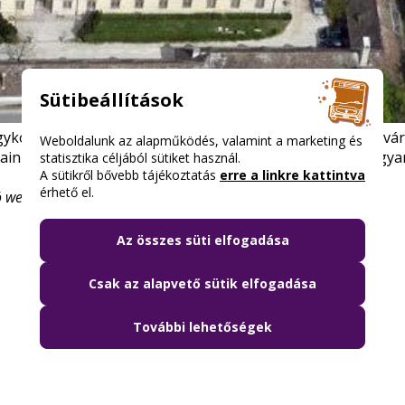
Sütibeállítások
gykori barokk kolostor és templom épületében várja a fővár
Weboldalunk az alapműködés, valamint a marketing és
sain iparművészeti tárgyak, illetve modern és kortárs magya
statisztika céljából sütiket használ.
A sütikről bővebb tájékoztatás
erre a linkre kattintva
érhető el.
tó weboldalán találsz friss információkat.
Az összes süti elfogadása
Csak az alapvető sütik elfogadása
További lehetőségek