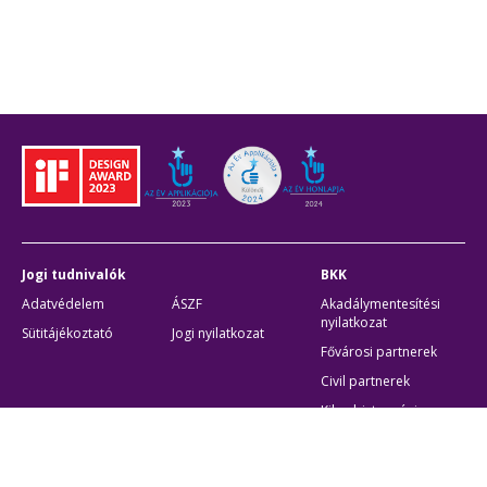
Jogi tudnivalók
BKK
Adatvédelem
ÁSZF
Akadálymentesítési
nyilatkozat
Sütitájékoztató
Jogi nyilatkozat
Fővárosi partnerek
Civil partnerek
Kiberbiztonsági
auditigazolás
Egyéb