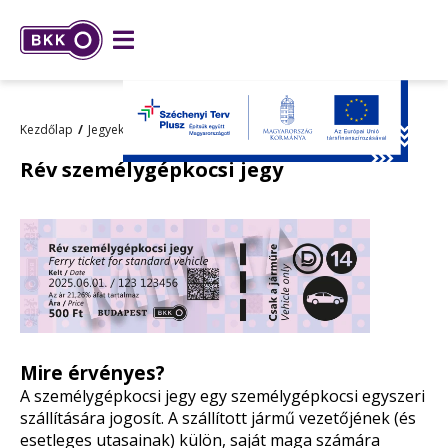
Kezdőlap
Jegyek és bérletek
Jegy- és bérletárak
Rév személygépkocsi jegy
Mire érvényes?
A személygépkocsi jegy egy személygépkocsi egyszeri
szállítására jogosít. A szállított jármű vezetőjének (és
esetleges utasainak) külön, saját maga számára