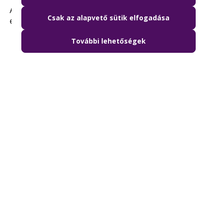
A jegyet ellenőrzéskor fel kell mutatni, és az
Csak az alapvető sütik elfogadása
ellenőrzést végző személy kérésére át kell adni.
További lehetőségek