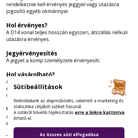
rendelkeznie kell érvényes jeggyel vagy utazásra
jogosító egyéb okmánnyal.
Hol érvényes?
A D14 vonal teljes hosszán egyszeri, átszállás nélküli
utazásra érvényes.
Jegyérvényesítés
A jegyet a komp személyzete érvényesíti.
Hol vásárolható?
A vásárlási lehetőségeket megtalálod a
BKK
Sütibeállítások
értesítésipont-keresőben
. Ezeken kívül a komp
személyzete is árusítja.
Weboldalunk az alapműködés, valamint a marketing és
statisztika céljából sütiket használ.
Visszaválthatóság
A sütikről bővebb tájékoztatás
erre a linkre kattintva
A fel nem használt jegyek visszaválthatók (
részletes
érhető el.
szabályozás
).
Az összes süti elfogadása
További tudnivalók