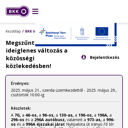
Kezdőlap
BKK Info
Megszűnt egy
ideiglenes változás a
Kattintson
közösségi
Bejelentkezés
ide
a
közlekedésben!
bejelentkezés
panel
megnyitásához.
Érvényes:
2025. május 21., szerda üzemkezdettől - 2025. május 29.,
csütörtök 10:00-ig
Részletek:
A
7G
,
a
46-os
,
a
96-os
,
a
130-as
,
a
196-os
,
a
196A
,
a
296-os
és a
296A autóbusz
,
valamint a
973-as
,
a
996-
os
és a
996A éjszakai járat
Nyírpalota út irányú
Fő tér