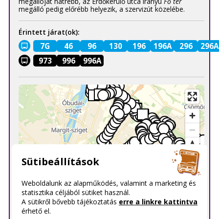
megállóját hátrébb, az Erdőkerülő utca irányú
Fő tér
megálló pedig előrébb helyezik, a szervizút közelébe.
Érintett járat(ok):
7G
46
96
130
196
196A
296
296A
973
996
996A
Sütibeállítások
Weboldalunk az alapműködés, valamint a marketing és
statisztika céljából sütiket használ.
A sütikről bővebb tájékoztatás
erre a linkre kattintva
érhető el.