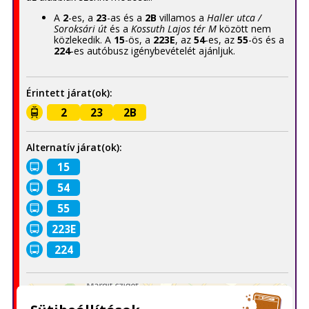
A
2
-es, a
23
-as és a
2B
villamos a
Haller utca /
Soroksári út
és a
Kossuth Lajos tér M
között nem
közlekedik. A
15
-ös, a
223E
, az
54
-es, az
55
-ös és a
224
-es autóbusz igénybevételét ajánljuk.
Érintett járat(ok):
2
23
2B
Alternatív járat(ok):
15
54
55
223E
224