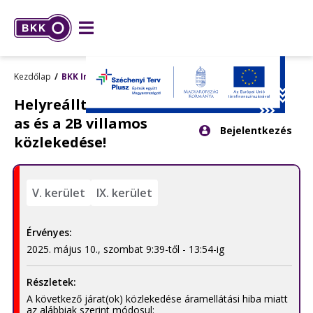
Kezdőlap
BKK Info
Helyreállt a 2-es, a 23-
Kattintson
as és a 2B villamos
Bejelentkezés
ide
közlekedése!
a
bejelentkezés
panel
megnyitásához.
V. kerület
IX. kerület
Érvényes:
2025. május 10., szombat 9:39-től - 13:54-ig
Részletek:
A következő járat(ok) közlekedése áramellátási hiba miatt
az alábbiak szerint módosul: