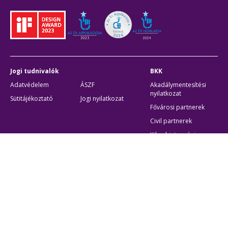
Jogi tudnivalók
BKK
Adatvédelem
ÁSZF
Akadálymentesítési
nyilatkozat
Sütitájékoztató
Jogi nyilatkozat
Fővárosi partnerek
Civil partnerek
Kiberbiztonsági
auditigazolás
Egyéb
Átláthatóság
Oldaltérkép
Akadálymentes beállítások
Sütibeállítások