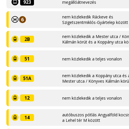
923
megállóátnevezés
nem közlekedik Ráckeve és
6
Szigetszentmiklós-Gyártelep között
nem közlekedik a Mester utca / Kö
2B
Kálmán körút és a Koppány utca kö
51
nem közlekedik a teljes vonalon
nem közlekedik a Koppány utca és 
51A
Mester utca / Könyves Kálmán körú
12
nem közlekedik a teljes vonalon
autóbuszos pótlás Angyalföld kocsi
14
a Lehel tér M között