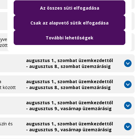
augusztus 8., szombat üzemkezdettől
Az összes süti elfogadása
július 18., szombat üzemkezdettől -
Csak az alapvető sütik elfogadása
augusztus 10., hétfő üzemzárásig
További lehetőségek
nyves
augusztus 1., szombat üzemkezdettől
zött
- augusztus 8., szombat üzemzárásig
augusztus 1., szombat üzemkezdettől
- augusztus 8., szombat üzemzárásig
a
augusztus 1., szombat üzemkezdettől
t között
- augusztus 8., szombat üzemzárásig
augusztus 1., szombat üzemkezdettől
- augusztus 9., vasárnap üzemzárásig
szín és
augusztus 1., szombat üzemkezdettől
- augusztus 9., vasárnap üzemzárásig