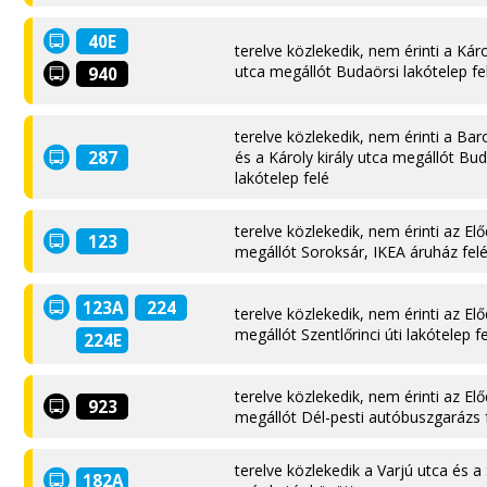
40E
terelve közlekedik, nem érinti a Káro
utca megállót Budaörsi lakótelep fe
940
terelve közlekedik, nem érinti a Bar
287
és a Károly király utca megállót Bud
lakótelep felé
terelve közlekedik, nem érinti az El
123
megállót Soroksár, IKEA áruház fel
123A
224
terelve közlekedik, nem érinti az El
megállót Szentlőrinci úti lakótelep f
224E
terelve közlekedik, nem érinti az El
923
megállót Dél-pesti autóbuszgarázs 
terelve közlekedik a Varjú utca és a
182A