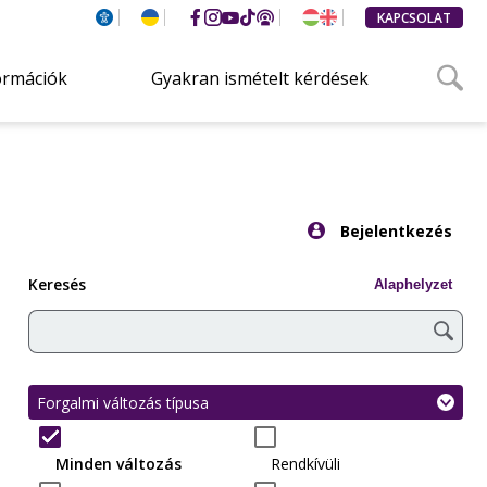
KAPCSOLAT
ormációk
Gyakran ismételt kérdések
Kattintson
Bejelentkezés
ide
a
bejelentkezés
Keresés
Alaphelyzet
panel
megnyitásához.
Forgalmi változás típusa
Minden változás
Rendkívüli