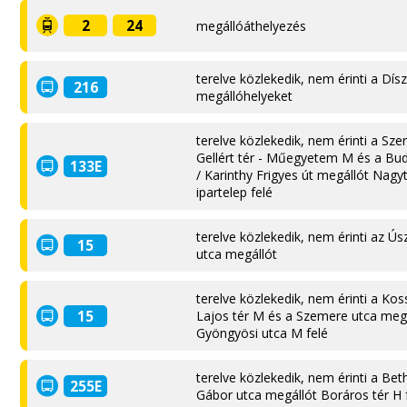
2
24
megállóáthelyezés
terelve közlekedik, nem érinti a Dísz
216
megállóhelyeket
terelve közlekedik, nem érinti a Sze
Gellért tér - Műegyetem M és a Bud
133E
/ Karinthy Frigyes út megállót Nagy
ipartelep felé
terelve közlekedik, nem érinti az Ú
15
utca megállót
terelve közlekedik, nem érinti a Kos
15
Lajos tér M és a Szemere utca meg
Gyöngyösi utca M felé
terelve közlekedik, nem érinti a Bet
255E
Gábor utca megállót Boráros tér H 