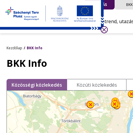
UTAZÁS
BKK
Menetrend, utazá
Kezdőlap
BKK Info
BKK Info
Közösségi közlekedés
Közúti közlekedés