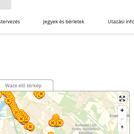
stervezés
Jegyek és bérletek
Utazási inf
Waze élő térkép