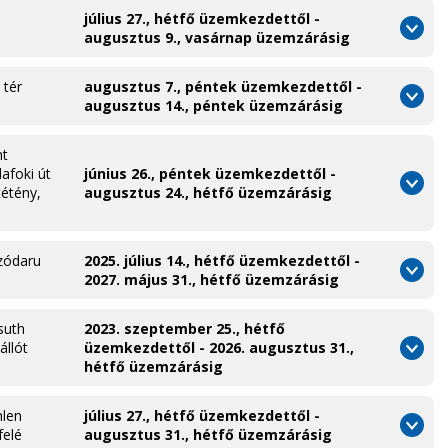
július 27., hétfő üzemkezdettől -
augusztus 9., vasárnap üzemzárásig
 tér
augusztus 7., péntek üzemkezdettől -
augusztus 14., péntek üzemzárásig
nt
afoki út
június 26., péntek üzemkezdettől -
tétény,
augusztus 24., hétfő üzemzárásig
szódaru
2025. július 14., hétfő üzemkezdettől -
2027. május 31., hétfő üzemzárásig
suth
2023. szeptember 25., hétfő
állót
üzemkezdettől - 2026. augusztus 31.,
hétfő üzemzárásig
hlen
július 27., hétfő üzemkezdettől -
felé
augusztus 31., hétfő üzemzárásig