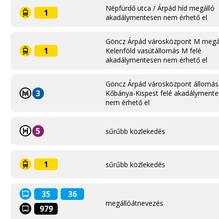
Népfürdő utca / Árpád híd megálló
1
akadálymentesen nem érhető el
Göncz Árpád városközpont M megá
1
Kelenföld vasútállomás M felé
akadálymentesen nem érhető el
Göncz Árpád városközpont állomás
3
Kőbánya-Kispest felé akadályment
nem érhető el
5
sűrűbb közlekedés
1
sűrűbb közlekedés
35
36
megállóátnevezés
979