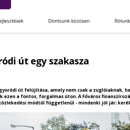
ejlesztések
Döntsünk közösen
Rólunk
ódi út egy szakasza
ogyoródi út felújítása, amely nem csak a zuglóiaknak, 
k ezen a fontos, forgalmas úton. A Főváros finanszíroz
 közlekedési módtól függetlenül - mindenki jól jár: keré