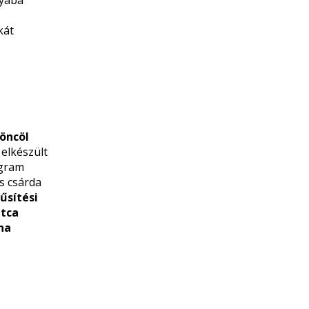
nyába
kát
öncöl
 elkészült
ogram
s csárda
űsítési
utca
óna