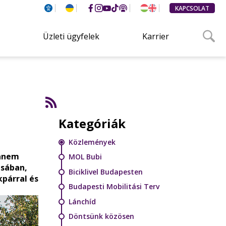
KAPCSOLAT
Üzleti ügyfelek
Karrier
Kategóriák
Közlemények
hanem
MOL Bubi
ásában,
Biciklivel Budapesten
kpárral és
Budapesti Mobilitási Terv
Lánchíd
Döntsünk közösen