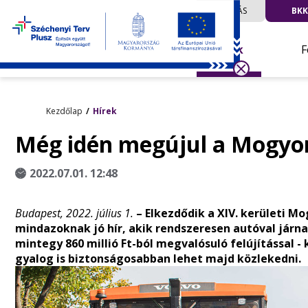
UTAZÁS
BKK
Hírek
F
Kezdőlap
Hírek
Még idén megújul a Mogyor
2022.07.01. 12:48
Budapest, 2022. július 1.
– Elkezdődik a XIV. kerületi M
mindazoknak jó hír, akik rendszeresen autóval járna
mintegy 860 millió Ft-ból megvalósuló felújítással -
gyalog is biztonságosabban lehet majd közlekedni.