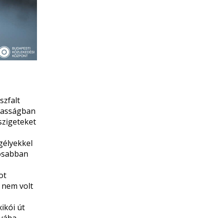
szfalt
agasságban
szigeteket
egélyekkel
gosabban
ot
a nem volt
ikói út