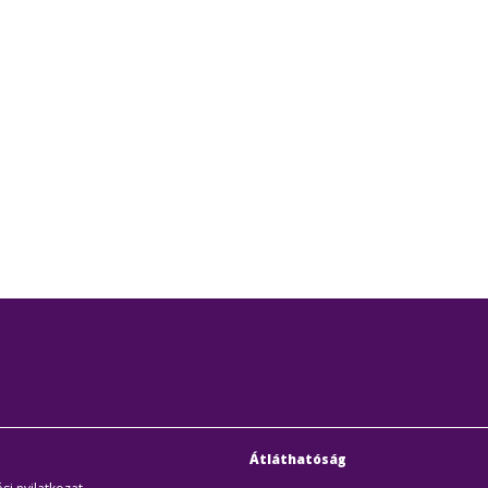
partnereivel a BKK
Átláthatóság