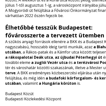
között. A Mexikói út és a Róna utca között pedig ütemez
július 1-től augusztus 1-ig, a városközpont irányába júliu
A Mogyoródi út felújítása a Fővárosi Önkormányzat finan
várhatóan 2022 őszén fejezik be.
Élhetőbbé tesszük Budapestet:
fővárosszerte a tervezett ütemben 
A szűkös anyagi források ellenére a BKK és a Budapest Kö
nagyszabású, hosszabb ideig tartó munkák, azaz
a Blah
utcában
, a Rákos-patak és a Kámfor utca között teljese
a rákospalotai Deák utca
,
az újbudai Péterhegyi út
é
további eleme
a zuglói Vezér utca
és
a terézvárosi P
tér és városhatár közötti szakaszának, illetve a Mester 
terve
. A BKK eredményes közbeszerzési eljárása után n
felújítása, és még idén
a budafoki körforgalom- és ke
utcában
, valamint
a Hungária körúton
is.
Budapest Közút
Budapesti Közlekedési Központ