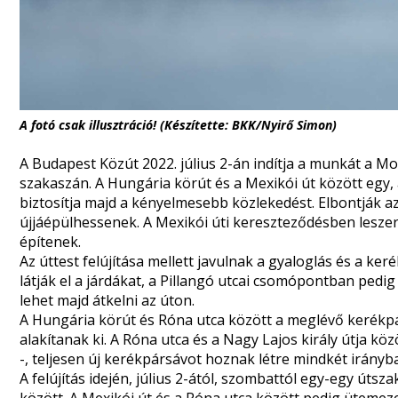
A fotó csak illusztráció! (Készítette: BKK/Nyirő Simon)
A Budapest Közút 2022. július 2-án indítja a munkát a Mo
szakaszán. A Hungária körút és a Mexikói út között egy, a
biztosítja majd a kényelmesebb közlekedést. Elbontják a
újjáépülhessenek. A Mexikói úti kereszteződésben leszer
építenek.
Az úttest felújítása mellett javulnak a gyaloglás és a keré
látják el a járdákat, a Pillangó utcai csomópontban ped
lehet majd átkelni az úton.
A Hungária körút és Róna utca között a meglévő kerékpá
alakítanak ki. A Róna utca és a Nagy Lajos király útja k
-, teljesen új kerékpársávot hoznak létre mindkét irányb
A felújítás idején, július 2-ától, szombattól egy-egy úts