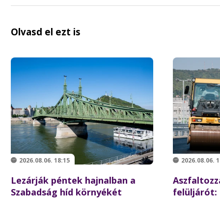
Olvasd el ezt is
2026.08.06. 18:15
2026.08.06. 1
Lezárják péntek hajnalban a
Aszfaltozz
Szabadság híd környékét
felüljárót:
iskolakezd
forgalom a