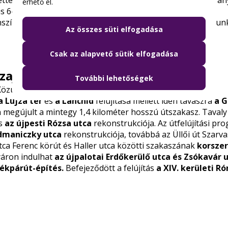
etten lesznek korlátozva a forgalmi sávok: a városhatár irá
érhető el.
s 6-tól augusztus 7-ig.
szírozásában valósul meg, mintegy 860 millió Ft-ból. A mun
Az összes süti elfogadása
Csak az alapvető sütik elfogadása
zajlanak a felújítások
További lehetőségek
zút elkötelezett a fejlesztések megvalósítása mellett. A
a Lujza tér
és
a Lánchíd
felújítása mellett idén tavaszra
a G
n megújult a mintegy 1,4 kilométer hosszú útszakasz. Tavaly
s
az újpesti Rózsa utca
rekonstrukciója. Az útfelújítási pr
odmaniczky utca
rekonstrukciója, továbbá az Üllői út Szarva
utca Ferenc körút és Haller utca közötti szakaszának
korszer
yáron indulhat
az újpalotai Erdőkerülő utca és Zsókavár 
rékpárút-építés
.
Befejeződött a felújítás
a XIV. kerületi R