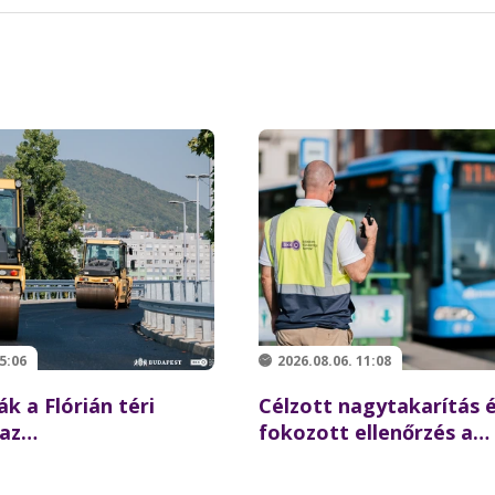
5:06
2026.08.06. 11:08
ák a Flórián téri
Célzott nagytakarítás 
 az
fokozott ellenőrzés a
ésre újraindulhat a
Batthyány téren –
z északi hídon
összehangolt akciót ta