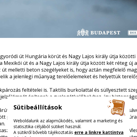
gyoródi út Hungária körút és Nagy Lajos király útja közötti
 Mexikói út és a Nagy Lajos király útja között két réteg új a
z út melletti beton szegélyeket is, hogy aztán megfelelő m
elik a jelenlegi műanyag terelőelemeket és helyettük terelő
kpározás feltételei is. Taktilis burkolattal és süllyesztett sz
ig jelzőlámpát építenek a gyalogátkelőhelyhez, így biztonsá
Sütibeállítások
rút megtartása mellett a kifelé vezető oldalon kerékpársáv
özött pedig - ahol eddig semmilyen kerékpáros infrastruktúr
Weboldalunk az alapműködés, valamint a marketing és
an.
statisztika céljából sütiket használ.
zakaszt lezárnak a Mogyoródi úton, a Hungária körút és a Mex
A sütikről bővebb tájékoztatás
erre a linkre kattintva