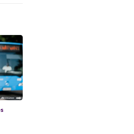
és
rtott