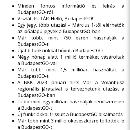
Minden fontos információ és leírás a
BudapestGO-ról
Viszlát, FUTÁR! Helló, BudapestGO!
Egy jegy, több utazás! – Március 1-től elérhetők
az időalapú jegyek a BudapestGO-ban
Már több, mint 750 ezren használják a
BudapestGO-t
Újabb funkciókkal bővül a BudapestGO
Négy hónap alatt 1 millió terméket vásároltak
a BudapestGO-val
Már több mint 1,5 millióan használták a
BudapestGO-t
A BKK 2023 januári híre: Már a Volánbusz
regionális járataival is tervezhetünk utazást a
BudapestGO-ban
Több mint egymillióan használják rendszeresen
a BudapestGO-t
Új funkciókkal frissült a BudapestGO alkalmazás
Már több mint 3 millió okoseszközre töltötték le
a BudapestGO-t