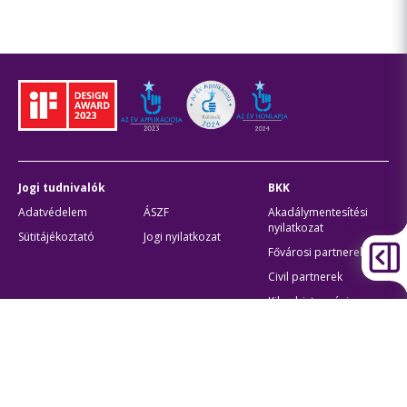
Jogi tudnivalók
BKK
Adatvédelem
ÁSZF
Akadálymentesítési
nyilatkozat
Sütitájékoztató
Jogi nyilatkozat
Fővárosi partnerek
Civil partnerek
Kiberbiztonsági
auditigazolás
Egyéb
Átláthatóság
Oldaltérkép