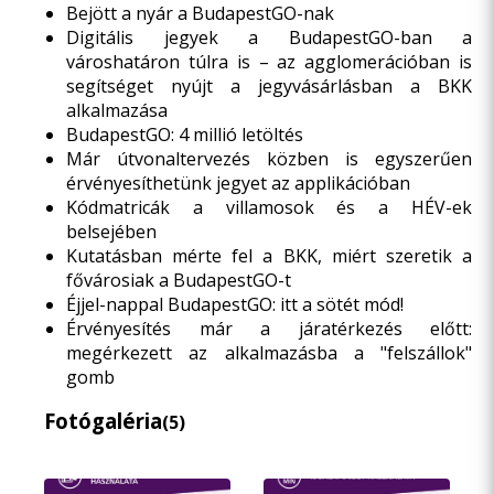
Bejött a nyár a BudapestGO-nak
Digitális jegyek a BudapestGO-ban a
városhatáron túlra is – az agglomerációban is
segítséget nyújt a jegyvásárlásban a BKK
alkalmazása
BudapestGO: 4 millió letöltés
Már útvonaltervezés közben is egyszerűen
érvényesíthetünk jegyet az applikációban
Kódmatricák a villamosok és a HÉV-ek
belsejében
Kutatásban mérte fel a BKK, miért szeretik a
fővárosiak a BudapestGO-t
Éjjel-nappal BudapestGO: itt a sötét mód!
Érvényesítés már a járatérkezés előtt:
megérkezett az alkalmazásba a "felszállok"
gomb
Fotógaléria
(5)