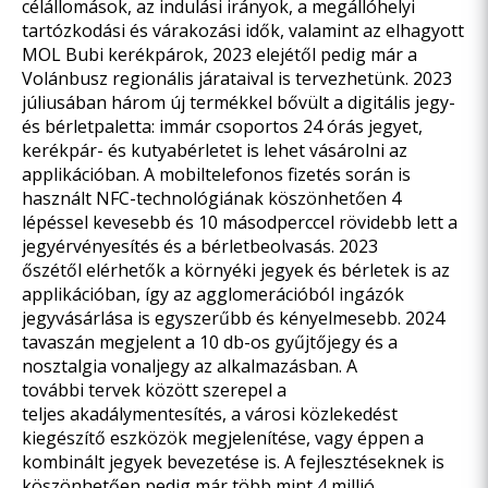
célállomások, az indulási irányok, a megállóhelyi
tartózkodási és várakozási idők, valamint az elhagyott
MOL Bubi kerékpárok, 2023 elejétől pedig már a
Volánbusz regionális járataival is tervezhetünk. 2023
júliusában három új termékkel bővült a digitális jegy-
és bérletpaletta: immár csoportos 24 órás jegyet,
kerékpár- és kutyabérletet is lehet vásárolni az
applikációban. A mobiltelefonos fizetés során is
használt NFC-technológiának köszönhetően 4
lépéssel kevesebb és 10 másodperccel rövidebb lett a
jegyérvényesítés és a bérletbeolvasás. 2023
őszétől elérhetők a környéki jegyek és bérletek is az
applikációban, így az agglomerációból ingázók
jegyvásárlása is egyszerűbb és kényelmesebb. 2024
tavaszán megjelent a 10 db-os gyűjtőjegy és a
nosztalgia vonaljegy az alkalmazásban. A
további tervek között szerepel a
teljes akadálymentesítés, a városi közlekedést
kiegészítő eszközök megjelenítése, vagy éppen a
kombinált jegyek bevezetése is. A fejlesztéseknek is
köszönhetően pedig már több mint 4 millió