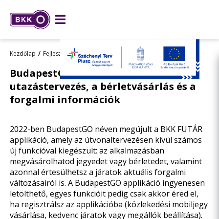
Kezdőlap
Fejlesztések
Összes fejlesztésünk
BudapestGO: egy alkalmazásban az
utazástervezés, a bérletvásárlás és a
forgalmi információk
2022-ben BudapestGO néven megújult a BKK FUTÁR
applikáció, amely az útvonaltervezésen kívül számos
új funkcióval kiegészült: az alkalmazásban
megvásárolhatod jegyedet vagy bérletedet, valamint
azonnal értesülhetsz a járatok aktuális forgalmi
változásairól is. A BudapestGO applikáció ingyenesen
letölthető, egyes funkcióit pedig csak akkor éred el,
ha regisztrálsz az applikációba (közlekedési mobiljegy
vásárlása, kedvenc járatok vagy megállók beállítása).