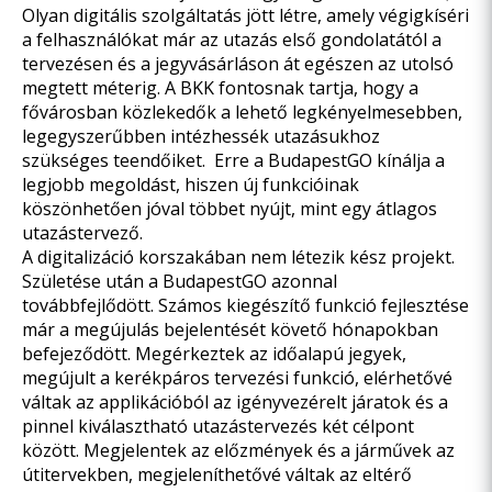
Olyan digitális szolgáltatás jött létre, amely végigkíséri
a felhasználókat már az utazás első gondolatától a
tervezésen és a jegyvásárláson át egészen az utolsó
megtett méterig. A BKK fontosnak tartja, hogy a
fővárosban közlekedők a lehető legkényelmesebben,
legegyszerűbben intézhessék utazásukhoz
szükséges teendőiket. Erre a BudapestGO kínálja a
legjobb megoldást, hiszen új funkcióinak
köszönhetően jóval többet nyújt, mint egy átlagos
utazástervező.
A digitalizáció korszakában nem létezik kész projekt.
Születése után a BudapestGO azonnal
továbbfejlődött. Számos kiegészítő funkció fejlesztése
már a megújulás bejelentését követő hónapokban
befejeződött. Megérkeztek az időalapú jegyek,
megújult a kerékpáros tervezési funkció, elérhetővé
váltak az applikációból az igényvezérelt járatok és a
pinnel kiválasztható utazástervezés két célpont
között. Megjelentek az előzmények és a járművek az
útitervekben, megjeleníthetővé váltak az eltérő