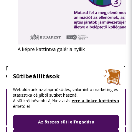
A képre kattintva galéria nyílik
Főbb adatok és számok a BudapestGO első
éve után
Sütibeállítások
Weboldalunk az alapműködés, valamint a marketing és
statisztika céljából sütiket használ.
1 400 000
A sütikről bővebb tájékoztatás
erre a linkre kattintva
érhető el.
aktív felhasználó havonta
Az összes süti elfogadása