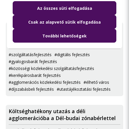
Az összes süti elfogadása
Szolgáltatásfejlesztések
Csak az alapvető sütik elfogadása
BudapestGO: egy alkalmazásban az
utazástervezés, a bérletvásárlás és a
További lehetőségek
forgalmi információk
#szolgáltatásfejlesztés
#digitális fejlesztés
#gyalogosbarát fejlesztés
#közösségi közlekedési szolgáltatásfejlesztés
#kerékpárosbarát fejlesztés
#agglomerációs közlekedési fejlesztés
#élhető város
#díjszabásbeli fejlesztés
#utastájékoztatási fejlesztés
Költséghatékony utazás a déli
agglomerációba a Dél-budai zónabérlettel