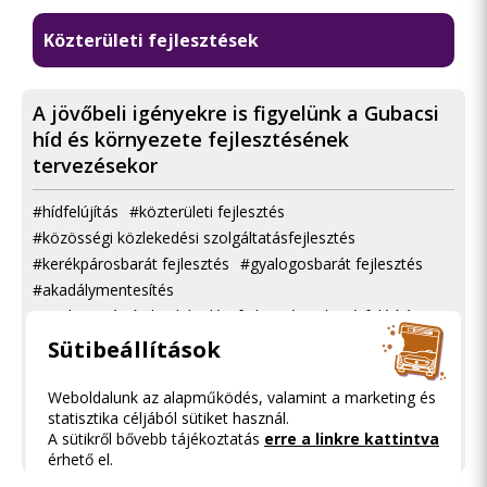
Közterületi fejlesztések
A jövőbeli igényekre is figyelünk a Gubacsi
híd és környezete fejlesztésének
tervezésekor
#hídfelújítás
#közterületi fejlesztés
#közösségi közlekedési szolgáltatásfejlesztés
#kerékpárosbarát fejlesztés
#gyalogosbarát fejlesztés
#akadálymentesítés
#agglomerációs közlekedési fejlesztés
#közútfelújítás
#autóval közlekedőket érintő fejlesztés
Sütibeállítások
#komplex felújítás
#kötöttpályás fejlesztés
#közterület-felújítás
#élhető város
Weboldalunk az alapműködés, valamint a marketing és
statisztika céljából sütiket használ.
#fenntartható közlekedés
#mikromobilitási fejlesztés
A sütikről bővebb tájékoztatás
erre a linkre kattintva
#közösségi közlekedési hálózatfejlesztés
érhető el.