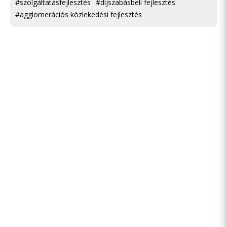
#szolgáltatásfejlesztés
#díjszabásbeli fejlesztés
#agglomerációs közlekedési fejlesztés