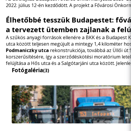
2022. július 12-én kezdődött. A projekt a Fővárosi Önkorm
Élhetőbbé tesszük Budapestet: fővá
a tervezett ütemben zajlanak a felú
A szűkös anyagi források ellenére a BKK és a Budapest K
utca között teljesen megújult a mintegy 1,4 kilométer ho
Podmaniczky utca
rekonstrukciója, továbbá az Üllői út 
korszerűsítésére, így a szerződéskötési moratórium letel
felújítása a Hős utca és a Salgótarjáni utca között. Jele
Fotógaléria
(3)