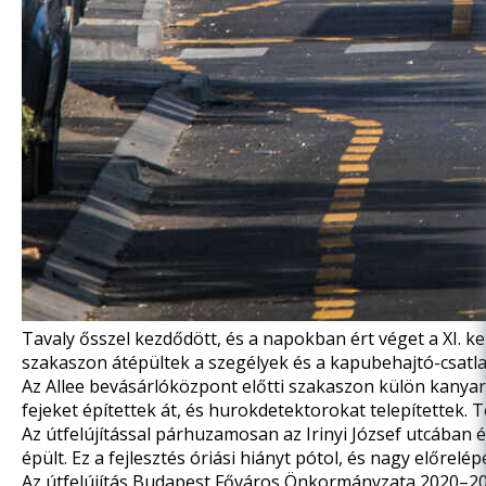
Tavaly ősszel kezdődött, és a napokban ért véget a XI. ke
szakaszon átépültek a szegélyek és a kapubehajtó-csatlako
Az Allee bevásárlóközpont előtti szakaszon külön kanyar
fejeket építettek át, és hurokdetektorokat telepítettek. 
Az útfelújítással párhuzamosan az Irinyi József utcában
épült. Ez a fejlesztés óriási hiányt pótol, és nagy előre
Az útfelújítás Budapest Főváros Önkormányzata 2020–2023.