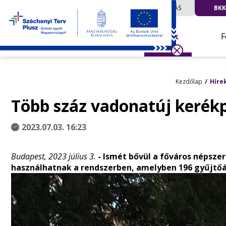
UTAZÁS
BKK
Hírek
F
Kezdőlap
Híre
Több száz vadonatúj kerék
2023.07.03. 16:23
Budapest, 2023 július 3.
- Ismét bővül a főváros népsze
használhatnak a rendszerben, amelyben 196 gyűjtőál