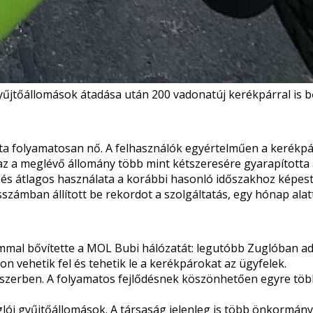
gyűjtőállomások
átadása után 200 vadonatúj kerékpárral is b
óta folyamatosan nő. A felhasználók egyértelműen a kerékpár
z a meglévő állomány több mint kétszeresére gyarapította 
és átlagos használata a korábbi hasonló időszakhoz képest
zámban állított be rekordot a szolgáltatás, egy hónap alat
lommal bővítette a MOL Bubi hálózatát: legutóbb Zuglóban ad
on vehetik fel és tehetik le a kerékpárokat az ügyfelek.
endszerben. A folyamatos fejlődésnek köszönhetően egyre tö
lói gyűjtőállomások. A társaság jelenleg is több önkormányz