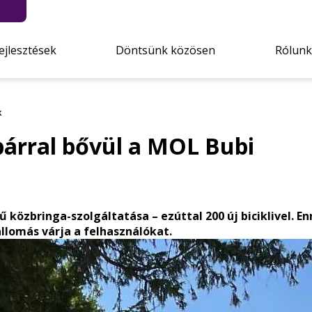
ejlesztések
Döntsünk közösen
Rólunk
k
párral bővül a MOL Bubi
rű közbringa-szolgáltatása – ezúttal 200 új biciklivel
lomás várja a felhasználókat.