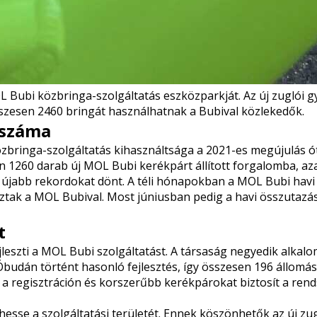
L Bubi közbringa-szolgáltatás eszközparkját. Az
új zuglói 
szesen 2460 bringát használhatnak a Bubival közlekedők.
 száma
közbringa-szolgáltatás kihasználtsága a 2021-es megújulás 
 1260 darab új MOL Bubi kerékpárt állított forgalomba, aza
 újabb rekordokat dönt.
A téli hónapokban
a MOL Bubi havi 
ztak
a MOL Bubival. Most júniusban pedig a havi összutazáss
t
ejleszti a MOL Bubi szolgáltatást. A társaság negyedik alka
Óbudán
történt hasonló fejlesztés, így összesen 196 állomás
tt a regisztráción és korszerűbb kerékpárokat biztosít a r
esse a szolgáltatási területét. Ennek köszönhetők az új zug