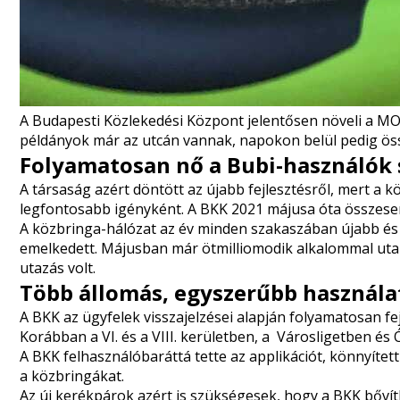
A Budapesti Közlekedési Központ jelentősen növeli a MO
példányok már az utcán vannak, napokon belül pedig ös
Folyamatosan nő a Bubi-használók
A társaság azért döntött az újabb fejlesztésről, mert a 
legfontosabb igényként. A BKK 2021 májusa óta összesen
A közbringa-hálózat az év minden szakaszában újabb és
emelkedett. Májusban már
ötmilliomodik alkalommal uta
utazás volt.
Több állomás, egyszerűbb használa
A BKK az ügyfelek visszajelzései alapján folyamatosan f
Korábban a
VI. és a VIII. kerületben
, a
Városligetben
és
A BKK felhasználóbaráttá tette az applikációt, könnyíte
a közbringákat.
Az új kerékpárok azért is szükségesek, hogy a BKK bővíth