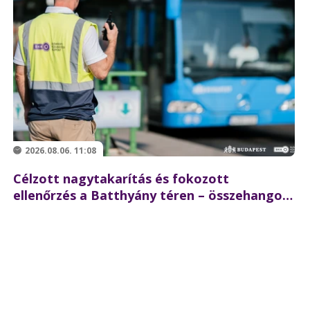
2026.08.06. 11:08
Célzott nagytakarítás és fokozott
ellenőrzés a Batthyány téren – összehangolt
akciót tartott partnereivel a BKK