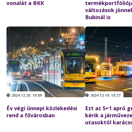
vonalát a BKK
termékportfóliója
változások jönne
Bubinál is
2024.12.20. 10:09
2024.12.19. 10:27
Év végi ünnepi közlekedési
Ezt az 5+1 apró g
rend a fővárosban
kérik a járművez
utasoktól karács