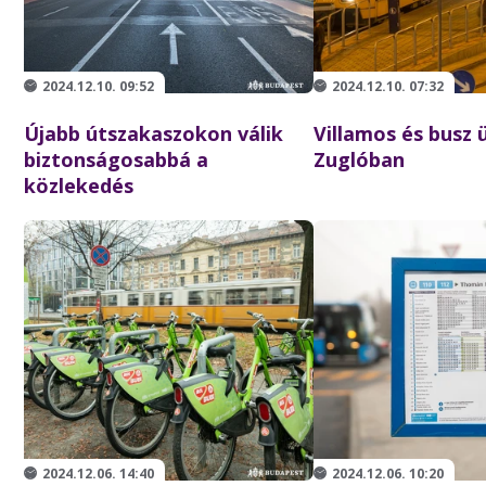
2024.12.10. 09:52
2024.12.10. 07:32
Újabb útszakaszokon válik
Villamos és busz 
biztonságosabbá a
Zuglóban
közlekedés
2024.12.06. 14:40
2024.12.06. 10:20