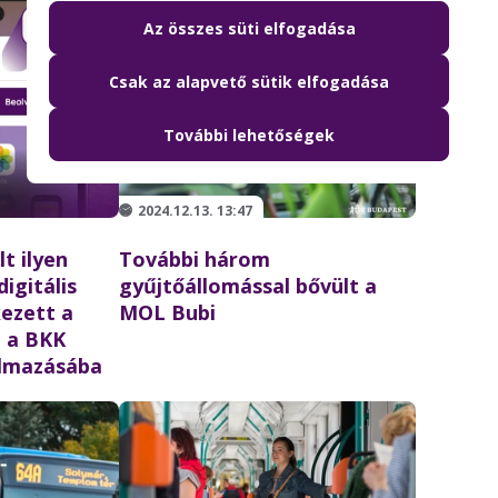
Az összes süti elfogadása
Csak az alapvető sütik elfogadása
További lehetőségek
2024.12.13. 13:47
t ilyen
További három
digitális
gyűjtőállomással bővült a
kezett a
MOL Bubi
b a BKK
lmazásába