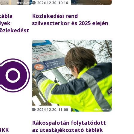
2024.12.30. 10:16
tábla
Közlekedési rend
lyek
szilveszterkor és 2025 elején
özlekedést
2024.12.20. 11:00
Rákospalotán folytatódott
BKK
az utastájékoztató táblák