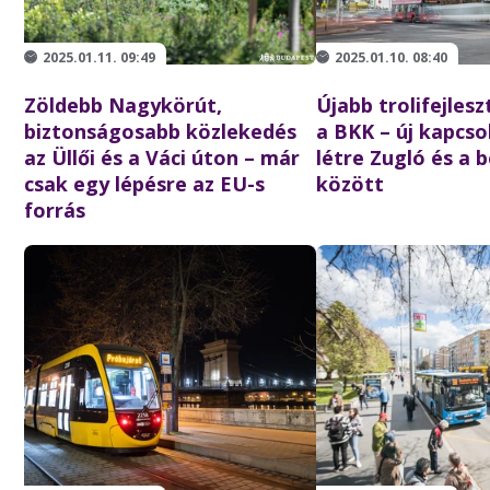
2025.01.11. 09:49
2025.01.10. 08:40
Zöldebb Nagykörút,
Újabb trolifejles
biztonságosabb közlekedés
a BKK – új kapcso
az Üllői és a Váci úton – már
létre Zugló és a 
csak egy lépésre az EU-s
között
forrás