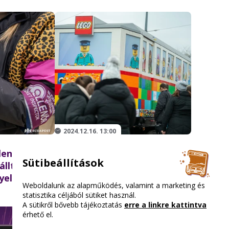
2024.12.16. 13:00
lenőrzés: az
A téli szünet végéig látható
Sütibeállítások
álltak a
a LEGO® villamos a Deák
yellenőrök
Ferenc téren
Weboldalunk az alapműködés, valamint a marketing és
statisztika céljából sütiket használ.
A sütikről bővebb tájékoztatás
erre a linkre kattintva
érhető el.