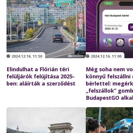
2024.12.16. 11:50
2024.12.16. 11:00
Elindulhat a Flórián téri
Még soha nem vol
felüljárók felújítása 2025-
könnyű felszállni 
ben: aláírták a szerződést
bérlettel: megér
„felszállok” gom
BudapestGO alka