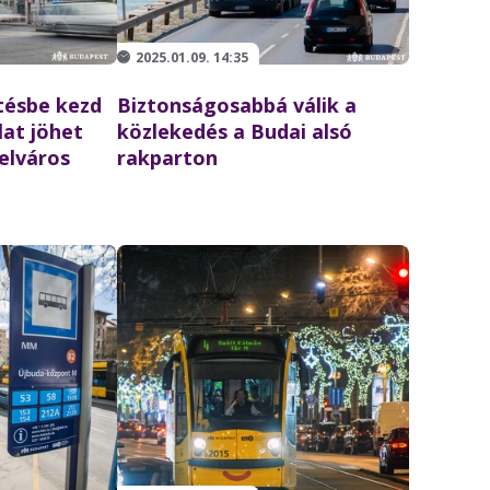
2025.01.09. 14:35
ztésbe kezd
Biztonságosabbá válik a
lat jöhet
közlekedés a Budai alsó
belváros
rakparton