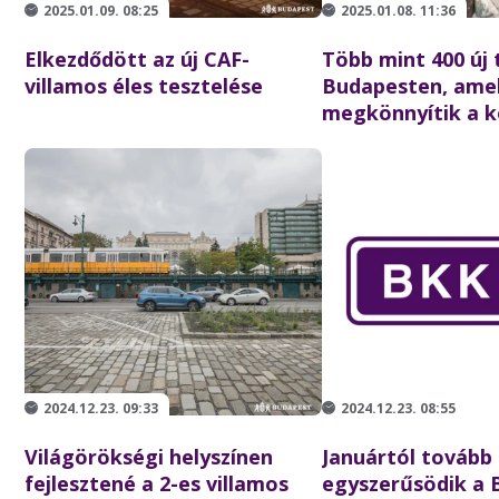
2025.01.09. 08:25
2025.01.08. 11:36
Elkezdődött az új CAF-
Több mint 400 új 
villamos éles tesztelése
Budapesten, ame
megkönnyítik a k
2024.12.23. 09:33
2024.12.23. 08:55
Világörökségi helyszínen
Januártól tovább
fejlesztené a 2-es villamos
egyszerűsödik a 