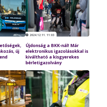
2024.12.11. 11:03
ehetőségek,
Újdonság a BKK-nál! Már
akozás, új
elektronikus igazolásokkal is
end
kiváltható a kisgyerekes
bérletigazolvány