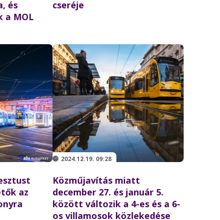
, és
cseréje
k a MOL
2024.12.19. 09:28
esztust
Közműjavítás miatt
etők az
december 27. és január 5.
onyra
között változik a 4-es és a 6-
os villamosok közlekedése