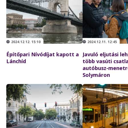
2024.12.12. 15:10
2024.12.11. 12:45
Építőpari Nívódíjat kapott a
Javuló eljutási l
Lánchíd
több vasúti csatl
autóbusz-menetr
Solymáron