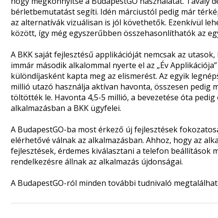
hogy megkönnyítse a BudapestGO használatát. Tavaly de
bérletbemutatást segíti. Idén márciustól pedig már térké
az alternatívák vizuálisan is jól követhetők. Ezenkívül le
között, így még egyszerűbben összehasonlíthatók az egye
A BKK saját fejlesztésű applikációját nemcsak az utasok,
immár második alkalommal nyerte el az „Év Applikációja”
különdíjasként kapta meg az elismerést. Az egyik legné
millió utazó használja aktívan havonta, összesen pedig má
töltötték le. Havonta 4,5-5 millió, a bevezetése óta pedi
alkalmazásban a BKK ügyfelei.
A BudapestGO-ba most érkező új fejlesztések fokozatos
elérhetővé válnak az alkalmazásban. Ahhoz, hogy az alk
fejlesztések, érdemes kiválasztani a telefon beállítások
rendelkezésre állnak az alkalmazás újdonságai.
A BudapestGO-ról minden további tudnivaló megtalálha