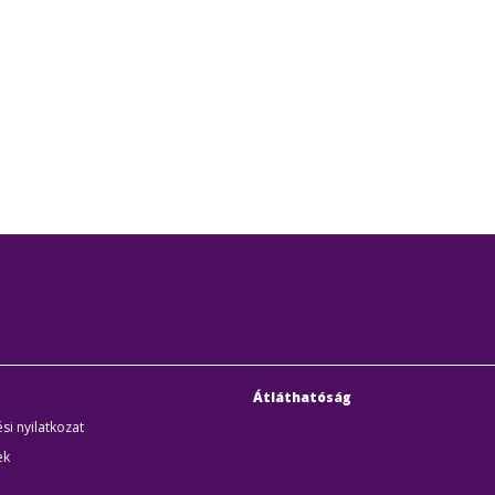
Átláthatóság
si nyilatkozat
ek