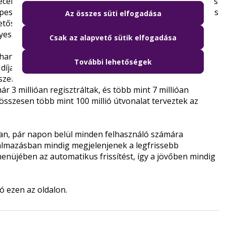
cemberben bevezette a felszállok gombot, amely a gyors
pes nézetben is elérhetővé váltak az útvonaljavaslatok, és
Az összes süti elfogadása
hetőség van oldalirányban lapozni a részletes útitervek
s útiterv-alternatívák.
Csak az alapvető sütik elfogadása
 hanem a szakma is időről időre értékeli. Az alkalmazás
További lehetőségek
 díjat a Magyar Marketing Szövetségtől, idén ráadásul
pszerűbb magyar fejlesztésű alkalmazást átlagosan 1,4
r 3 millióan regisztráltak, és több mint 7 millióan
g összesen több mint 100 millió útvonalat terveztek az
an, pár napon belül minden felhasználó számára
almazásban mindig megjelenjenek a legfrissebb
 menüjében az automatikus frissítést, így a jövőben mindig
tó
ezen az oldalon.