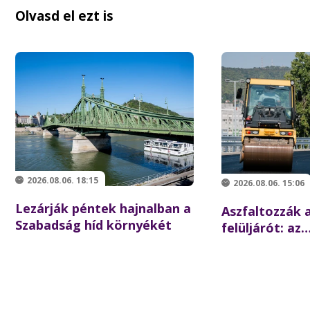
Olvasd el ezt is
2026.08.06. 18:15
2026.08.06. 15:06
Lezárják péntek hajnalban a
Aszfaltozzák a
Szabadság híd környékét
felüljárót: az
iskolakezdésre
forgalom az é