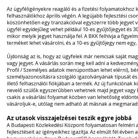
Az ügyféligényekre reagáló és a fizetési folyamatokhoz
felhasználókhoz április végén. A legújabb fejlesztési cs
köszönhetően egy tranzakcióval egyszerre több jegyet vag
ügyfél egyidejűleg vehet például 10-es gyűjtőjegyet és 30
mikor melyik jegyet használja fel. A BKK felhívja a figy
terméket lehet vásárolni, és a 10-es gyűjtőjegy nem egy
Újdonság az is, hogy az ügyfelek már nemcsak saját ma
vagy jegyet. A vásárlás során meg kell adni a kedvezmé
Profil / Személyes adatok menüpontban lehet elérni), bé
személyazonosításra szolgáló igazolványának típusát és 
illető felhasználói fiókjában a termék. Az új funkcióna
nevelő szülők egyszerűbben vehetnek majd jegyet vagy b
csakis a vásárlási folyamat közben van lehetőség eldönt
vásároljuk-e, utólag nem adható át másnak a megmarad
Az utasok visszajelzései teszik egyre jobbá
A Budapesti Közlekedési Központ folyamatosan felméri az
fejlesztéseit az igényeikhez igazítja. Az elmúlt fél évben 