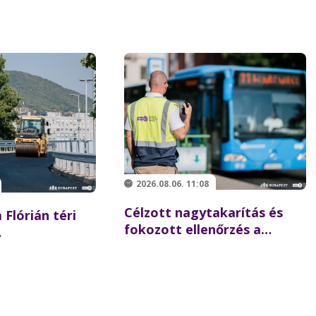
2026.08.06. 11:08
Célzott nagytakarítás és
 Flórián téri
fokozott ellenőrzés a
Batthyány téren –
 újraindulhat a
összehangolt akciót tartott
szaki hídon
partnereivel a BKK