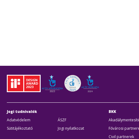
Jogi tudnivalók
BKK
Adatvédelem
ÁSZF
Akadálymentesíté
Sütitájékoztató
Jogi nyilatkozat
Fővárosi partner
Civil partnerek