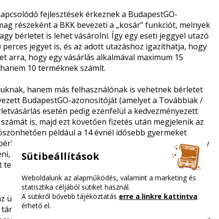
 kapcsolódó fejlesztések érkeznek a BudapestGO-
omag részeként a BKK bevezeti a „kosár” funkciót, melnyek
y bérletet is lehet vásárolni. Így egy eseti jeggyel utazó
 perces jegyet is, és az adott utazáshoz igazíthatja, hogy
elmet arra, hogy egy vásárlás alkalmával maximum 15
, hanem 10 terméknek számít.
guknak, hanem más felhasználónak is vehetnek bérletet
nyezett BudapestGO-azonosítóját (amelyet a Továbbiak /
rletvásárlás esetén pedig ezenfelül a kedvezményezett
számát is, majd ezt követően fizetés után megjelenik az
k köszönhetően például a 14 évnél idősebb gyermeket
érletet a gyermeküknek. A BKK felhívja a figyelmet, hogy
eni, hogy az adott jegyet vagy bérletet más számára
Sütibeállítások
t termék.
Weboldalunk az alapműködés, valamint a marketing és
statisztika céljából sütiket használ.
A sütikről bővebb tájékoztatás
erre a linkre kattintva
 ügyfelek applikációval kapcsolatos elégedettségét, és
érhető el.
a társaság több új funkcióval is frissítette az alkalmazást,