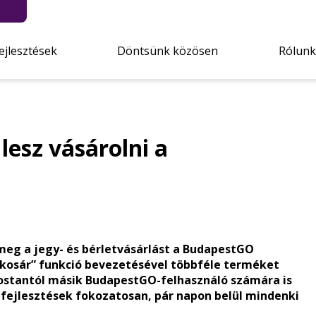
ejlesztések
Döntsünk közösen
Rólunk
esz vásárolni a
 meg a jegy- és bérletvásárlást a BudapestGO
„kosár” funkció bevezetésével többféle terméket
 mostantól másik BudapestGO-felhasználó számára is
A fejlesztések fokozatosan, pár napon belül mindenki