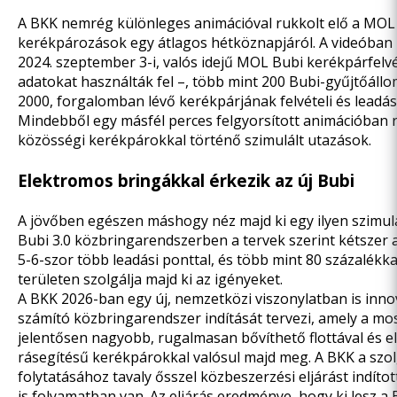
A BKK nemrég különleges animációval rukkolt elő a
MOL 
kerékpározások egy átlagos hétköznapjáról
. A videóban
2024. szeptember 3-i, valós idejű MOL Bubi kerékpárfelvét
adatokat használták fel –, több mint 200 Bubi-gyűjtőál
2000, forgalomban lévő kerékpárjának felvételi és leadás
Mindebből egy másfél perces felgyorsított animációban r
közösségi kerékpárokkal történő szimulált utazások.
Elektromos bringákkal érkezik az új Bubi
A jövőben egészen máshogy néz majd ki egy ilyen szimul
Bubi 3.0 közbringarendszerben a tervek szerint kétszer 
5-6-szor több leadási ponttal, és több mint 80 százalékk
területen szolgálja majd ki az igényeket.
A BKK 2026-ban egy új, nemzetközi viszonylatban is inno
számító közbringarendszer indítását tervezi, amely a mo
jelentősen nagyobb, rugalmasan bővíthető flottával és 
rásegítésű kerékpárokkal valósul majd meg. A BKK a szol
folytatásához tavaly ősszel közbeszerzési eljárást indítot
is folyamatban van. Az eljárás eredménye, hogy ki lesz a 