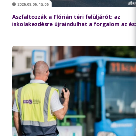
2026.08.06. 15:06
Aszfaltozzák a Flórián téri felüljárót: az
iskolakezdésre újraindulhat a forgalom az és