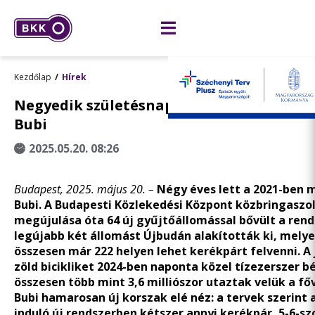
Kezdőlap
Hírek
Negyedik születésnapját ünnepli a megú
Bubi
2025.05.20. 08:26
Budapest, 2025. május 20. –
Négy éves lett a 2021-ben
Bubi. A Budapesti Közlekedési Központ közbringaszo
megújulása óta 64 új gyűjtőállomással bővült a rend
legújabb két állomást
Újbudán
alakították ki, mely
összesen már 222 helyen lehet kerékpárt felvenni. A 
zöld bicikliket 2024-ben naponta közel tízezerszer bé
összesen több mint 3,6 milliószor utaztak velük a fő
Bubi hamarosan új korszak elé néz: a tervek szerint 
induló új rendszerben kétszer annyi kerékpár, 5-6-sz