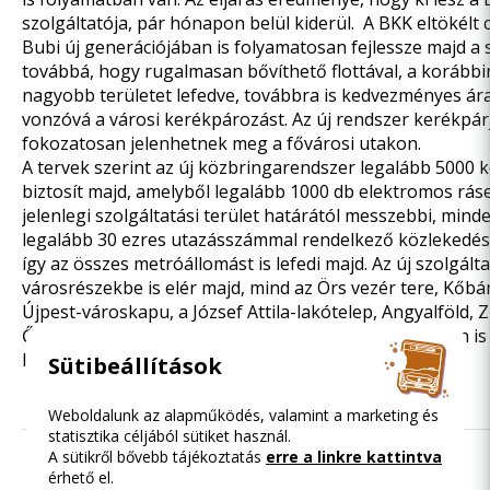
szolgáltatója, pár hónapon belül kiderül. A BKK eltökélt c
Bubi új generációjában is folyamatosan fejlessze majd a s
továbbá, hogy rugalmasan bővíthető flottával, a korábbi
nagyobb területet lefedve, továbbra is kedvezményes ár
vonzóvá a városi kerékpározást. Az új rendszer kerékpárj
fokozatosan jelenhetnek meg a fővárosi utakon.
A tervek szerint az új közbringarendszer legalább 5000 
biztosít majd, amelyből legalább 1000 db elektromos ráse
jelenlegi szolgáltatási terület határától messzebbi, mind
legalább 30 ezres utazásszámmal rendelkező közlekedés
így az összes metróállomást is lefedi majd. Az új szolgált
városrészekbe is elér majd, mind az Örs vezér tere, Kőbá
Újpest-városkapu, a József Attila-lakótelep, Angyalföld, 
Őrmező. A kerékpárok ráadásul már a Mobi-pontokon is 
leadhatók lesznek.
Sütibeállítások
Weboldalunk az alapműködés, valamint a marketing és
statisztika céljából sütiket használ.
A sütikről bővebb tájékoztatás
erre a linkre kattintva
érhető el.
Olvasd el ezt is