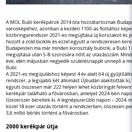
A MOL Bubi kerékpárok 2014 óta hozzátartoznak Budap
városképéhez, azonban a kezdeti 1100-as flottához képe
közbringarendszer 2021-es megújítása új korszakot és je
hozott a zöld biciklik és ezzel együtt a rendszeresen ker
Budapesten ma már minden korosztály bubizik, a Bubi 1.0
megújítása után 5-8-szorosára nőtt az utazásszám. Min
éve, idén májusban negyedik születésnapját ünnepli a m
Bubi.
A 2021-es megújuláshoz képest 4 év alatt 64 új gyűjtőáll
rendszer,
a legújabb két állomást Újbudán
alakították ki
együtt összesen már 222 helyen lehet közbringát felvenni
kerékpár található a fővárosban, amelyet 2024-ben napo
tízezerszer béreltek ki. A legnépszerűbb napon – 2024. 
közel 18 ezer utazás történt a rendszerben, összesen pe
3,6 millió bérlés történt a fővárosban.
2000 kerékpár útja