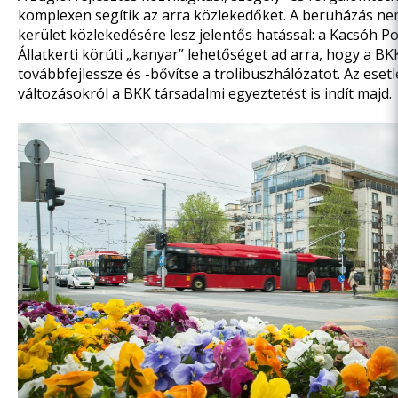
komplexen segítik az arra közlekedőket. A beruházás nem
kerület közlekedésére lesz jelentős hatással: a Kacsóh P
Állatkerti körúti „kanyar” lehetőséget ad arra, hogy a B
továbbfejlessze és -bővítse a trolibuszhálózatot. Az eset
változásokról a BKK társadalmi egyeztetést is indít majd.