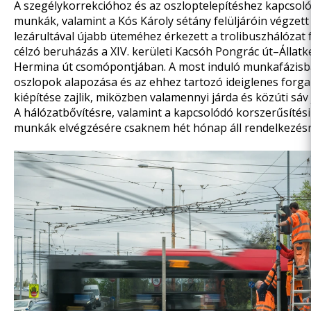
A szegélykorrekcióhoz és az oszloptelepítéshez kapcsoló
munkák, valamint a Kós Károly sétány felüljáróin végzett
lezárultával újabb üteméhez érkezett a trolibuszhálózat f
célzó beruházás a XIV. kerületi Kacsóh Pongrác út–Állatk
Hermina út csomópontjában. A most induló munkafázisb
oszlopok alapozása és az ehhez tartozó ideiglenes forg
kiépítése zajlik, miközben valamennyi járda és közúti sáv
A hálózatbővítésre, valamint a kapcsolódó korszerűsítési 
munkák elvégzésére csaknem hét hónap áll rendelkezésr