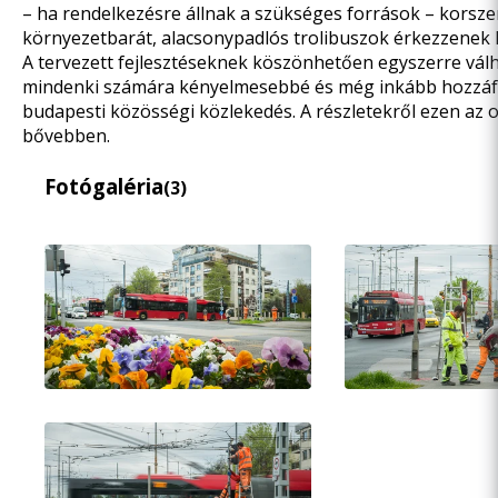
– ha rendelkezésre állnak a szükséges források – korsze
környezetbarát, alacsonypadlós trolibuszok érkezzenek
A tervezett fejlesztéseknek köszönhetően egyszerre vál
mindenki számára kényelmesebbé és még inkább hozzáf
budapesti közösségi közlekedés. A részletekről
ezen az 
bővebben.
Fotógaléria
(3)