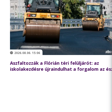
2026.08.06. 15:06
Aszfaltozzák a Flórián téri felüljárót: az
iskolakezdésre újraindulhat a forgalom az és