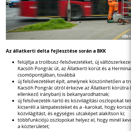
Az állatkerti delta fejlesztése során a BKK
felújítja a trolibusz-felsővezetéket, új váltószerkeze
Kacsóh Pongrác út, az Állatkerti körút és a Hermina
csomópontjában, továbbá
új felsővezetéket épít, amelynek köszönhetően a tr
Kacsóh Pongrác útról érkezve az Állatkerti körútra 
ellenkező irányban) is bekanyarodhatnak;
új felsővezeték-tartó és közvilágítási oszlopokat tel
kicseréli a lámpatesteket és a -karokat, hogy korsze
közvilágítást, és egységes utcaképet alakítson ki;
többfunkciójú oszlopokat helyez el, hogy minél keve
a közterületet;