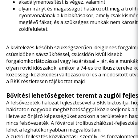
akadálymentesítést is végez, valamint
olyan irányt és magasságot határozott meg a trolih
nyomvonalának a kialakításakor, amely csak kismér
meglévő fákat, és a szükséges munkák nem károsít
zöldfelületet.
A kivitelezés később szükségszerűen ideiglenes forgalmi
csúcsidőben sávszűkítéssel, csúcsidőn kívül kisebb
forgalomkorlátozással vagy lezárással – jár, és a munká
olyan rövid időszakok, amikor a 74-es trolibusz terelve k
közösségi közlekedési változásokról és a módosított útvo
a BKK részletesen tájékoztat majd.
Bővítési lehetőségeket teremt a zuglói fejle
A felsővezeték-hálózat fejlesztésével a BKK biztosítja, ho
hálózaton nagyobb megbízhatósággal közlekedjenek a t
illetve az önjáró képességüket azokon a területeken has
nincs felsővezeték. A fővárosi trolibuszhálózat-fejlesztés
lehet a leghatékonyabban megvalósítani.
A zuglói fejlesztés közvilágítási, szegély- és forgalomtec