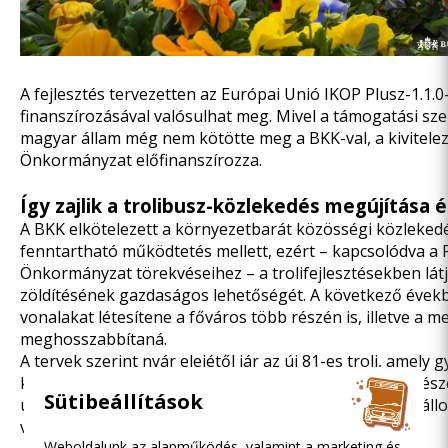
A fejlesztés tervezetten az Európai Unió IKOP Plusz-1.1.
finanszírozásával valósulhat meg. Mivel a támogatási sz
magyar állam még nem kötötte meg a BKK-val, a kivitelez
Önkormányzat előfinanszírozza.
Így zajlik a trolibusz-közlekedés megújítása 
A BKK elkötelezett a környezetbarát közösségi közlekedé
fenntartható működtetés mellett, ezért – kapcsolódva a 
Önkormányzat törekvéseihez – a trolifejlesztésekben lát
zöldítésének gazdaságos lehetőségét. A következő évek
vonalakat létesítene a főváros több részén is, illetve a 
meghosszabbítaná.
A tervek szerint nyár elejétől jár
az új 81-es troli,
amely g
kényelmesebb közlekedést biztosít Zugló Alsórákos részé
Sütibeállítások
utcán közlekedve kapcsolja össze a Mexikói úti metróáll
vezér terével.
Weboldalunk az alapműködés, valamint a marketing és