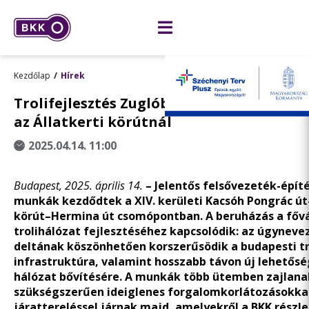
Kezdőlap
Hírek
Trolifejlesztés Zuglóban: már épül az új 
az Állatkerti körútnál
2025.04.14. 11:00
Budapest, 2025. április 14.
– Jelentős felsővezeték-építés
munkák kezdődtek a XIV. kerületi Kacsóh Pongrác út
körút–Hermina út csomópontban. A beruházás a fővá
trolihálózat fejlesztéséhez kapcsolódik: az úgynevez
deltának köszönhetően korszerűsödik a budapesti tr
infrastruktúra, valamint hosszabb távon új lehetősé
hálózat bővítésére. A munkák több ütemben zajlana
szükségszerűen ideiglenes forgalomkorlátozásokkal,
járattereléssel járnak majd, amelyekről a BKK részl