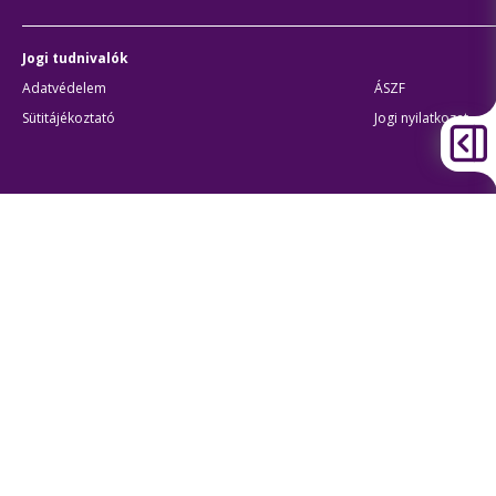
Jogi tudnivalók
Adatvédelem
ÁSZF
Sütitájékoztató
Jogi nyilatkozat
Átláthatóság
Akadálymentes beállítások
BKK Budapesti Közlekedési Központ
Zártkörűen Működő Részvénytársaság
Cégjegyzékszám:
01-10-046840
Cím:
1075 Budapest, Rumbach Sebestyén utca 19-21
Telefon:
+36 1 3 255 255
E-mail:
bkk@bkk.hu