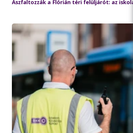
Aszfaltozzák a Flórián téri felüljárót: az isk