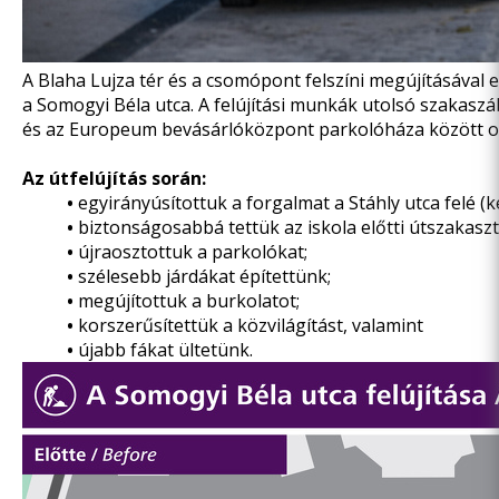
A Blaha Lujza tér és a csomópont felszíni megújításával 
a Somogyi Béla utca. A felújítási munkák utolsó szakasz
és az Europeum bevásárlóközpont parkolóháza között okt
Az útfelújítás során:
•
egyirányúsítottuk a forgalmat a Stáhly utca felé (
•
biztonságosabbá tettük az iskola előtti útszakaszt
•
újraosztottuk a parkolókat;
•
szélesebb járdákat építettünk;
•
megújítottuk a burkolatot;
•
korszerűsítettük a közvilágítást, valamint
•
újabb fákat ültetünk.