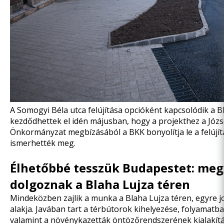
A Somogyi Béla utca felújítása opcióként kapcsolódik a
kezdődhettek el
idén májusban,
hogy a projekthez a Józs
Önkormányzat megbízásából a BKK bonyolítja le a felújít
ismerhették meg.
Élhetőbbé tesszük Budapestet: megá
dolgoznak a Blaha Lujza téren
Mindeközben zajlik a munka a Blaha Lujza téren, egyre jo
alakja. Javában tart a térbútorok kihelyezése, folyamatb
valamint a növénykazetták öntözőrendszerének kialakítás