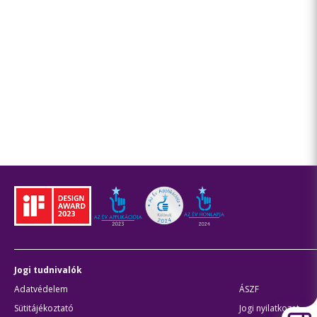
Jogi tudnivalók
Adatvédelem
ÁSZF
Sütitájékoztató
Jogi nyilatkozat