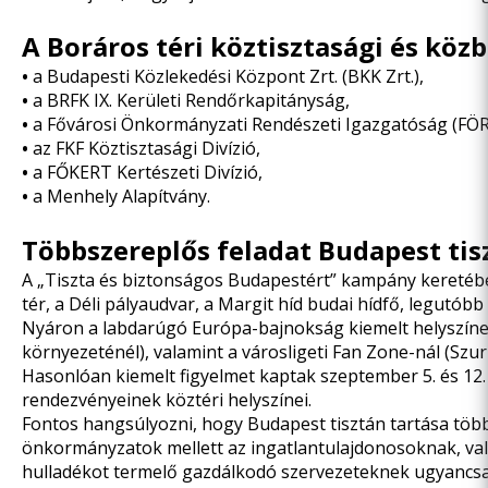
A Boráros téri köztisztasági és közb
•
a Budapesti Közlekedési Központ Zrt. (BKK Zrt.),
•
a BRFK IX. Kerületi Rendőrkapitányság,
•
a Fővárosi Önkormányzati Rendészeti Igazgatóság (FÖR
•
az FKF Köztisztasági Divízió,
•
a FŐKERT Kertészeti Divízió,
•
a Menhely Alapítvány.
Többszereplős feladat Budapest tis
A „Tiszta és biztonságos Budapestért” kampány keretéb
tér,
a Déli pályaudvar
,
a Margit híd budai hídfő,
legutóbb
Nyáron a labdarúgó Európa-bajnokság kiemelt helyszínei
környezeténél), valamint a városligeti Fan Zone-nál (Szurk
Hasonlóan kiemelt figyelmet kaptak szeptember 5. és 12
rendezvényeinek köztéri helyszínei.
Fontos hangsúlyozni, hogy Budapest tisztán tartása többs
önkormányzatok mellett az ingatlantulajdonosoknak, vala
hulladékot termelő gazdálkodó szervezeteknek ugyancsak