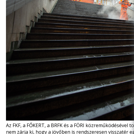
Az FKF, a FŐKERT, a BRFK és a FÖRI közreműködésével tov
nem zárja ki, hogy a jövőben is rendszeresen visszatér e