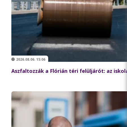
2026.08.06. 15:06
Aszfaltozzák a Flórián téri felüljárót: az isk