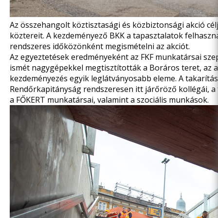
Az összehangolt köztisztasági és közbiztonsági akció cél
köztereit. A kezdeményező BKK a tapasztalatok felhaszná
rendszeres időközönként megismételni az akciót.
Az egyeztetések eredményeként az FKF munkatársai szept
ismét nagygépekkel megtisztították a Boráros teret, az al
kezdeményezés egyik leglátványosabb eleme. A takarításo
Rendőrkapitányság rendszeresen itt járőröző kollégái, a
a FŐKERT munkatársai, valamint a szociális munkások.