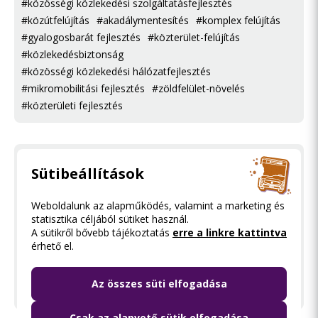
#közösségi közlekedési szolgáltatásfejlesztés
#közútfelújítás
#akadálymentesítés
#komplex felújítás
#gyalogosbarát fejlesztés
#közterület-felújítás
#közlekedésbiztonság
#közösségi közlekedési hálózatfejlesztés
#mikromobilitási fejlesztés
#zöldfelület-növelés
#közterületi fejlesztés
Aquincumi híd: épüljön-e új dunai átkelő
Sütibeállítások
Észak-Buda és -Pest között?
Weboldalunk az alapműködés, valamint a marketing és
#autóval közlekedőket érintő fejlesztés
statisztika céljából sütiket használ.
#közterületi fejlesztés
#fenntartható közlekedés
A sütikről bővebb tájékoztatás
erre a linkre kattintva
#forgalomcsillapítás
#gyalogosbarát fejlesztés
érhető el.
#közösségi közlekedési szolgáltatásfejlesztés
#kerékpárosbarát fejlesztés
#élhető város
Az összes süti elfogadása
#mikromobilitási fejlesztés
Csak az alapvető sütik elfogadása