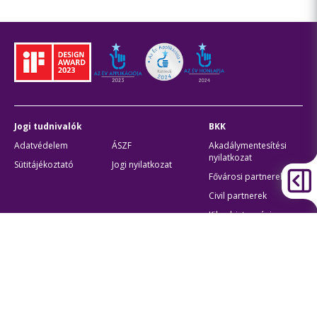
Jogi tudnivalók
BKK
Adatvédelem
ÁSZF
Akadálymentesítési
nyilatkozat
Sütitájékoztató
Jogi nyilatkozat
Fővárosi partnerek
Civil partnerek
Kiberbiztonsági
auditigazolás
Egyéb
Átláthatóság
Oldaltérkép
Akadálymentes beállítások
Sütibeállítások