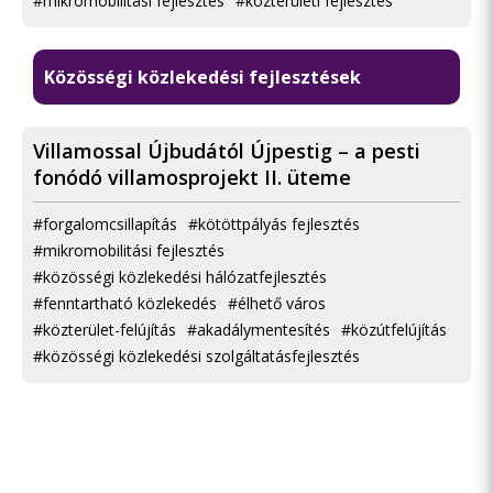
#mikromobilitási fejlesztés
#közterületi fejlesztés
Közösségi közlekedési fejlesztések
Villamossal Újbudától Újpestig – a pesti
fonódó villamosprojekt II. üteme
#forgalomcsillapítás
#kötöttpályás fejlesztés
#mikromobilitási fejlesztés
#közösségi közlekedési hálózatfejlesztés
#fenntartható közlekedés
#élhető város
#közterület-felújítás
#akadálymentesítés
#közútfelújítás
#közösségi közlekedési szolgáltatásfejlesztés