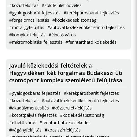
#közútfelújítás
#zöldfelület-növelés
#gyalogosbarát fejlesztés
#kerékpárosbarát fejlesztés
#forgalomcsillapítás
#közlekedésbiztonság
#műtárgyfelújítás
#autóval közlekedőket érintő fejlesztés
#komplex felújítás
#élhető város
#mikromobilitási fejlesztés
#fenntartható közlekedés
Javuló közlekedési feltételek a
Hegyvidéken: két forgalmas Budakeszi úti
csomópont komplex szemléletű felújítása
#gyalogosbarát fejlesztés
#kerékpárosbarát fejlesztés
#közútfelújítás
#autóval közlekedőket érintő fejlesztés
#akadálymentesítés
#közterület-felújítás
#kötöttpályás fejlesztés
#közlekedésbiztonság
#élhető város
#fenntartható közlekedés
#vágányfelújítás
#kocsiszínfelújítás