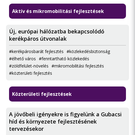
Aktív és mikromobilitási fejlesztések
Új, európai hálózatba bekapcsolódó
kerékpáros útvonalak
#kerékpárosbarát fejlesztés
#közlekedésbiztonság
#élhető város
#fenntartható közlekedés
#zöldfelület-növelés
#mikromobilitási fejlesztés
#közterületi fejlesztés
Közterületi fejlesztések
A jövőbeli igényekre is figyelünk a Gubacsi
híd és környezete fejlesztésének
tervezésekor