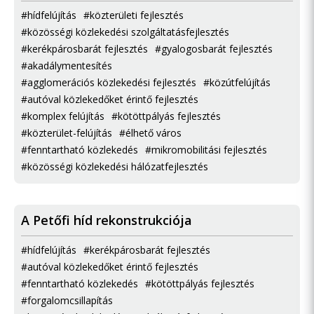
#hídfelújítás
#közterületi fejlesztés
#közösségi közlekedési szolgáltatásfejlesztés
#kerékpárosbarát fejlesztés
#gyalogosbarát fejlesztés
#akadálymentesítés
#agglomerációs közlekedési fejlesztés
#közútfelújítás
#autóval közlekedőket érintő fejlesztés
#komplex felújítás
#kötöttpályás fejlesztés
#közterület-felújítás
#élhető város
#fenntartható közlekedés
#mikromobilitási fejlesztés
#közösségi közlekedési hálózatfejlesztés
A Petőfi híd rekonstrukciója
#hídfelújítás
#kerékpárosbarát fejlesztés
#autóval közlekedőket érintő fejlesztés
#fenntartható közlekedés
#kötöttpályás fejlesztés
#forgalomcsillapítás