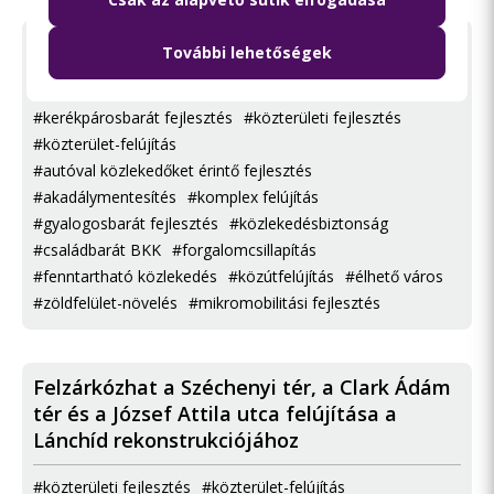
Élhetőbb és fenntarthatóbb lesz a
További lehetőségek
ferencvárosi Mester utca
#kerékpárosbarát fejlesztés
#közterületi fejlesztés
#közterület-felújítás
#autóval közlekedőket érintő fejlesztés
#akadálymentesítés
#komplex felújítás
#gyalogosbarát fejlesztés
#közlekedésbiztonság
#családbarát BKK
#forgalomcsillapítás
#fenntartható közlekedés
#közútfelújítás
#élhető város
#zöldfelület-növelés
#mikromobilitási fejlesztés
Felzárkózhat a Széchenyi tér, a Clark Ádám
tér és a József Attila utca felújítása a
Lánchíd rekonstrukciójához
#közterületi fejlesztés
#közterület-felújítás