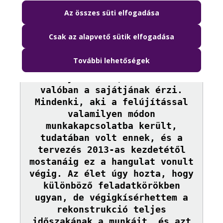
feladat végéhez érve
Az összes süti elfogadása
kijelenthető, hogy igazi
nagybetűs CSAPATMUNKA volt. Ez
Csak az alapvető sütik elfogadása
nem véletlen, hiszen az ország
legismertebb szimbólumához több
További lehetőségek
millió magyart köt egy-egy
személyes emlék, és a nemzet
valóban a sajátjának érzi.
Mindenki, aki a felújítással
valamilyen módon
munkakapcsolatba került,
tudatában volt ennek, és a
tervezés 2013-as kezdetétől
mostanáig ez a hangulat vonult
végig. Az élet úgy hozta, hogy
különböző feladatkörökben
ugyan, de végigkísérhettem a
rekonstrukció teljes
időszakának a munkáit, és azt