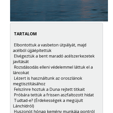
TARTALOM
Elbontottuk a vasbeton útpályát, majd
acélból újjáépítettük
Elvégeztük a bent maradó acélszerkezetek
javítását
Rozsdásodás elleni védelemmel láttuk el a
láncokat
Lézert is használtunk az oroszlánok
megtisztításához
Felszínre hoztuk a Duna rejtett titkait
Próbára tettük a frissen aszfaltozott hidat
Tudtad-e? (Érdekességek a megújult
Lánchídról)
Huszonöt hónap kemény munkája pontról