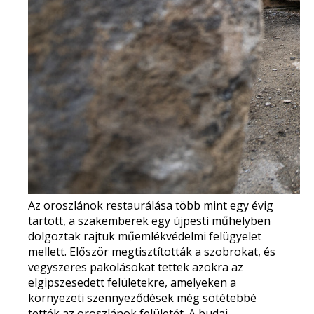
Az oroszlánok restaurálása
több mint egy évig
tartott, a szakemberek
egy újpesti műhelyben
dolgoztak rajtuk műemlékvédelmi felügyelet
mellett. Először megtisztították a szobrokat, és
vegyszeres pakolásokat tettek azokra az
elgipszesedett felületekre, amelyeken a
környezeti szennyeződések még sötétebbé
tették az oroszlánok felületét.
A budai