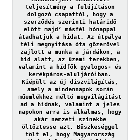
teljesítmény a felújításon
dolgozó csapattól, hogy a
szerződés szerinti határidő
előtt majd’ másfél hónappal
átadhatjuk a hidat. Az útpálya
téli megnyitása óta gőzerővel
zajlott a munka a járdákon, a
híd alatt, az üzemi terekben,
valamint a hídfők gyalogos- és
kerékpáros-aluljáróiban.
Kiépült az új díszvilágítás,
amely a mindennapok során
műemlékhez méltó megvilágítást
ad a hídnak, valamint a jeles
napokon arra is alkalmas, hogy
akár nemzeti színekbe
öltöztesse azt. Büszkeséggel
tölt el, hogy Magyarország