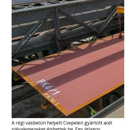
A régi vasbeton helyett
Csepelen gyártott
acél
pályalemezeket építettek be.
Egy átlagos