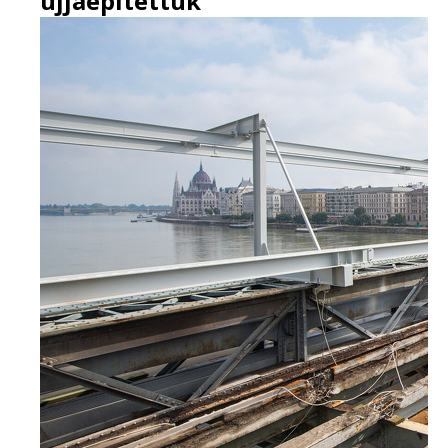
újjáépítettük