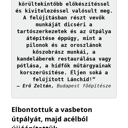
körültekintőbb előkészítéssel
és kivitelezéssel valósult meg.
A felújításban részt vevők
munkáját dicséri a
tartószerkezetek és az útpálya
átépítése éppúgy, mint a
pilonok és az oroszlánok
kőszobrász munkái, a
kandeláberek restaurálása vagy
pótlása, a hídfők műtárgyainak
korszerűsítése. Éljen soká a
felújított Lánchíd!”
– Erő Zoltán,
Budapest főépítésze
Elbontottuk a vasbeton
útpályát, majd acélból