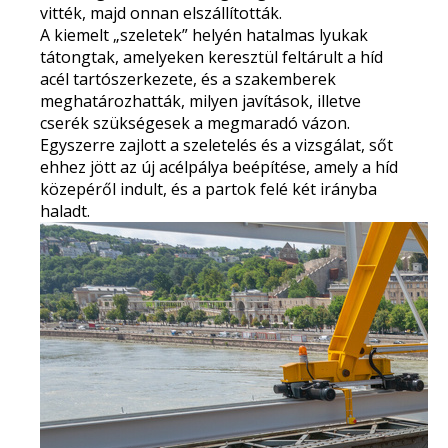
vitték, majd onnan elszállították.
A kiemelt „szeletek” helyén hatalmas lyukak
tátongtak, amelyeken keresztül feltárult a híd
acél tartószerkezete, és a szakemberek
meghatározhatták, milyen javítások, illetve
cserék szükségesek a megmaradó vázon.
Egyszerre zajlott a szeletelés és a vizsgálat, sőt
ehhez jött az új acélpálya beépítése, amely a híd
közepéről indult, és a partok felé két irányba
haladt.