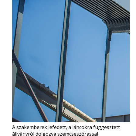
A szakemberek lefedett, a láncokra függesztett
állványról dolgozva szemcseszórással