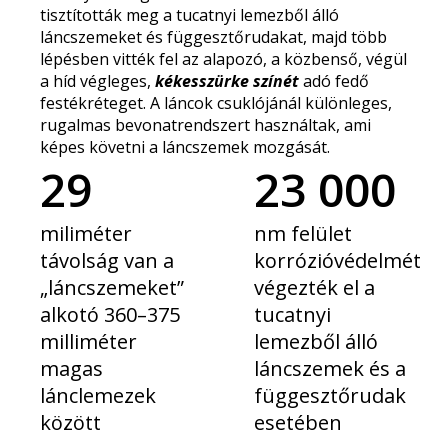
tisztították meg a tucatnyi lemezből álló
láncszemeket és függesztőrudakat, majd több
lépésben vitték fel az alapozó, a közbenső, végül
a híd végleges,
kékesszürke színét
adó fedő
festékréteget. A láncok csuklójánál különleges,
rugalmas bevonatrendszert használtak, ami
képes követni a láncszemek mozgását.
29
23 000
miliméter
nm felület
távolság van a
korrózióvédelmét
„láncszemeket”
végezték el a
alkotó 360–375
tucatnyi
milliméter
lemezből álló
magas
láncszemek és a
lánclemezek
függesztőrudak
között
esetében