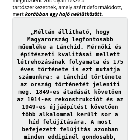
megküzdeni: volt olyan része a
tartószerkezetnek, amely azért deformálódott,
mert
korábban egy hajó nekiütközött.
„Méltán állítható, hogy
Magyarország legfontosabb
műemléke a Lánchíd. Mérnöki és
építészeti kvalitásai mellett
létrehozásának folyamata és 175
éves története is ezt mutatja
számunkra: a Lánchíd története
az ország történetét jeleníti
meg. 1849-es átadását követően
az 1914-es rekonstrukciót és az
1949-es újjáépítést követően
több alkalommal került sor a
híd felújítására. A most
befejezett felújítás azonban
minden eddiginél gondosabb,