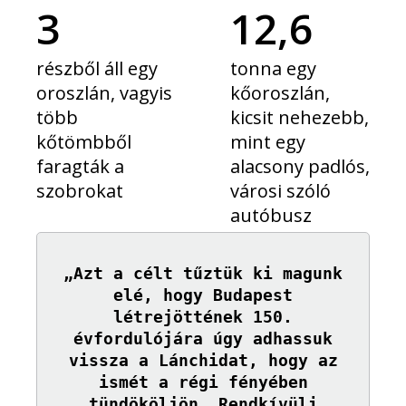
3
12,6
részből áll egy
tonna egy
oroszlán, vagyis
kőoroszlán,
több
kicsit nehezebb,
kőtömbből
mint egy
faragták a
alacsony padlós,
szobrokat
városi szóló
autóbusz
„Azt a célt tűztük ki magunk
elé, hogy Budapest
létrejöttének 150.
évfordulójára úgy adhassuk
vissza a Lánchidat, hogy az
ismét a régi fényében
tündököljön. Rendkívüli