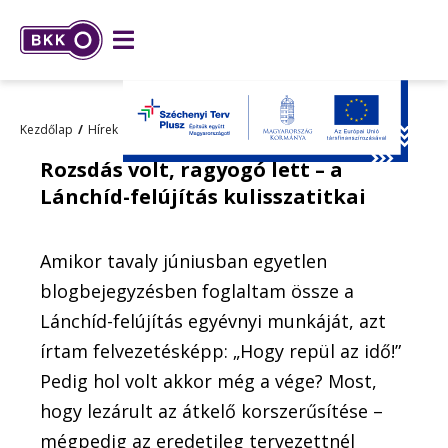
Kezdőlap
Hírek
BKK blog [archívum]
Rozsdás volt, ragyogó lett – a
Lánchíd-felújítás kulisszatitkai
Amikor tavaly júniusban egyetlen
blogbejegyzésben foglaltam össze a
Lánchíd-felújítás egyévnyi munkáját, azt
írtam felvezetésképp: „Hogy repül az idő!”
Pedig hol volt akkor még a vége? Most,
hogy lezárult az átkelő korszerűsítése –
mégpedig az eredetileg tervezettnél