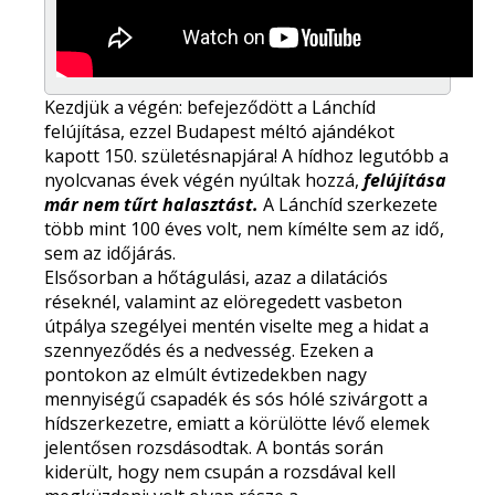
Kezdjük a végén: befejeződött a Lánchíd
felújítása, ezzel Budapest méltó ajándékot
kapott 150. születésnapjára! A hídhoz legutóbb a
nyolcvanas évek végén nyúltak hozzá,
felújítása
már nem tűrt halasztást.
A Lánchíd szerkezete
több mint 100 éves volt, nem kímélte sem az idő,
sem az időjárás.
Elsősorban a hőtágulási, azaz a dilatációs
réseknél, valamint az elöregedett vasbeton
útpálya szegélyei mentén viselte meg a hidat a
szennyeződés és a nedvesség. Ezeken a
pontokon az elmúlt évtizedekben nagy
mennyiségű csapadék és sós hólé szivárgott a
hídszerkezetre, emiatt a körülötte lévő elemek
jelentősen rozsdásodtak. A bontás során
kiderült, hogy nem csupán a rozsdával kell