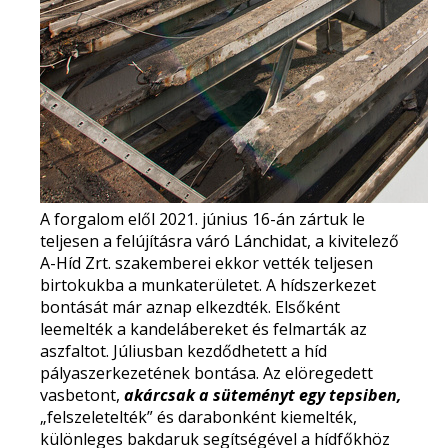
A forgalom elől 2021. június 16-án
zártuk le
teljesen
a felújításra váró Lánchidat, a kivitelező
A-Híd Zrt. szakemberei ekkor vették teljesen
birtokukba a munkaterületet. A hídszerkezet
bontását már aznap elkezdték. Elsőként
leemelték a kandelábereket és felmarták az
aszfaltot. Júliusban kezdődhetett
a híd
pályaszerkezetének bontása.
Az elöregedett
vasbetont,
akárcsak a süteményt egy tepsiben,
„felszeletelték” és darabonként kiemelték,
különleges bakdaruk segítségével a hídfőkhöz