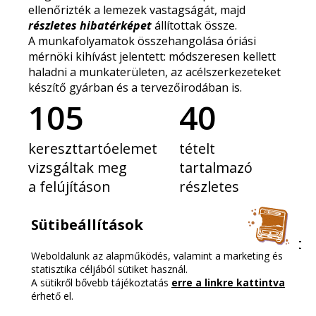
ellenőrizték a lemezek vastagságát, majd
részletes hibatérképet
állítottak össze.
A munkafolyamatok összehangolása óriási
mérnöki kihívást jelentett: módszeresen kellett
haladni a munkaterületen, az acélszerkezeteket
készítő gyárban és a tervezőirodában is.
105
40
kereszttartóelemet
tételt
vizsgáltak meg
tartalmazó
a felújításon
részletes
dolgozó
hibatérkép
Sütibeállítások
szakemberek
készült
kereszttartónként
Weboldalunk az alapműködés, valamint a marketing és
általában
statisztika céljából sütiket használ.
A sütikről bővebb tájékoztatás
erre a linkre kattintva
érhető el.
„A Lánchíd felújításáról, a