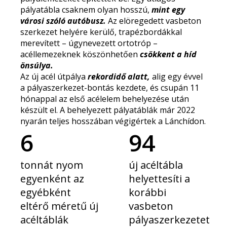
pályatábla
csaknem olyan hosszú,
mint egy
városi szóló autóbusz.
Az elöregedett vasbeton
szerkezet helyére kerülő, trapézbordákkal
merevített – úgynevezett ortotróp –
acéllemezeknek köszönhetően
csökkent a híd
önsúlya.
Az új acél útpálya
rekordidő alatt,
alig egy évvel
a pályaszerkezet-bontás kezdete, és csupán 11
hónappal az első acélelem behelyezése után
készült el. A behelyezett pályatáblák már 2022
nyarán
teljes hosszában
végigértek a Lánchídon.
6
94
tonnát nyom
új acéltábla
egyenként az
helyettesíti a
egyébként
korábbi
eltérő méretű új
vasbeton
acéltáblák
pályaszerkezetet