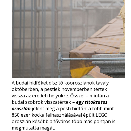
A budai hídfőket díszítő kőoroszlánok
tavaly
októberben,
a pestiek
novemberben
tértek
vissza az eredeti helyükre. Ősszel – miután a
budai szobrok visszatértek –
egy titokzatos
oroszlán
jelent meg a pesti hídfőn: a több mint
850 ezer kocka felhasználásával épült
LEGO
oroszlán
később a főváros több más pontján is
megmutatta magát.