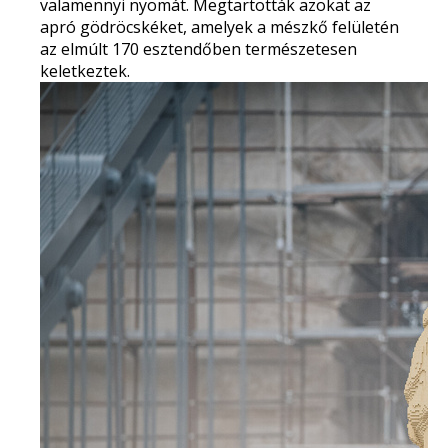
valamennyi nyomát. Megtartották azokat az
apró gödröcskéket, amelyek a mészkő felületén
az elmúlt 170 esztendőben természetesen
keletkeztek.