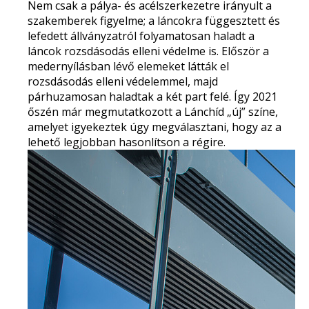
Nem csak a pálya- és acélszerkezetre irányult a
szakemberek figyelme; a láncokra függesztett és
lefedett állványzatról folyamatosan haladt a
láncok rozsdásodás elleni védelme is. Először a
medernyílásban lévő elemeket látták el
rozsdásodás elleni védelemmel, majd
párhuzamosan haladtak a két part felé. Így 2021
őszén már
megmutatkozott a Lánchíd „új” színe,
amelyet igyekeztek úgy megválasztani, hogy az a
lehető legjobban hasonlítson a régire.