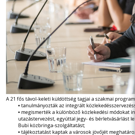
A 21 fős távol-keleti küldöttség tagjai a szakmai progra
•
tanulmányozták az integrált közlekedésszervezéss
•
megismerték a különböző közlekedési módokat inte
utazástervezést, egyúttal jegy- és bérletvásárlást 
Bubi közbringa-szolgáltatást;
•
tájékoztatást kaptak a városok jövőjét meghatáro