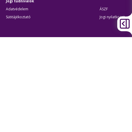
Jogi tudnivalók
Adatvédelem
ÁSZF
Sütitájékoztató
Jogi nyilatkozat
Átláthatóság
Akadálymentes beállítások
BKK Budapesti Közlekedési Központ
Zártkörűen Működő Részvénytársaság
Cégjegyzékszám:
01-10-046840
Cím:
1075 Budapest, Rumbach Sebestyén utca 19-21
Telefon:
+36 1 3 255 255
E-mail:
bkk@bkk.hu