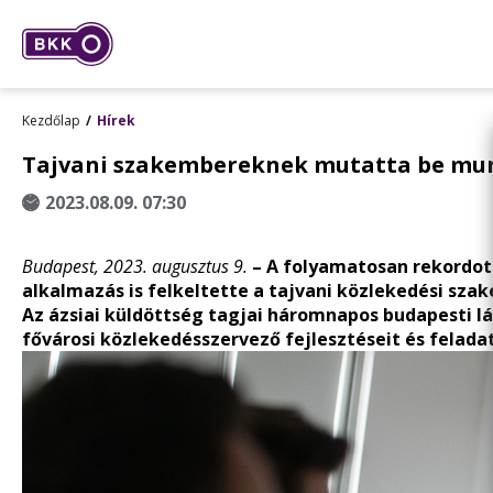
Kezdőlap
Hírek
Tajvani szakembereknek mutatta be mun
2023.08.09. 07:30
Budapest, 2023. augusztus 9.
– A folyamatosan rekordot
alkalmazás is felkeltette a tajvani közlekedési sza
Az ázsiai küldöttség tagjai háromnapos budapesti l
fővárosi közlekedésszervező fejlesztéseit és feladat