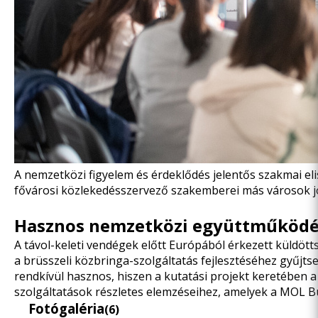
A nemzetközi figyelem és érdeklődés jelentős szakmai eli
fővárosi közlekedésszervező szakemberei más városok j
Hasznos nemzetközi együttműköd
A távol-keleti vendégek előtt Európából érkezett küldött
a brüsszeli közbringa-szolgáltatás fejlesztéséhez gyűjt
rendkívül hasznos, hiszen a kutatási projekt keretében
szolgáltatások részletes elemzéseihez, amelyek a MOL Bub
Fotógaléria
(6)