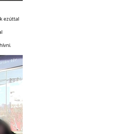
 ezúttal
al
ívni.