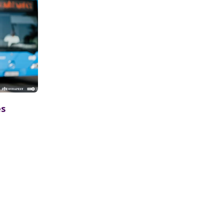
és
rtott