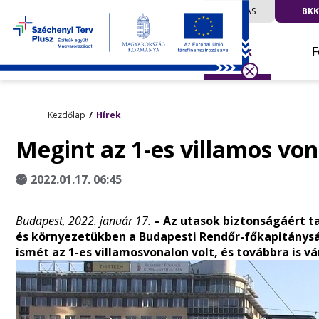
UTAZÁS
BKK
Hírek
F
Kezdőlap
Hírek
Megint az 1-es villamos vo
2022.01.17. 06:45
Budapest, 2022. január 17.
– Az utasok biztonságáért t
és környezetükben a Budapesti Rendőr-főkapitányság
ismét
az 1-es villamosvonalon volt,
és továbbra is vá