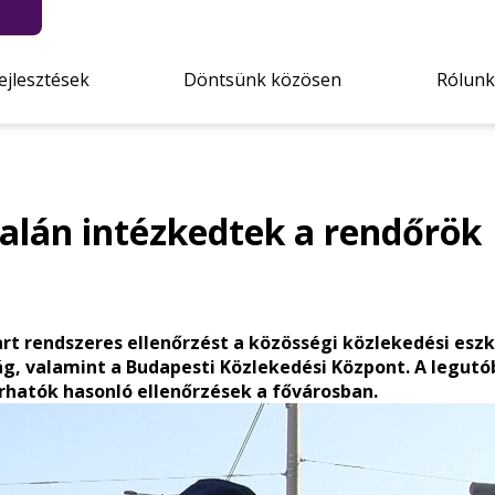
ejlesztések
Döntsünk közösen
Rólunk
nalán intézkedtek a rendőrök
art rendszeres ellenőrzést a közösségi közlekedési es
, valamint a Budapesti Közlekedési Központ. A legutó
rhatók hasonló ellenőrzések a fővárosban.