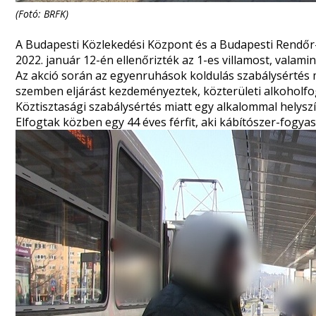
(Fotó: BRFK)
A Budapesti Közlekedési Központ és a Budapesti Rendő
2022. január 12-én ellenőrizték az 1-es villamost, valami
Az akció során az egyenruhások koldulás szabálysértés m
szemben eljárást kezdeményeztek, közterületi alkoholfogy
Köztisztasági szabálysértés miatt egy alkalommal helyszí
Elfogtak közben egy 44 éves férfit, aki kábítószer-fogyasz