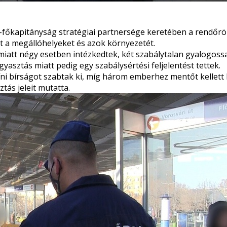
r-főkapitányság
stratégiai partnersége
keretében a rendőrök
nt a megállóhelyeket és azok környezetét.
iatt négy esetben intézkedtek, két szabálytalan gyalogoss
asztás miatt pedig egy szabálysértési feljelentést tettek.
ni bírságot szabtak ki, míg három emberhez mentőt kellett h
tás jeleit mutatta.