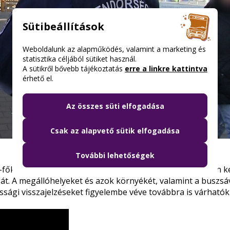
Sütibeállítások
Weboldalunk az alapműködés, valamint a marketing és
statisztika céljából sütiket használ.
A sütikről bővebb tájékoztatás
erre a linkre kattintva
érhető el.
Az összes süti elfogadása
Csak az alapvető sütik elfogadása
További lehetőségek
r-főkapitányság együttműködésének keretében kiemelten ke
át. A megállóhelyeket és azok környékét, valamint a buszs
ossági visszajelzéseket figyelembe véve továbbra is várható