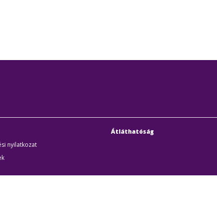
Átláthatóság
si nyilatkozat
ek
uditigazolás
k