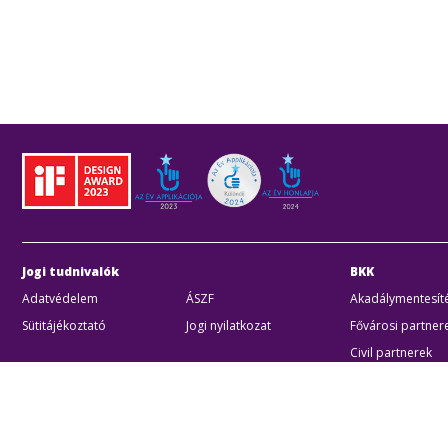
Jogi tudnivalók
BKK
Adatvédelem
ÁSZF
Akadálymentesíté
Sütitájékoztató
Jogi nyilatkozat
Fővárosi partner
Civil partnerek
Kiberbiztonsági a
Egyéb
Akadálymentes beállítások
Sütibeállításo