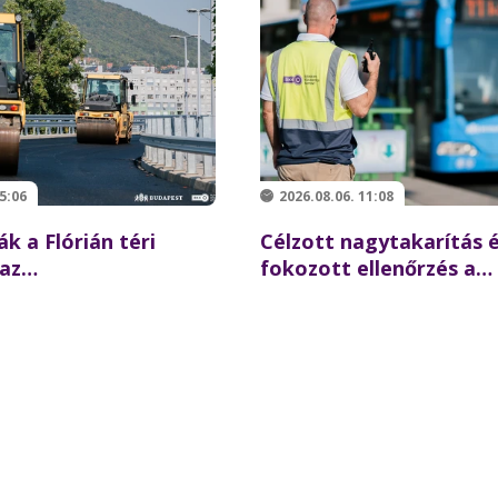
5:06
2026.08.06. 11:08
ák a Flórián téri
Célzott nagytakarítás 
 az
fokozott ellenőrzés a
ésre újraindulhat a
Batthyány téren –
z északi hídon
összehangolt akciót ta
partnereivel a BKK