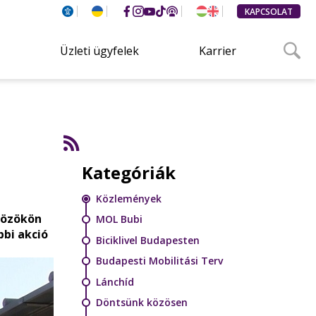
KAPCSOLAT
Üzleti ügyfelek
Karrier
Kategóriák
Közlemények
zközökön
MOL Bubi
bbi akció
Biciklivel Budapesten
Budapesti Mobilitási Terv
Lánchíd
Döntsünk közösen