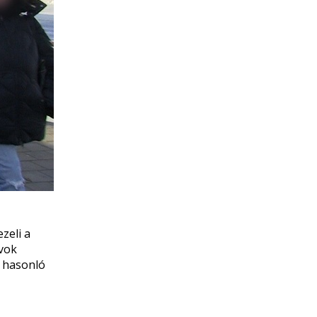
zeli a
ávok
k hasonló